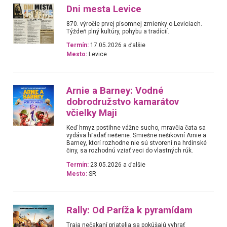
Dni mesta Levice
870. výročie prvej písomnej zmienky o Leviciach.
Týždeň plný kultúry, pohybu a tradícií.
Termín:
17.05.2026 a ďalšie
Mesto:
Levice
Arnie a Barney: Vodné
dobrodružstvo kamarátov
včielky Maji
Keď hmyz postihne vážne sucho, mravčia čata sa
vydáva hľadať riešenie. Smiešne nešikovní Arnie a
Barney, ktorí rozhodne nie sú stvorení na hrdinské
činy, sa rozhodnú vziať veci do vlastných rúk.
Termín:
23.05.2026 a ďalšie
Mesto:
SR
Rally: Od Paríža k pyramídam
Traja nečakaní priatelia sa pokúšajú vyhrať