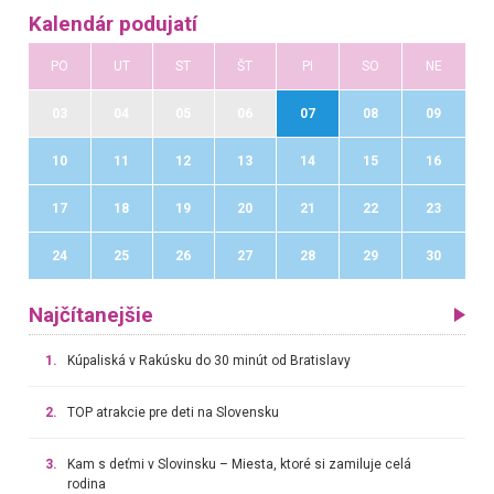
Kalendár podujatí
PO
UT
ST
ŠT
PI
SO
NE
03
04
05
06
07
08
09
10
11
12
13
14
15
16
17
18
19
20
21
22
23
24
25
26
27
28
29
30
Najčítanejšie
1.
Kúpaliská v Rakúsku do 30 minút od Bratislavy
2.
TOP atrakcie pre deti na Slovensku
3.
Kam s deťmi v Slovinsku – Miesta, ktoré si zamiluje celá
rodina