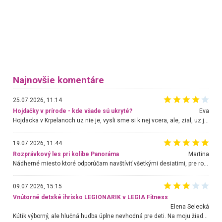
Najnovšie komentáre
25.07.2026, 11:14
Hojdačky v prírode - kde všade sú ukryté?
Eva
Hojdacka v Krpelanoch uz nie je, vysli sme si k nej vcera, ale, zial, uz je znicena. Ak sem planujete cestu len kvoli hojdacke, mozete si ju usetrit. Krasny vyhlad je tu vsak aj bez hojdacky :-)
19.07.2026, 11:44
Rozprávkový les pri kolibe Panoráma
Martina
Nádherné miesto ktoré odporúčam navštíviť všetkými desiatimi, pre rodiny s deťmi, dôchodcom... Proste a jednoducho ozaj rozprávkový les.. určite ešte prídeme. Odniesli sme si na pamiatku krásne tričká,
09.07.2026, 15:15
Vnútorné detské ihrisko LEGIONARIK v LEGIA Fitness
Elena Selecká
Kútik výborný, ale hlučná hudba úplne nevhodná pre deti. Na moju žiadosť o aspoň sušenie nereagovali.