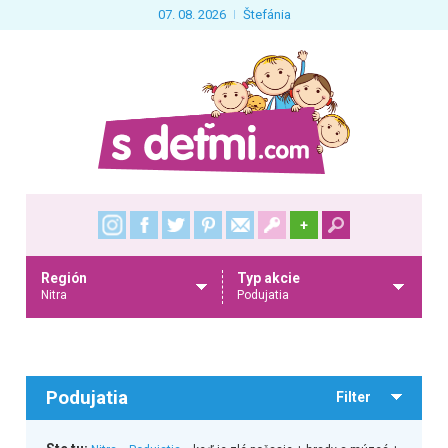
07. 08. 2026
Štefánia
+
Región
Typ akcie
Nitra
Podujatia
Podujatia
Filter