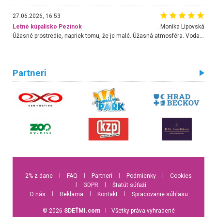
27.06.2026, 16:53
Letné kúpalisko Pezinok
. Monika Lipovská
Úžasné prostredie, napriek tomu, že je malé. Úžasná atmosféra. Voda fantastická a nádherná. Ľudí je pomerne veľa, ale su mili a ohľaduplní. Je veľmi zaujímavé sledovať, ako dokážu spolu športovať cudzí ľudia a bez ohľadu na vek. Vládne tu pohoda. Vnuka neviem dostať z vody. Ďakujem za krásny deň . Urcite sa sem vrátim. Jediný problém je s parkovaním, ale aj ten sa mi podarilo vyriešiť. Monika Bratislava
Partneri
2% z dane
l
FAQ
l
Partneri
l
Podmienky
l
Cookies
l
GDPR
l
Štatút súťaží
O nás
l
Reklama
l
Kontakt
l
Spracovanie súhlasu
© 2026
SDEŤMI.com
l
Všetky práva vyhradené