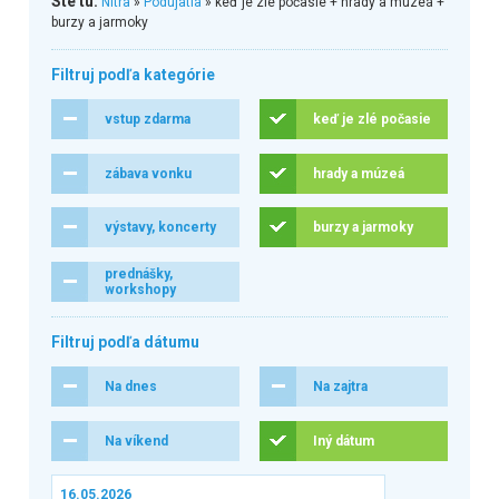
Ste tu:
Nitra
»
Podujatia
» keď je zlé počasie + hrady a múzeá +
burzy a jarmoky
Filtruj podľa kategórie
vstup zdarma
keď je zlé počasie
zábava vonku
hrady a múzeá
výstavy, koncerty
burzy a jarmoky
prednášky,
workshopy
Filtruj podľa dátumu
Na dnes
Na zajtra
Na víkend
Iný dátum