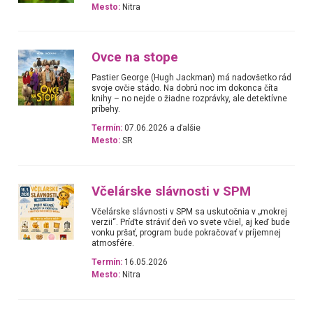
Mesto:
Nitra
Ovce na stope
Pastier George (Hugh Jackman) má nadovšetko rád
svoje ovčie stádo. Na dobrú noc im dokonca číta
knihy – no nejde o žiadne rozprávky, ale detektívne
príbehy.
Termín:
07.06.2026 a ďalšie
Mesto:
SR
Včelárske slávnosti v SPM
Včelárske slávnosti v SPM sa uskutočnia v „mokrej
verzii“. Príďte stráviť deň vo svete včiel, aj keď bude
vonku pršať, program bude pokračovať v príjemnej
atmosfére.
Termín:
16.05.2026
Mesto:
Nitra