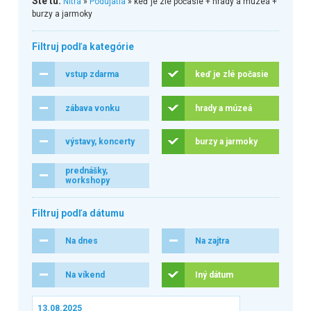
Ste tu:
Nitra
»
Podujatia
» keď je zlé počasie + hrady a múzeá +
burzy a jarmoky
Filtruj podľa kategórie
vstup zdarma
keď je zlé počasie
zábava vonku
hrady a múzeá
výstavy, koncerty
burzy a jarmoky
prednášky,
workshopy
Filtruj podľa dátumu
Na dnes
Na zajtra
Na víkend
Iný dátum