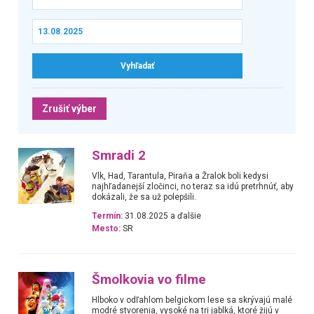
Zrušiť výber
Smradi 2
Vlk, Had, Tarantula, Piraňa a Žralok boli kedysi
najhľadanejší zločinci, no teraz sa idú pretrhnúť, aby
dokázali, že sa už polepšili.
Termín:
31.08.2025 a ďalšie
Mesto:
SR
Šmolkovia vo filme
Hlboko v odľahlom belgickom lese sa skrývajú malé
modré stvorenia, vysoké na tri jablká, ktoré žijú v