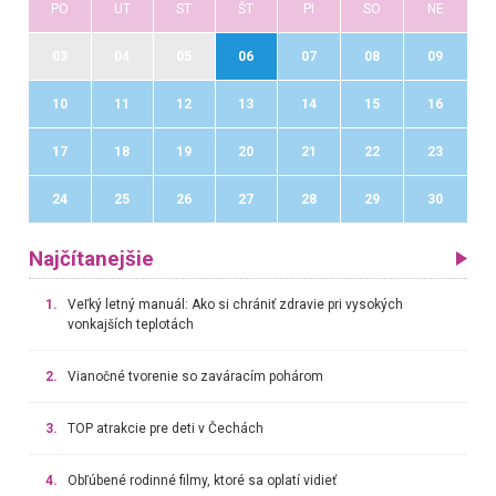
PO
UT
ST
ŠT
PI
SO
NE
03
04
05
06
07
08
09
10
11
12
13
14
15
16
17
18
19
20
21
22
23
24
25
26
27
28
29
30
Najčítanejšie
1.
Veľký letný manuál: Ako si chrániť zdravie pri vysokých
vonkajších teplotách
2.
Vianočné tvorenie so zaváracím pohárom
3.
TOP atrakcie pre deti v Čechách
4.
Obľúbené rodinné filmy, ktoré sa oplatí vidieť