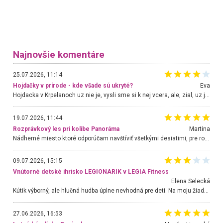
Najnovšie komentáre
25.07.2026, 11:14
Hojdačky v prírode - kde všade sú ukryté?
Eva
Hojdacka v Krpelanoch uz nie je, vysli sme si k nej vcera, ale, zial, uz je znicena. Ak sem planujete cestu len kvoli hojdacke, mozete si ju usetrit. Krasny vyhlad je tu vsak aj bez hojdacky :-)
19.07.2026, 11:44
Rozprávkový les pri kolibe Panoráma
Martina
Nádherné miesto ktoré odporúčam navštíviť všetkými desiatimi, pre rodiny s deťmi, dôchodcom... Proste a jednoducho ozaj rozprávkový les.. určite ešte prídeme. Odniesli sme si na pamiatku krásne tričká,
09.07.2026, 15:15
Vnútorné detské ihrisko LEGIONARIK v LEGIA Fitness
Elena Selecká
Kútik výborný, ale hlučná hudba úplne nevhodná pre deti. Na moju žiadosť o aspoň sušenie nereagovali.
27.06.2026, 16:53