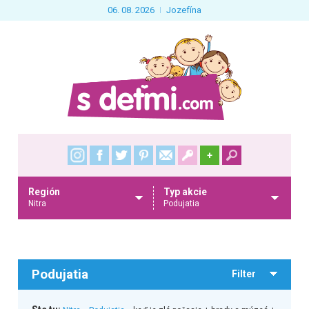
06. 08. 2026
Jozefína
+
Región
Typ akcie
Nitra
Podujatia
Podujatia
Filter