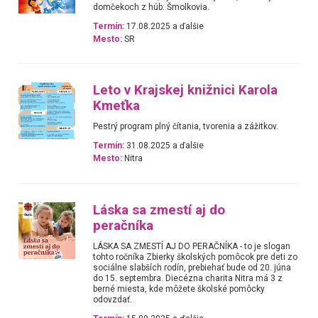
domčekoch z húb: Šmolkovia.
Termín:
17.08.2025 a ďalšie
Mesto:
SR
Leto v Krajskej knižnici Karola
Kmeťka
Pestrý program plný čítania, tvorenia a zážitkov.
Termín:
31.08.2025 a ďalšie
Mesto:
Nitra
Láska sa zmestí aj do
peračníka
LÁSKA SA ZMESTÍ AJ DO PERAČNÍKA - to je slogan
tohto ročníka Zbierky školských pomôcok pre deti zo
sociálne slabších rodín, prebiehať bude od 20. júna
do 15. septembra. Diecézna charita Nitra má 3 z
berné miesta, kde môžete školské pomôcky
odovzdať.