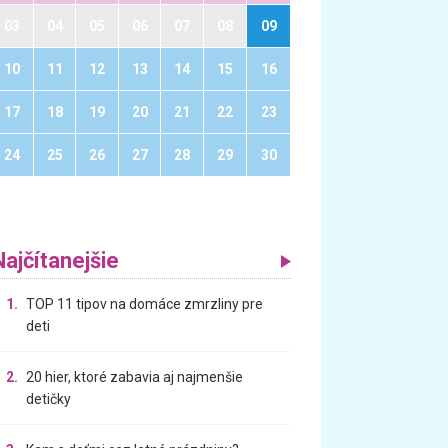
03
04
05
06
07
08
09
10
11
12
13
14
15
16
17
18
19
20
21
22
23
24
25
26
27
28
29
30
Najčítanejšie
1.
TOP 11 tipov na domáce zmrzliny pre
deti
2.
20 hier, ktoré zabavia aj najmenšie
detičky