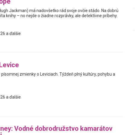
tope
Hugh Jackman) má nadovšetko rád svoje ovčie stádo. Na dobrú
ta knihy – no nejde o žiadne rozprávky, ale detektívne príbehy.
26 a ďalšie
Levice
j písomnej zmienky o Leviciach. Týždeň plný kultúry, pohybu a
26 a ďalšie
rney: Vodné dobrodružstvo kamarátov