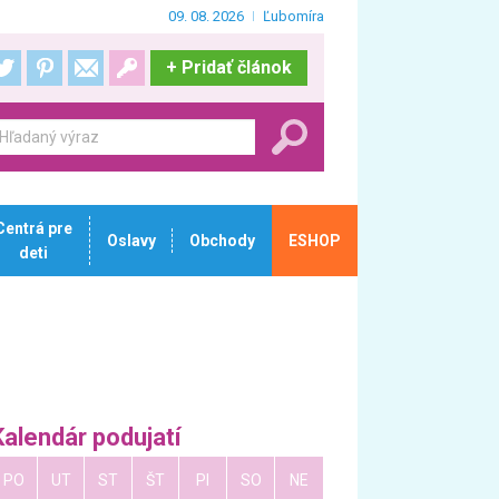
09. 08. 2026
Ľubomíra
+
Pridať článok
Centrá pre
Oslavy
Obchody
ESHOP
deti
Kalendár podujatí
PO
UT
ST
ŠT
PI
SO
NE