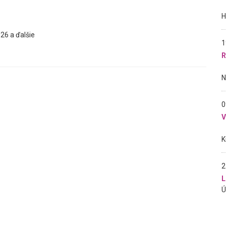
26 a ďalšie
1
R
0
2
L