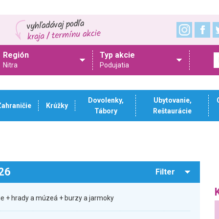
Región
Typ akcie
Nitra
Podujatia
Dovolenky,
Ubytovanie,
Zahraničie
Krúžky
Tábory
Reštaurácie
026
Filter
sie + hrady a múzeá + burzy a jarmoky