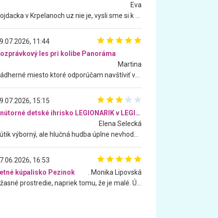
Eva
Hojdacka v Krpelanoch uz nie je, vysli sme si k nej vcera, ale, zial, uz je znicena. Ak sem planujete cestu len kvoli hojdacke, mozete si ju usetrit. Krasny vyhlad je tu vsak aj bez hojdacky :-)
9.07.2026, 11:44
ozprávkový les pri kolibe Panoráma
Martina
Nádherné miesto ktoré odporúčam navštíviť všetkými desiatimi, pre rodiny s deťmi, dôchodcom... Proste a jednoducho ozaj rozprávkový les.. určite ešte prídeme. Odniesli sme si na pamiatku krásne tričká,
9.07.2026, 15:15
Vnútorné detské ihrisko LEGIONARIK v LEGIA Fitness
Elena Selecká
Kútik výborný, ale hlučná hudba úplne nevhodná pre deti. Na moju žiadosť o aspoň sušenie nereagovali.
7.06.2026, 16:53
etné kúpalisko Pezinok
. Monika Lipovská
Úžasné prostredie, napriek tomu, že je malé. Úžasná atmosféra. Voda fantastická a nádherná. Ľudí je pomerne veľa, ale su mili a ohľaduplní. Je veľmi zaujímavé sledovať, ako dokážu spolu športovať cudzí ľudia a bez ohľadu na vek. Vládne tu pohoda. Vnuka neviem dostať z vody. Ďakujem za krásny deň . Urcite sa sem vrátim. Jediný problém je s parkovaním, ale aj ten sa mi podarilo vyriešiť. Monika Bratislava