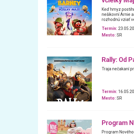
včielky Maj
Keď hmyz postihn
nešikovní Arnie a
rozhodnú vziať ve
Termín:
23.05.20
Mesto:
SR
Rally: Od 
Traja nečakaní pr
Termín:
16.05.20
Mesto:
SR
Program N
Program Nového d