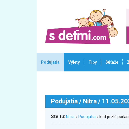
Podujatia
Výlety
Tipy
Súťaže
Podujatia
/ Nitra / 11.05.2
Ste tu:
Nitra
»
Podujatia
» keď je zlé poča