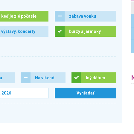
keď je zlé počasie
zábava vonku
výstavy, koncerty
burzy a jarmoky
ra
Na víkend
Iný dátum