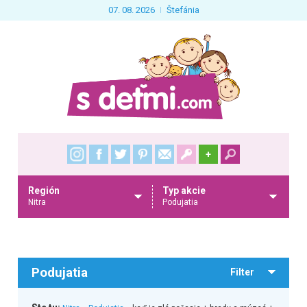
07. 08. 2026
Štefánia
+
Región
Typ akcie
Nitra
Podujatia
Podujatia
Filter