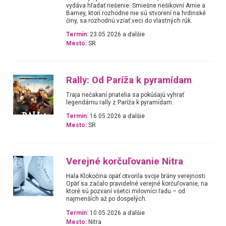
vydáva hľadať riešenie. Smiešne nešikovní Arnie a
Barney, ktorí rozhodne nie sú stvorení na hrdinské
činy, sa rozhodnú vziať veci do vlastných rúk.
Termín:
23.05.2026 a ďalšie
Mesto:
SR
Rally: Od Paríža k pyramídam
Traja nečakaní priatelia sa pokúšajú vyhrať
legendárnu rally z Paríža k pyramídam.
Termín:
16.05.2026 a ďalšie
Mesto:
SR
Verejné korčuľovanie Nitra
Hala Klokočina opäť otvorila svoje brány verejnosti.
Opäť sa začalo pravidelné verejné korčuľovanie, na
ktoré sú pozvaní všetci milovníci ľadu – od
najmenších až po dospelých.
Termín:
10.05.2026 a ďalšie
Mesto:
Nitra