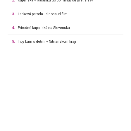
2.
Kúpaliská v Rakúsku do 30 minút od Bratislavy
3.
Labková patrola - dinosaurí film
4.
Prírodné kúpaliská na Slovensku
5.
Tipy kam s deťmi v Nitrianskom kraji