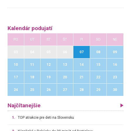
Kalendár podujatí
PO
UT
ST
ŠT
PI
SO
NE
03
04
05
06
07
08
09
10
11
12
13
14
15
16
17
18
19
20
21
22
23
24
25
26
27
28
29
30
Najčítanejšie
1.
TOP atrakcie pre deti na Slovensku