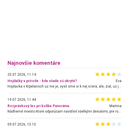
Najnovšie komentáre
25.07.2026, 11:14
Hojdačky v prírode - kde všade sú ukryté?
Eva
Hojdacka v Krpelanoch uz nie je, vysli sme si k nej vcera, ale, zial, uz je znicena. Ak sem planujete cestu len kvoli hojdacke, mozete si ju usetrit. Krasny vyhlad je tu vsak aj bez hojdacky :-)
19.07.2026, 11:44
Rozprávkový les pri kolibe Panoráma
Martina
Nádherné miesto ktoré odporúčam navštíviť všetkými desiatimi, pre rodiny s deťmi, dôchodcom... Proste a jednoducho ozaj rozprávkový les.. určite ešte prídeme. Odniesli sme si na pamiatku krásne tričká,
09.07.2026, 15:15