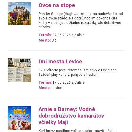
Ovce na stope
Pastier George (Hugh Jackman) má nadovšetko rád
svoje ovčie stádo. Na dobrú noc im dokonca číta
knihy – no nejde o žiadne rozprávky, ale detektívne
príbehy.
Termín:
07.06.2026 a ďalšie
Mesto:
SR
Dni mesta Levice
870. výročie prvej písomnej zmienky o Leviciach.
Týždeň plný kultúry, pohybu a tradícií.
Termín:
17.05.2026 a ďalšie
Mesto:
Levice
Arnie a Barney: Vodné
dobrodružstvo kamarátov
včielky Maji
Keď hmyz postihne vážne sucho, mravčia čata sa