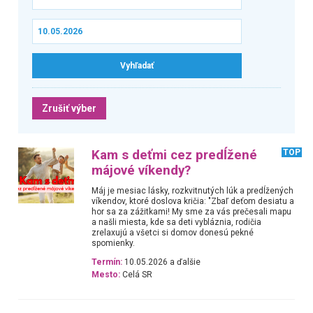
Zrušiť výber
Kam s deťmi cez predĺžené
TOP
májové víkendy?
Máj je mesiac lásky, rozkvitnutých lúk a predĺžených
víkendov, ktoré doslova kričia: "Zbaľ deťom desiatu a
hor sa za zážitkami! My sme za vás prečesali mapu
a našli miesta, kde sa deti vybláznia, rodičia
zrelaxujú a všetci si domov donesú pekné
spomienky.
Termín:
10.05.2026 a ďalšie
Mesto:
Celá SR