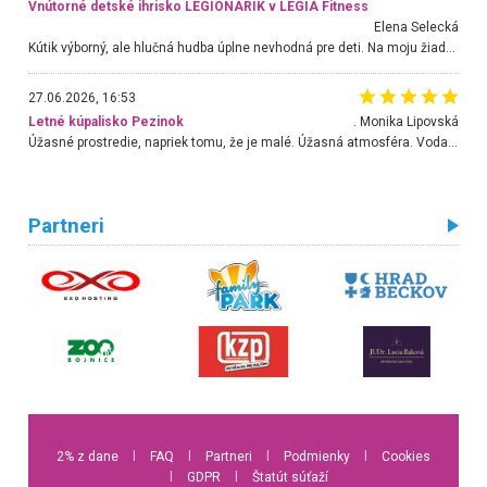
Vnútorné detské ihrisko LEGIONARIK v LEGIA Fitness
Elena Selecká
Kútik výborný, ale hlučná hudba úplne nevhodná pre deti. Na moju žiadosť o aspoň sušenie nereagovali.
27.06.2026, 16:53
Letné kúpalisko Pezinok
. Monika Lipovská
Úžasné prostredie, napriek tomu, že je malé. Úžasná atmosféra. Voda fantastická a nádherná. Ľudí je pomerne veľa, ale su mili a ohľaduplní. Je veľmi zaujímavé sledovať, ako dokážu spolu športovať cudzí ľudia a bez ohľadu na vek. Vládne tu pohoda. Vnuka neviem dostať z vody. Ďakujem za krásny deň . Urcite sa sem vrátim. Jediný problém je s parkovaním, ale aj ten sa mi podarilo vyriešiť. Monika Bratislava
Partneri
2% z dane
l
FAQ
l
Partneri
l
Podmienky
l
Cookies
l
GDPR
l
Štatút súťaží