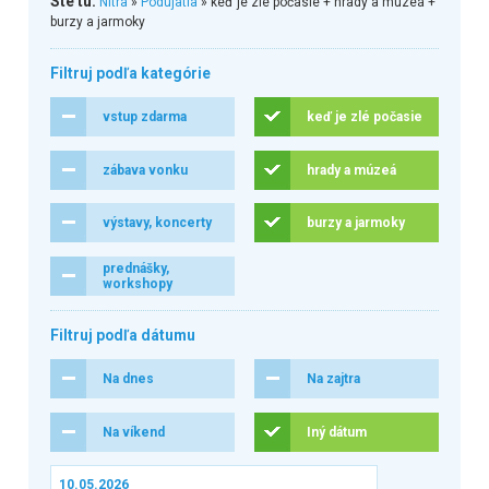
Ste tu:
Nitra
»
Podujatia
» keď je zlé počasie + hrady a múzeá +
burzy a jarmoky
Filtruj podľa kategórie
vstup zdarma
keď je zlé počasie
zábava vonku
hrady a múzeá
výstavy, koncerty
burzy a jarmoky
prednášky,
workshopy
Filtruj podľa dátumu
Na dnes
Na zajtra
Na víkend
Iný dátum