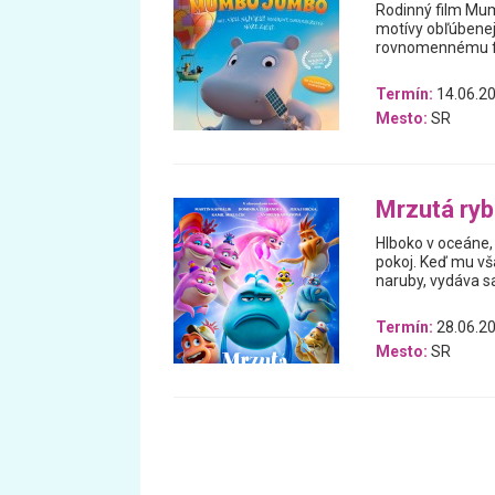
Rodinný film Mum
motívy obľúbenej 
rovnomennému fil
Termín:
14.06.20
Mesto:
SR
Mrzutá ry
Hlboko v oceáne, 
pokoj. Keď mu vš
naruby, vydáva 
Termín:
28.06.20
Mesto:
SR