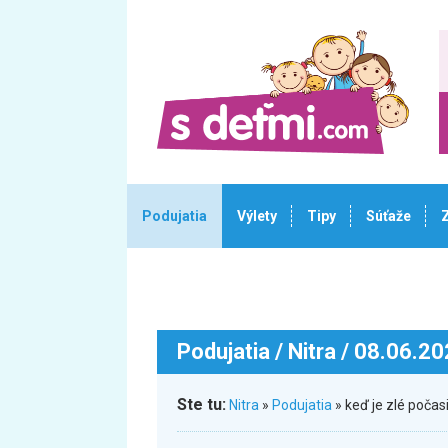
Podujatia
Výlety
Tipy
Súťaže
Podujatia
/ Nitra / 08.06.2
Ste tu:
Nitra
»
Podujatia
» keď je zlé poča