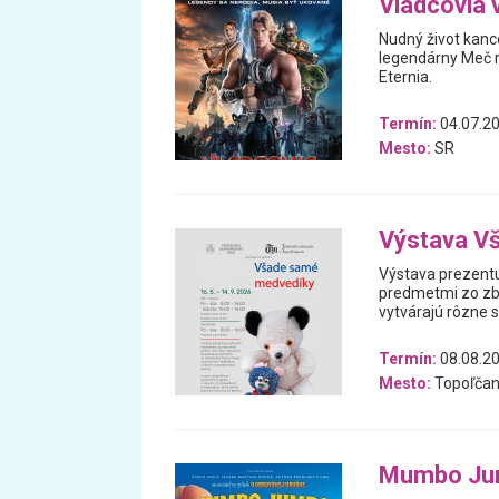
Vládcovia 
Nudný život kanc
legendárny Meč m
Eternia.
Termín:
04.07.20
Mesto:
SR
Výstava V
Výstava prezentu
predmetmi zo zb
vytvárajú rôzne 
Termín:
08.08.20
Mesto:
Topoľčan
Mumbo Ju