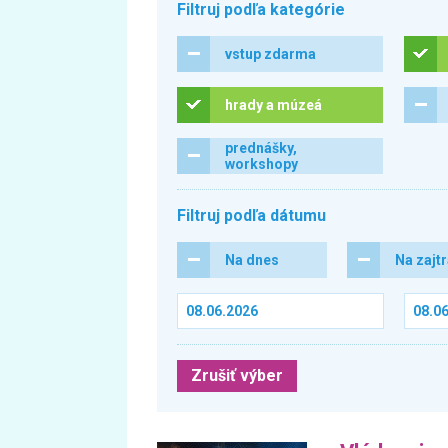
Filtruj podľa kategórie
vstup zdarma
hrady a múzeá
prednášky,
workshopy
Filtruj podľa dátumu
Na dnes
Na zajt
Zrušiť výber