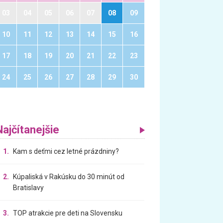
03
04
05
06
07
08
09
10
11
12
13
14
15
16
17
18
19
20
21
22
23
24
25
26
27
28
29
30
Najčítanejšie
1.
Kam s deťmi cez letné prázdniny?
2.
Kúpaliská v Rakúsku do 30 minút od
Bratislavy
3.
TOP atrakcie pre deti na Slovensku