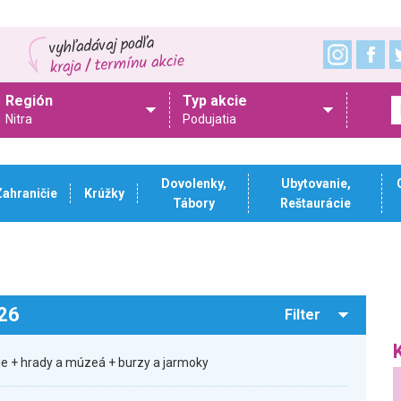
Región
Typ akcie
Nitra
Podujatia
Dovolenky,
Ubytovanie,
Zahraničie
Krúžky
Tábory
Reštaurácie
026
Filter
sie + hrady a múzeá + burzy a jarmoky