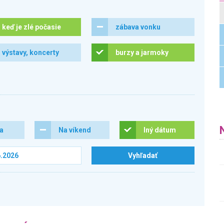
keď je zlé počasie
zábava vonku
výstavy, koncerty
burzy a jarmoky
ra
Na víkend
Iný dátum