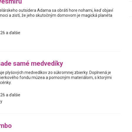
vesmíru
elárskeho outsidera Adama sa obráti hore nohami, keď objaví
oci a zistí, že jeho skutočným domovom je magická planéta
26 a ďalšie
šade samé medvedíky
je plyšových medvedíkov zo súkromnej zbierky. Doplnená je
ierkového fondu múzea a pomocným materiálom, s ktorými
scénky.
26 a ďalšie
y
mbo