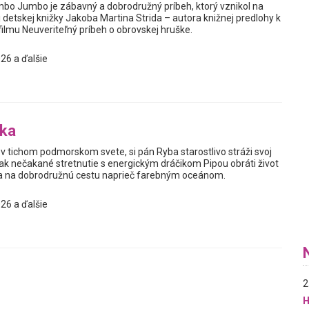
bo Jumbo je zábavný a dobrodružný príbeh, ktorý vznikol na
detskej knižky Jakoba Martina Strida – autora knižnej predlohy k
mu Neuveriteľný príbeh o obrovskej hruške.
26 a ďalšie
bka
v tichom podmorskom svete, si pán Ryba starostlivo stráži svoj
ak nečakané stretnutie s energickým dráčikom Pipou obráti život
sa na dobrodružnú cestu naprieč farebným oceánom.
26 a ďalšie
2
H