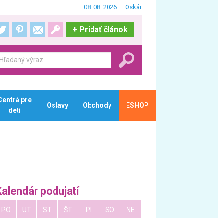
08. 08. 2026
Oskár
+
Pridať článok
Centrá pre
Oslavy
Obchody
ESHOP
deti
Kalendár podujatí
PO
UT
ST
ŠT
PI
SO
NE