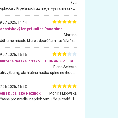
Eva
Hojdacka v Krpelanoch uz nie je, vysli sme si k nej vcera, ale, zial, uz je znicena. Ak sem planujete cestu len kvoli hojdacke, mozete si ju usetrit. Krasny vyhlad je tu vsak aj bez hojdacky :-)
9.07.2026, 11:44
ozprávkový les pri kolibe Panoráma
Martina
Nádherné miesto ktoré odporúčam navštíviť všetkými desiatimi, pre rodiny s deťmi, dôchodcom... Proste a jednoducho ozaj rozprávkový les.. určite ešte prídeme. Odniesli sme si na pamiatku krásne tričká,
9.07.2026, 15:15
Vnútorné detské ihrisko LEGIONARIK v LEGIA Fitness
Elena Selecká
Kútik výborný, ale hlučná hudba úplne nevhodná pre deti. Na moju žiadosť o aspoň sušenie nereagovali.
7.06.2026, 16:53
etné kúpalisko Pezinok
. Monika Lipovská
Úžasné prostredie, napriek tomu, že je malé. Úžasná atmosféra. Voda fantastická a nádherná. Ľudí je pomerne veľa, ale su mili a ohľaduplní. Je veľmi zaujímavé sledovať, ako dokážu spolu športovať cudzí ľudia a bez ohľadu na vek. Vládne tu pohoda. Vnuka neviem dostať z vody. Ďakujem za krásny deň . Urcite sa sem vrátim. Jediný problém je s parkovaním, ale aj ten sa mi podarilo vyriešiť. Monika Bratislava