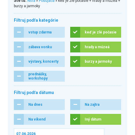
Ste tu:
Nitra
»
Podujatia
» keď je zlé počasie + hrady a múzeá +
burzy a jarmoky
Filtruj podľa kategórie
vstup zdarma
keď je zlé počasie
zábava vonku
hrady a múzeá
výstavy, koncerty
burzy a jarmoky
prednášky,
workshopy
Filtruj podľa dátumu
Na dnes
Na zajtra
Na víkend
Iný dátum