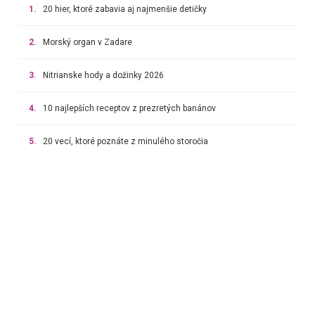
1.
20 hier, ktoré zabavia aj najmenšie detičky
2.
Morský organ v Zadare
3.
Nitrianske hody a dožinky 2026
4.
10 najlepších receptov z prezretých banánov
5.
20 vecí, ktoré poznáte z minulého storočia