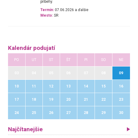
príbehy.
Termín:
07.06.2026 a ďalšie
Mesto:
SR
Kalendár podujatí
PO
UT
ST
ŠT
PI
SO
NE
03
04
05
06
07
08
09
10
11
12
13
14
15
16
17
18
19
20
21
22
23
24
25
26
27
28
29
30
Najčítanejšie