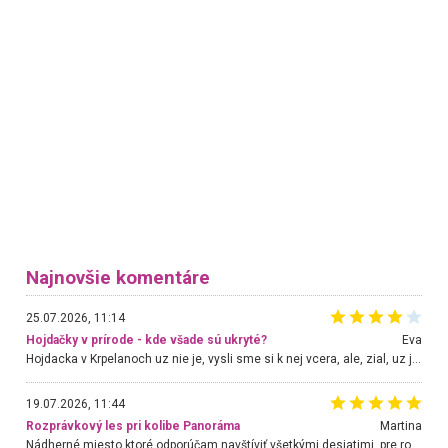
Najnovšie komentáre
25.07.2026, 11:14
Hojdačky v prírode - kde všade sú ukryté?
Eva
Hojdacka v Krpelanoch uz nie je, vysli sme si k nej vcera, ale, zial, uz je znicena. Ak sem planujete cestu len kvoli hojdacke, mozete si ju usetrit. Krasny vyhlad je tu vsak aj bez hojdacky :-)
19.07.2026, 11:44
Rozprávkový les pri kolibe Panoráma
Martina
Nádherné miesto ktoré odporúčam navštíviť všetkými desiatimi, pre rodiny s deťmi, dôchodcom... Proste a jednoducho ozaj rozprávkový les.. určite ešte prídeme. Odniesli sme si na pamiatku krásne tričká,