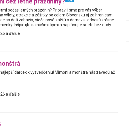
i cez letné prázdniny?
TOP
ťmi počas letných prázdnin? Pripravili sme pre vás výber
a výlety, atrakcie a zážitky po celom Slovensku aj za hranicami.
kde sa deti zabavia, niečo nové zažijú a domov si odnesú krásne
enky. Inšpirujte sa našimi tipmi a naplánujte si leto bez nudy.
26 a ďalšie
monštrá
 najlepší darček k vysvedčeniu! Mimoni a monštrá nás zavedú až
26 a ďalšie
5