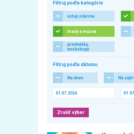
Filtruj podľa kategórie
vstup zdarma
hrady a múzeá
prednášky,
workshopy
Filtruj podľa dátumu
Na dnes
Na zajt
Zrušiť výber