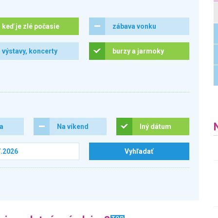
keď je zlé počasie
zábava vonku
výstavy, koncerty
burzy a jarmoky
ra
Na víkend
Iný dátum