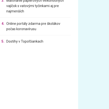
3.
Maľovanie papierových veľkonočných
vajíčok s vatovými tyčinkami aj pre
najmenších
4.
Online portály zdarma pre školákov
počas koronavírusu
5.
Dostihy v Topoľčiankach