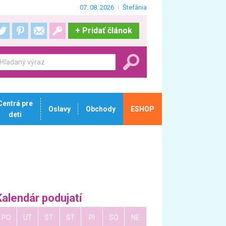
07. 08. 2026
Štefánia
+
Pridať článok
Centrá pre
Oslavy
Obchody
ESHOP
deti
Kalendár podujatí
PO
UT
ST
ŠT
PI
SO
NE