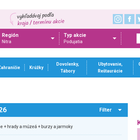
Región
Typ akcie
Nitra
Podujatia
Dovolenky,
Ubytovanie,
Zahraničie
Krúžky
Tábory
Reštaurácie
026
Filter
sie + hrady a múzeá + burzy a jarmoky