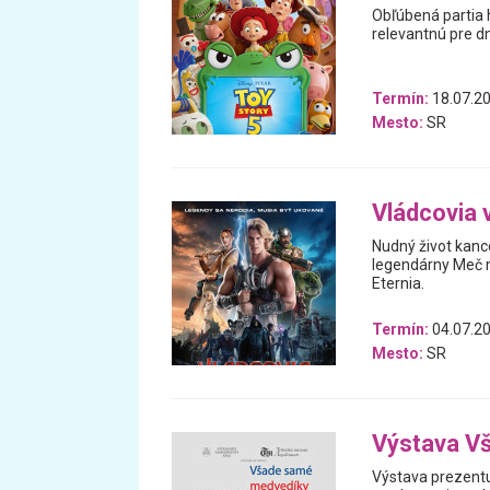
Obľúbená partia 
relevantnú pre d
Termín:
18.07.20
Mesto:
SR
Vládcovia 
Nudný život kanc
legendárny Meč m
Eternia.
Termín:
04.07.20
Mesto:
SR
Výstava V
Výstava prezentu