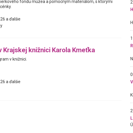
ierkového fondu múzea a pomocným materiálom, s ktorými
2
scénky.
H
26 a ďalšie
y
1
R
v Krajskej knižnici Karola Kmeťka
ram v knižnici.
0
26 a ďalšie
2
L