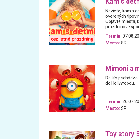
Kam s deťm
Neviete, kam s de
overených tipov n
Objavte miesta, 
prázdninové spomi
Termín:
07.08.20
Mesto:
SR
Mimoni a 
Do kín prichádza
do Hollywoodu.
Termín:
26.07.20
Mesto:
SR
Toy story 