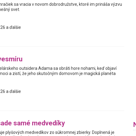
hračiek sa vracia v novom dobrodružstve, ktoré im prináša výzvu
nešný svet.
26 a ďalšie
vesmíru
elárskeho outsidera Adama sa obráti hore nohami, keď objaví
oci a zistí, že jeho skutočným domovom je magická planéta
26 a ďalšie
šade samé medvedíky
je plyšových medvedíkov zo súkromnej zbierky. Doplnená je