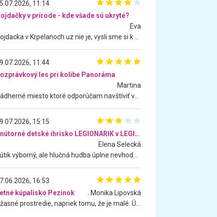
5.07.2026, 11:14
ojdačky v prírode - kde všade sú ukryté?
Eva
Hojdacka v Krpelanoch uz nie je, vysli sme si k nej vcera, ale, zial, uz je znicena. Ak sem planujete cestu len kvoli hojdacke, mozete si ju usetrit. Krasny vyhlad je tu vsak aj bez hojdacky :-)
9.07.2026, 11:44
ozprávkový les pri kolibe Panoráma
Martina
Nádherné miesto ktoré odporúčam navštíviť všetkými desiatimi, pre rodiny s deťmi, dôchodcom... Proste a jednoducho ozaj rozprávkový les.. určite ešte prídeme. Odniesli sme si na pamiatku krásne tričká,
9.07.2026, 15:15
Vnútorné detské ihrisko LEGIONARIK v LEGIA Fitness
Elena Selecká
Kútik výborný, ale hlučná hudba úplne nevhodná pre deti. Na moju žiadosť o aspoň sušenie nereagovali.
7.06.2026, 16:53
etné kúpalisko Pezinok
. Monika Lipovská
Úžasné prostredie, napriek tomu, že je malé. Úžasná atmosféra. Voda fantastická a nádherná. Ľudí je pomerne veľa, ale su mili a ohľaduplní. Je veľmi zaujímavé sledovať, ako dokážu spolu športovať cudzí ľudia a bez ohľadu na vek. Vládne tu pohoda. Vnuka neviem dostať z vody. Ďakujem za krásny deň . Urcite sa sem vrátim. Jediný problém je s parkovaním, ale aj ten sa mi podarilo vyriešiť. Monika Bratislava