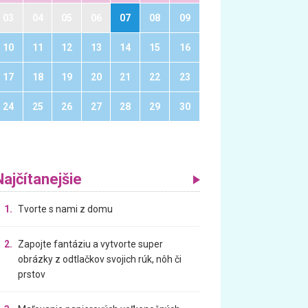
03
04
05
06
07
08
09
10
11
12
13
14
15
16
17
18
19
20
21
22
23
24
25
26
27
28
29
30
Najčítanejšie
1.
Tvorte s nami z domu
2.
Zapojte fantáziu a vytvorte super
obrázky z odtlačkov svojich rúk, nôh či
prstov