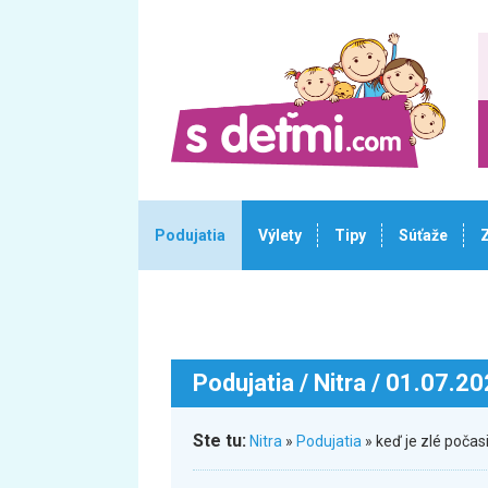
Podujatia
Výlety
Tipy
Súťaže
Podujatia
/ Nitra / 01.07.2
Ste tu:
Nitra
»
Podujatia
» keď je zlé poča