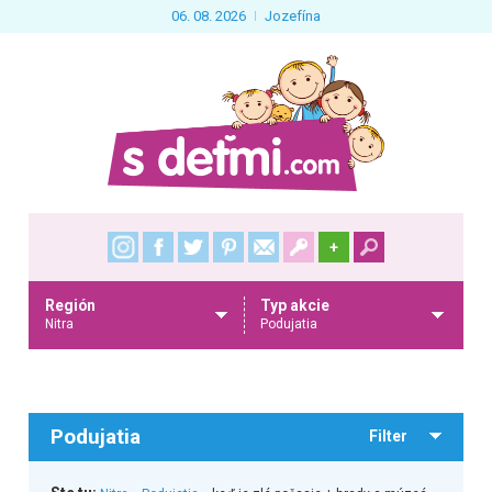
06. 08. 2026
Jozefína
+
Región
Typ akcie
Nitra
Podujatia
Podujatia
Filter