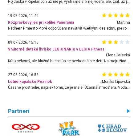
Hojdacka v Krpelanoch uz nie je, vysli sme si k nej vcera, ale, zial, uz je znicena. Ak sem planujete cestu len kvoli hojdacke, mozete si ju usetrit. Krasny vyhlad je tu vsak aj bez hojdacky :-)
19.07.2026, 11:44
Rozprávkový les pri kolibe Panoráma
Martina
Nádherné miesto ktoré odporúčam navštíviť všetkými desiatimi, pre rodiny s deťmi, dôchodcom... Proste a jednoducho ozaj rozprávkový les.. určite ešte prídeme. Odniesli sme si na pamiatku krásne tričká,
09.07.2026, 15:15
Vnútorné detské ihrisko LEGIONARIK v LEGIA Fitness
Elena Selecká
Kútik výborný, ale hlučná hudba úplne nevhodná pre deti. Na moju žiadosť o aspoň sušenie nereagovali.
27.06.2026, 16:53
Letné kúpalisko Pezinok
. Monika Lipovská
Úžasné prostredie, napriek tomu, že je malé. Úžasná atmosféra. Voda fantastická a nádherná. Ľudí je pomerne veľa, ale su mili a ohľaduplní. Je veľmi zaujímavé sledovať, ako dokážu spolu športovať cudzí ľudia a bez ohľadu na vek. Vládne tu pohoda. Vnuka neviem dostať z vody. Ďakujem za krásny deň . Urcite sa sem vrátim. Jediný problém je s parkovaním, ale aj ten sa mi podarilo vyriešiť. Monika Bratislava
Partneri