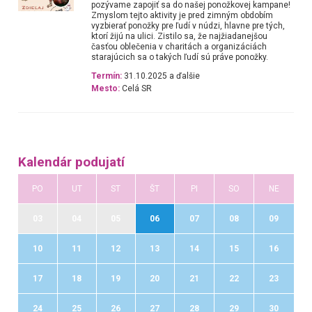
pozývame zapojiť sa do našej ponožkovej kampane!
Zmyslom tejto aktivity je pred zimným obdobím
vyzbierať ponožky pre ľudí v núdzi, hlavne pre tých,
ktorí žijú na ulici. Zistilo sa, že najžiadanejšou
časťou oblečenia v charitách a organizáciách
starajúcich sa o takých ľudí sú práve ponožky.
Termín:
31.10.2025 a ďalšie
Mesto:
Celá SR
Kalendár podujatí
PO
UT
ST
ŠT
PI
SO
NE
03
04
05
06
07
08
09
10
11
12
13
14
15
16
17
18
19
20
21
22
23
24
25
26
27
28
29
30