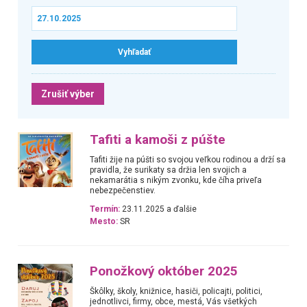
Zrušiť výber
Tafiti a kamoši z púšte
Tafiti žije na púšti so svojou veľkou rodinou a drží sa
pravidla, že surikaty sa držia len svojich a
nekamarátia s nikým zvonku, kde číha priveľa
nebezpečenstiev.
Termín:
23.11.2025 a ďalšie
Mesto:
SR
Ponožkový október 2025
Škôlky, školy, knižnice, hasiči, policajti, politici,
jednotlivci, firmy, obce, mestá, Vás všetkých