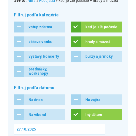
Ste tu:
Nitra
»
Podujatia
» keď je zlé počasie + hrady a múzeá
Filtruj podľa kategórie
vstup zdarma
keď je zlé počasie
zábava vonku
hrady a múzeá
výstavy, koncerty
burzy a jarmoky
prednášky,
workshopy
Filtruj podľa dátumu
Na dnes
Na zajtra
Na víkend
Iný dátum