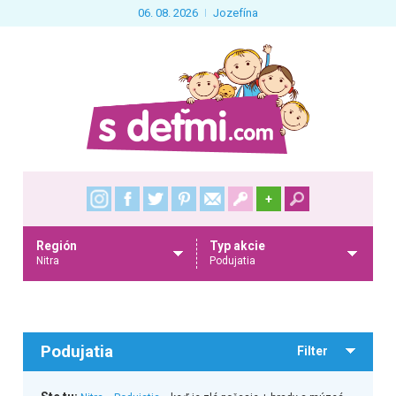
06. 08. 2026
Jozefína
+
Región
Typ akcie
Nitra
Podujatia
Podujatia
Filter