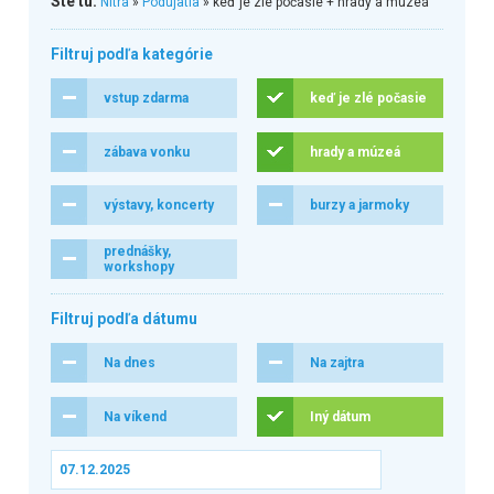
Ste tu:
Nitra
»
Podujatia
» keď je zlé počasie + hrady a múzeá
Filtruj podľa kategórie
vstup zdarma
keď je zlé počasie
zábava vonku
hrady a múzeá
výstavy, koncerty
burzy a jarmoky
prednášky,
workshopy
Filtruj podľa dátumu
Na dnes
Na zajtra
Na víkend
Iný dátum