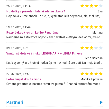
25.07.2026, 11:14
Hojdačky v prírode - kde všade sú ukryté?
Eva
Hojdacka v Krpelanoch uz nie je, vysli sme si k nej vcera, ale, zial, uz je znicena. Ak sem planujete cestu len kvoli hojdacke, mozete si ju usetrit. Krasny vyhlad je tu vsak aj bez hojdacky :-)
19.07.2026, 11:44
Rozprávkový les pri kolibe Panoráma
Martina
Nádherné miesto ktoré odporúčam navštíviť všetkými desiatimi, pre rodiny s deťmi, dôchodcom... Proste a jednoducho ozaj rozprávkový les.. určite ešte prídeme. Odniesli sme si na pamiatku krásne tričká,
09.07.2026, 15:15
Vnútorné detské ihrisko LEGIONARIK v LEGIA Fitness
Elena Selecká
Kútik výborný, ale hlučná hudba úplne nevhodná pre deti. Na moju žiadosť o aspoň sušenie nereagovali.
27.06.2026, 16:53
Letné kúpalisko Pezinok
. Monika Lipovská
Úžasné prostredie, napriek tomu, že je malé. Úžasná atmosféra. Voda fantastická a nádherná. Ľudí je pomerne veľa, ale su mili a ohľaduplní. Je veľmi zaujímavé sledovať, ako dokážu spolu športovať cudzí ľudia a bez ohľadu na vek. Vládne tu pohoda. Vnuka neviem dostať z vody. Ďakujem za krásny deň . Urcite sa sem vrátim. Jediný problém je s parkovaním, ale aj ten sa mi podarilo vyriešiť. Monika Bratislava
Partneri