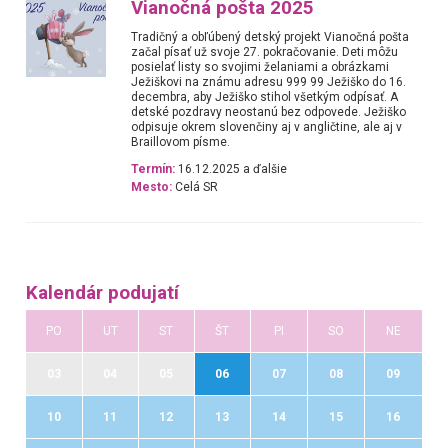
Vianočná pošta 2025
Tradičný a obľúbený detský projekt Vianočná pošta
začal písať už svoje 27. pokračovanie. Deti môžu
posielať listy so svojimi želaniami a obrázkami
Ježiškovi na známu adresu 999 99 Ježiško do 16.
decembra, aby Ježiško stihol všetkým odpísať. A
detské pozdravy neostanú bez odpovede. Ježiško
odpisuje okrem slovenčiny aj v angličtine, ale aj v
Braillovom písme.
Termín:
16.12.2025 a ďalšie
Mesto:
Celá SR
Kalendár podujatí
PO
UT
ST
ŠT
PI
SO
NE
03
04
05
06
07
08
09
10
11
12
13
14
15
16