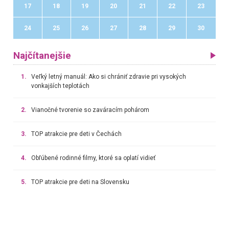
17
18
19
20
21
22
23
24
25
26
27
28
29
30
Najčítanejšie
1.
Veľký letný manuál: Ako si chrániť zdravie pri vysokých
vonkajších teplotách
2.
Vianočné tvorenie so zaváracím pohárom
3.
TOP atrakcie pre deti v Čechách
4.
Obľúbené rodinné filmy, ktoré sa oplatí vidieť
5.
TOP atrakcie pre deti na Slovensku