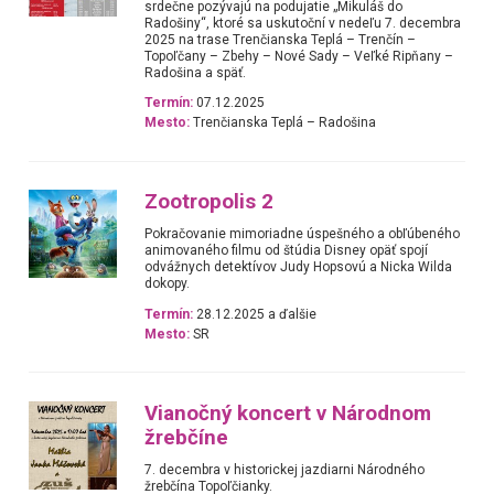
srdečne pozývajú na podujatie „Mikuláš do
Radošiny“, ktoré sa uskutoční v nedeľu 7. decembra
2025 na trase Trenčianska Teplá – Trenčín –
Topoľčany – Zbehy – Nové Sady – Veľké Ripňany –
Radošina a späť.
Termín:
07.12.2025
Mesto:
Trenčianska Teplá – Radošina
Zootropolis 2
Pokračovanie mimoriadne úspešného a obľúbeného
animovaného filmu od štúdia Disney opäť spojí
odvážnych detektívov Judy Hopsovú a Nicka Wilda
dokopy.
Termín:
28.12.2025 a ďalšie
Mesto:
SR
Vianočný koncert v Národnom
žrebčíne
7. decembra v historickej jazdiarni Národného
žrebčína Topoľčianky.