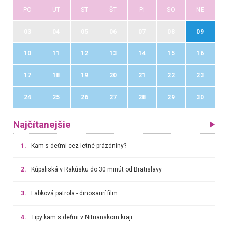
PO
UT
ST
ŠT
PI
SO
NE
03
04
05
06
07
08
09
10
11
12
13
14
15
16
17
18
19
20
21
22
23
24
25
26
27
28
29
30
Najčítanejšie
1.
Kam s deťmi cez letné prázdniny?
2.
Kúpaliská v Rakúsku do 30 minút od Bratislavy
3.
Labková patrola - dinosaurí film
4.
Tipy kam s deťmi v Nitrianskom kraji