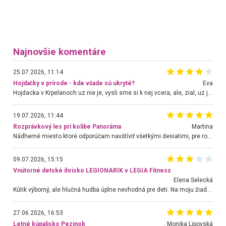
Najnovšie komentáre
25.07.2026, 11:14
Hojdačky v prírode - kde všade sú ukryté?
Eva
Hojdacka v Krpelanoch uz nie je, vysli sme si k nej vcera, ale, zial, uz je znicena. Ak sem planujete cestu len kvoli hojdacke, mozete si ju usetrit. Krasny vyhlad je tu vsak aj bez hojdacky :-)
19.07.2026, 11:44
Rozprávkový les pri kolibe Panoráma
Martina
Nádherné miesto ktoré odporúčam navštíviť všetkými desiatimi, pre rodiny s deťmi, dôchodcom... Proste a jednoducho ozaj rozprávkový les.. určite ešte prídeme. Odniesli sme si na pamiatku krásne tričká,
09.07.2026, 15:15
Vnútorné detské ihrisko LEGIONARIK v LEGIA Fitness
Elena Selecká
Kútik výborný, ale hlučná hudba úplne nevhodná pre deti. Na moju žiadosť o aspoň sušenie nereagovali.
27.06.2026, 16:53
Letné kúpalisko Pezinok
. Monika Lipovská