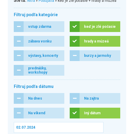
Ste tu:
Nitra
»
Podujatia
» keď je zlé počasie + hrady a múzeá
Filtruj podľa kategórie
vstup zdarma
keď je zlé počasie
zábava vonku
hrady a múzeá
výstavy, koncerty
burzy a jarmoky
prednášky,
workshopy
Filtruj podľa dátumu
Na dnes
Na zajtra
Na víkend
Iný dátum