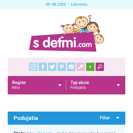
09. 08. 2026
Ľubomíra
+
Región
Typ akcie
Nitra
Podujatia
Podujatia
Filter