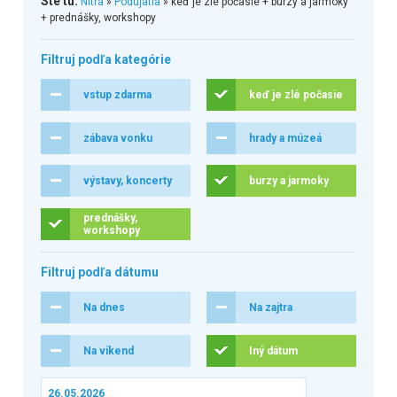
Ste tu:
Nitra
»
Podujatia
» keď je zlé počasie + burzy a jarmoky
+ prednášky, workshopy
Filtruj podľa kategórie
vstup zdarma
keď je zlé počasie
zábava vonku
hrady a múzeá
výstavy, koncerty
burzy a jarmoky
prednášky,
workshopy
Filtruj podľa dátumu
Na dnes
Na zajtra
Na víkend
Iný dátum