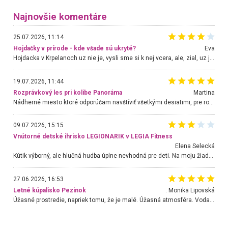
Najnovšie komentáre
25.07.2026, 11:14
Hojdačky v prírode - kde všade sú ukryté?
Eva
Hojdacka v Krpelanoch uz nie je, vysli sme si k nej vcera, ale, zial, uz je znicena. Ak sem planujete cestu len kvoli hojdacke, mozete si ju usetrit. Krasny vyhlad je tu vsak aj bez hojdacky :-)
19.07.2026, 11:44
Rozprávkový les pri kolibe Panoráma
Martina
Nádherné miesto ktoré odporúčam navštíviť všetkými desiatimi, pre rodiny s deťmi, dôchodcom... Proste a jednoducho ozaj rozprávkový les.. určite ešte prídeme. Odniesli sme si na pamiatku krásne tričká,
09.07.2026, 15:15
Vnútorné detské ihrisko LEGIONARIK v LEGIA Fitness
Elena Selecká
Kútik výborný, ale hlučná hudba úplne nevhodná pre deti. Na moju žiadosť o aspoň sušenie nereagovali.
27.06.2026, 16:53
Letné kúpalisko Pezinok
. Monika Lipovská
Úžasné prostredie, napriek tomu, že je malé. Úžasná atmosféra. Voda fantastická a nádherná. Ľudí je pomerne veľa, ale su mili a ohľaduplní. Je veľmi zaujímavé sledovať, ako dokážu spolu športovať cudzí ľudia a bez ohľadu na vek. Vládne tu pohoda. Vnuka neviem dostať z vody. Ďakujem za krásny deň . Urcite sa sem vrátim. Jediný problém je s parkovaním, ale aj ten sa mi podarilo vyriešiť. Monika Bratislava