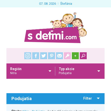
07. 08. 2026
Štefánia
+
Región
Typ akcie
Nitra
Podujatia
Podujatia
Filter