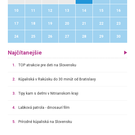
10
11
12
13
14
15
16
17
18
19
20
21
22
23
24
25
26
27
28
29
30
Najčítanejšie
1.
TOP atrakcie pre deti na Slovensku
2.
Kúpaliská v Rakúsku do 30 minút od Bratislavy
3.
Tipy kam s deťmi v Nitrianskom kraji
4.
Labková patrola - dinosaurí film
5.
Prírodné kúpaliská na Slovensku