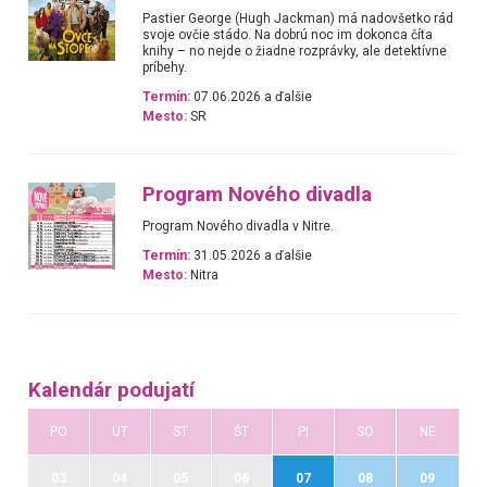
Pastier George (Hugh Jackman) má nadovšetko rád
svoje ovčie stádo. Na dobrú noc im dokonca číta
knihy – no nejde o žiadne rozprávky, ale detektívne
príbehy.
Termín:
07.06.2026 a ďalšie
Mesto:
SR
Program Nového divadla
Program Nového divadla v Nitre.
Termín:
31.05.2026 a ďalšie
Mesto:
Nitra
Kalendár podujatí
PO
UT
ST
ŠT
PI
SO
NE
03
04
05
06
07
08
09