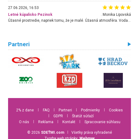
27.06.2026, 16:53
Letné kúpalisko Pezinok
. Monika Lipovská
Úžasné prostredie, napriek tomu, že je malé. Úžasná atmosféra. Voda fantastická a nádherná. Ľudí je pomerne veľa, ale su mili a ohľaduplní. Je veľmi zaujímavé sledovať, ako dokážu spolu športovať cudzí ľudia a bez ohľadu na vek. Vládne tu pohoda. Vnuka neviem dostať z vody. Ďakujem za krásny deň . Urcite sa sem vrátim. Jediný problém je s parkovaním, ale aj ten sa mi podarilo vyriešiť. Monika Bratislava
Partneri
2% z dane
l
FAQ
l
Partneri
l
Podmienky
l
Cookies
l
GDPR
l
Štatút súťaží
O nás
l
Reklama
l
Kontakt
l
Spracovanie súhlasu
© 2026
SDEŤMI.com
l
Všetky práva vyhradené
Tvorba web stránky:
Webmax