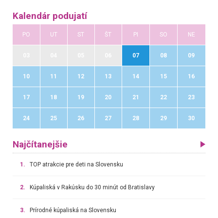
Kalendár podujatí
PO
UT
ST
ŠT
PI
SO
NE
03
04
05
06
07
08
09
10
11
12
13
14
15
16
17
18
19
20
21
22
23
24
25
26
27
28
29
30
Najčítanejšie
1.
TOP atrakcie pre deti na Slovensku
2.
Kúpaliská v Rakúsku do 30 minút od Bratislavy
3.
Prírodné kúpaliská na Slovensku