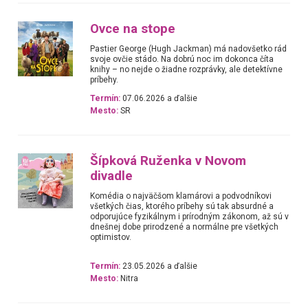
Ovce na stope
Pastier George (Hugh Jackman) má nadovšetko rád
svoje ovčie stádo. Na dobrú noc im dokonca číta
knihy – no nejde o žiadne rozprávky, ale detektívne
príbehy.
Termín:
07.06.2026 a ďalšie
Mesto:
SR
Šípková Ruženka v Novom
divadle
Komédia o najväčšom klamárovi a podvodníkovi
všetkých čias, ktorého príbehy sú tak absurdné a
odporujúce fyzikálnym i prírodným zákonom, až sú v
dnešnej dobe prirodzené a normálne pre všetkých
optimistov.
Termín:
23.05.2026 a ďalšie
Mesto:
Nitra