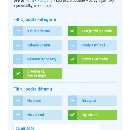
Ste tu:
Nitra
»
Podujatia
» keď je zlé počasie + burzy a jarmoky
+ prednášky, workshopy
Filtruj podľa kategórie
vstup zdarma
keď je zlé počasie
zábava vonku
hrady a múzeá
výstavy, koncerty
burzy a jarmoky
prednášky,
workshopy
Filtruj podľa dátumu
Na dnes
Na zajtra
Na víkend
Iný dátum