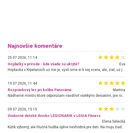
Najnovšie komentáre
25.07.2026, 11:14
Hojdačky v prírode - kde všade sú ukryté?
Eva
Hojdacka v Krpelanoch uz nie je, vysli sme si k nej vcera, ale, zial, uz je znicena. Ak sem planujete cestu len kvoli hojdacke, mozete si ju usetrit. Krasny vyhlad je tu vsak aj bez hojdacky :-)
19.07.2026, 11:44
Rozprávkový les pri kolibe Panoráma
Martina
Nádherné miesto ktoré odporúčam navštíviť všetkými desiatimi, pre rodiny s deťmi, dôchodcom... Proste a jednoducho ozaj rozprávkový les.. určite ešte prídeme. Odniesli sme si na pamiatku krásne tričká,
09.07.2026, 15:15
Vnútorné detské ihrisko LEGIONARIK v LEGIA Fitness
Elena Selecká
Kútik výborný, ale hlučná hudba úplne nevhodná pre deti. Na moju žiadosť o aspoň sušenie nereagovali.