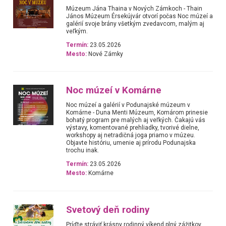
Múzeum Jána Thaina v Nových Zámkoch - Thain
János Múzeum Érsekújvár otvorí počas Noc múzeí a
galérií svoje brány všetkým zvedavcom, malým aj
veľkým.
Termín:
23.05.2026
Mesto:
Nové Zámky
Noc múzeí v Komárne
Noc múzeí a galérií v Podunajské múzeum v
Komárne - Duna Menti Múzeum, Komárom prinesie
bohatý program pre malých aj veľkých. Čakajú vás
výstavy, komentované prehliadky, tvorivé dielne,
workshopy aj netradičná joga priamo v múzeu.
Objavte históriu, umenie aj prírodu Podunajska
trochu inak.
Termín:
23.05.2026
Mesto:
Komárne
Svetový deň rodiny
Príďte stráviť krásny rodinný víkend plný zážitkov,