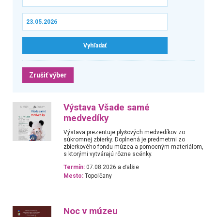
Zrušiť výber
Výstava Všade samé
medvedíky
Výstava prezentuje plyšových medvedíkov zo
súkromnej zbierky. Doplnená je predmetmi zo
zbierkového fondu múzea a pomocným materiálom,
s ktorými vytvárajú rôzne scénky.
Termín:
07.08.2026 a ďalšie
Mesto:
Topoľčany
Noc v múzeu