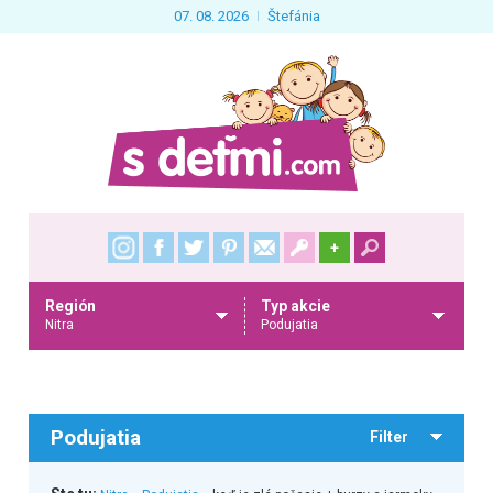
07. 08. 2026
Štefánia
+
Región
Typ akcie
Nitra
Podujatia
Podujatia
Filter