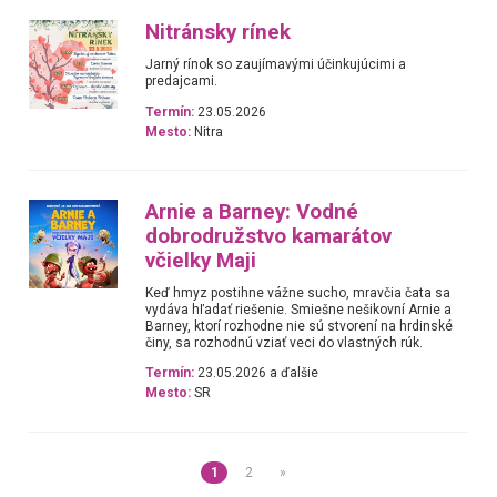
Nitránsky rínek
Jarný rínok so zaujímavými účinkujúcimi a
predajcami.
Termín:
23.05.2026
Mesto:
Nitra
Arnie a Barney: Vodné
dobrodružstvo kamarátov
včielky Maji
Keď hmyz postihne vážne sucho, mravčia čata sa
vydáva hľadať riešenie. Smiešne nešikovní Arnie a
Barney, ktorí rozhodne nie sú stvorení na hrdinské
činy, sa rozhodnú vziať veci do vlastných rúk.
Termín:
23.05.2026 a ďalšie
Mesto:
SR
1
2
»