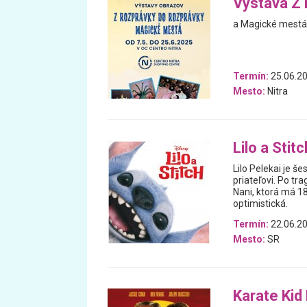
Výstava Z 
a Magické mestá 
Termín:
25.06.20
Mesto:
Nitra
Lilo a Stitc
Lilo Pelekai je š
priateľovi. Po tr
Nani, ktorá má 1
optimistická.
Termín:
22.06.20
Mesto:
SR
Karate Kid