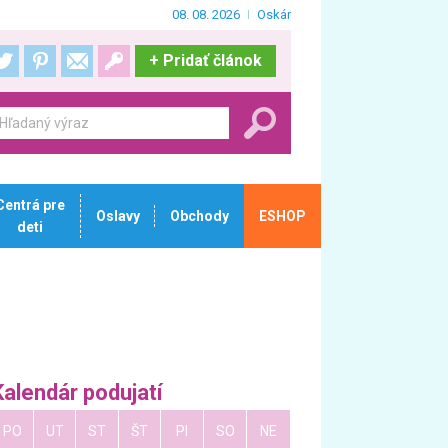
08. 08. 2026
Oskár
+
Pridať článok
Centrá pre
Oslavy
Obchody
ESHOP
deti
Kalendár podujatí
PO
UT
ST
ŠT
PI
SO
NE