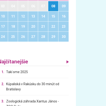
03
04
05
06
07
08
09
10
11
12
13
14
15
16
17
18
19
20
21
22
23
24
25
26
27
28
29
30
Najčítanejšie
1.
Takí sme 2025
2.
Kúpaliská v Rakúsku do 30 minút od
Bratislavy
3.
Zoologická záhrada Xantus János -