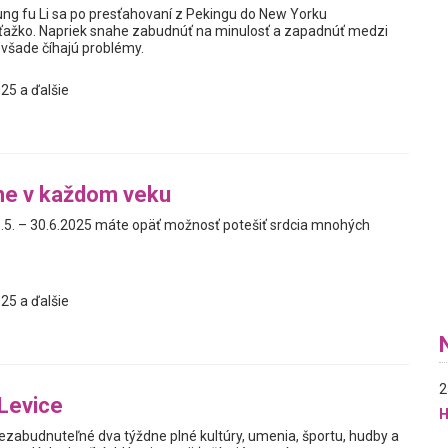
ung fu Li sa po presťahovaní z Pekingu do New Yorku
 ťažko. Napriek snahe zabudnúť na minulosť a zapadnúť medzi
všade číhajú problémy.
25 a ďalšie
ne v každom veku
.5. – 30.6.2025 máte opäť možnosť potešiť srdcia mnohých
25 a ďalšie
2
Levice
H
nezabudnuteľné dva týždne plné kultúry, umenia, športu, hudby a