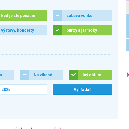
keď je zlé počasie
zábava vonku
výstavy, koncerty
burzy a jarmoky
ra
Na víkend
Iný dátum