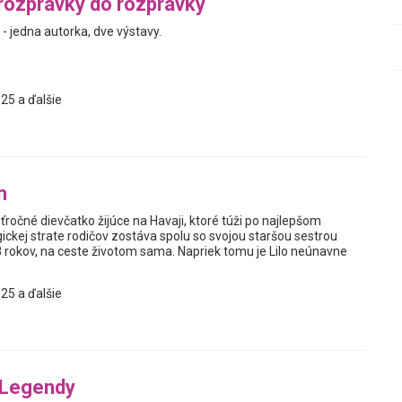
rozprávky do rozprávky
- jedna autorka, dve výstavy.
25 a ďalšie
h
esťročné dievčatko žijúce na Havaji, ktoré túži po najlepšom
agickej strate rodičov zostáva spolu so svojou staršou sestrou
8 rokov, na ceste životom sama. Napriek tomu je Lilo neúnavne
25 a ďalšie
 Legendy