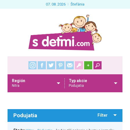
07. 08. 2026
Štefánia
+
Región
Typ akcie
Nitra
Podujatia
Podujatia
Filter