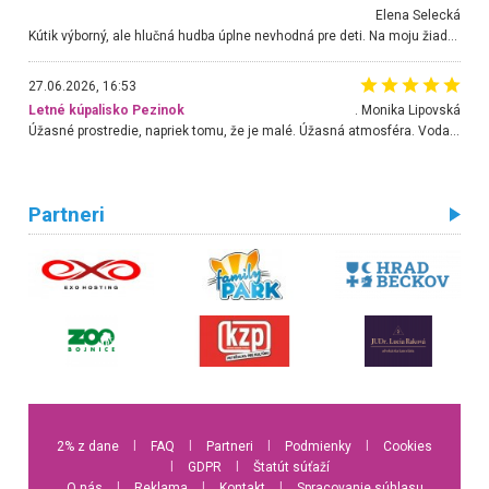
Elena Selecká
Kútik výborný, ale hlučná hudba úplne nevhodná pre deti. Na moju žiadosť o aspoň sušenie nereagovali.
27.06.2026, 16:53
Letné kúpalisko Pezinok
. Monika Lipovská
Úžasné prostredie, napriek tomu, že je malé. Úžasná atmosféra. Voda fantastická a nádherná. Ľudí je pomerne veľa, ale su mili a ohľaduplní. Je veľmi zaujímavé sledovať, ako dokážu spolu športovať cudzí ľudia a bez ohľadu na vek. Vládne tu pohoda. Vnuka neviem dostať z vody. Ďakujem za krásny deň . Urcite sa sem vrátim. Jediný problém je s parkovaním, ale aj ten sa mi podarilo vyriešiť. Monika Bratislava
Partneri
2% z dane
l
FAQ
l
Partneri
l
Podmienky
l
Cookies
l
GDPR
l
Štatút súťaží
O nás
l
Reklama
l
Kontakt
l
Spracovanie súhlasu