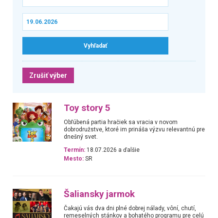
Zrušiť výber
Toy story 5
Obľúbená partia hračiek sa vracia v novom
dobrodružstve, ktoré im prináša výzvu relevantnú pre
dnešný svet.
Termín:
18.07.2026 a ďalšie
Mesto:
SR
Šaliansky jarmok
Čakajú vás dva dni plné dobrej nálady, vôní, chutí,
remeselných stánkov a bohatého programu pre celú