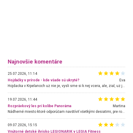
Najnovšie komentáre
25.07.2026, 11:14
Hojdačky v prírode - kde všade sú ukryté?
Eva
Hojdacka v Krpelanoch uz nie je, vysli sme si k nej vcera, ale, zial, uz je znicena. Ak sem planujete cestu len kvoli hojdacke, mozete si ju usetrit. Krasny vyhlad je tu vsak aj bez hojdacky :-)
19.07.2026, 11:44
Rozprávkový les pri kolibe Panoráma
Martina
Nádherné miesto ktoré odporúčam navštíviť všetkými desiatimi, pre rodiny s deťmi, dôchodcom... Proste a jednoducho ozaj rozprávkový les.. určite ešte prídeme. Odniesli sme si na pamiatku krásne tričká,
09.07.2026, 15:15
Vnútorné detské ihrisko LEGIONARIK v LEGIA Fitness