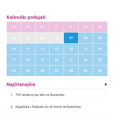
Kalendár podujatí
PO
UT
ST
ŠT
PI
SO
NE
03
04
05
06
07
08
09
10
11
12
13
14
15
16
17
18
19
20
21
22
23
24
25
26
27
28
29
30
Najčítanejšie
1.
TOP atrakcie pre deti na Slovensku
2.
Kúpaliská v Rakúsku do 30 minút od Bratislavy