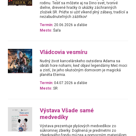
rodinu. Tešiť sa môžete aj na Dino svet, tvorivé
dielne, drevené hračky či ukážky záchranných
zložiek SR. Príďte si užiť víkend plný zábavy, tradícií a
nezabudnuteľných zážitkov!
Termín:
20.06.2026 a ďalšie
Mesto:
Šaľa
Vládcovia vesmíru
Nudný život kancelárskeho outsidera Adama sa
obráti hore nohami, keď objaví legendárny Meč moci
a zistí, že jeho skutočným domovom je magická
planéta Eternia.
Termín:
04.07.2026 a ďalšie
Mesto:
SR
Výstava Všade samé
medvedíky
Výstava prezentuje plyšových medvedíkov zo
súkromnej zbierky. Doplnená je predmetmi zo
zbierkového fondu múzea a pomocným materiálom,