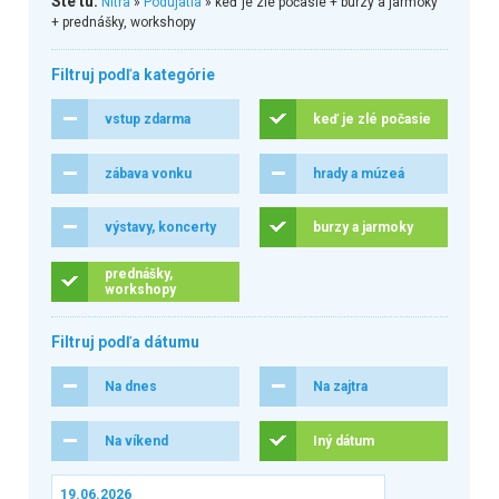
Ste tu:
Nitra
»
Podujatia
» keď je zlé počasie + burzy a jarmoky
+ prednášky, workshopy
Filtruj podľa kategórie
vstup zdarma
keď je zlé počasie
zábava vonku
hrady a múzeá
výstavy, koncerty
burzy a jarmoky
prednášky,
workshopy
Filtruj podľa dátumu
Na dnes
Na zajtra
Na víkend
Iný dátum