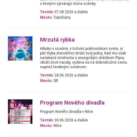
s ktorými vytvárajú rôzne scénky.
Termín:
07.08.2026 a ďalšie
Mesto:
Topoľčany
Mrzutá rybka
Hlboko v oceáne, v tichom podmorskom svete, si
pán Ryba starostlivo stráži svoj pokoj. Keď mu však
nečakané stretnutie s energickým dráčikom Pipou
obráti život naruby, vydáva sa na dobrodružnú cestu
naprieč farebným oceánom.
Termín:
28.06.2026 a ďalšie
Mesto:
SR
Program Nového divadla
Program Nového divadla v Nitre.
Termín:
30.06.2026 a ďalšie
Mesto:
Nitra