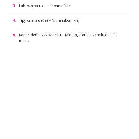
3.
Labková patrola - dinosaurí film
4.
Tipy kam s deťmi v Nitrianskom kraji
5.
Kam s deťmi v Slovinsku – Miesta, ktoré si zamiluje celá
rodina