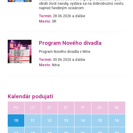
obráti život naruby, vydáva sa na dobrodružnú cestu
naprieč farebným oceánom.
Termín:
28.06.2026 a ďalšie
Mesto:
SR
Program Nového divadla
Program Nového divadla v Nitre.
Termín:
30.06.2026 a ďalšie
Mesto:
Nitra
Kalendár podujatí
PO
UT
ST
ŠT
PI
SO
NE
10
11
12
13
14
15
16