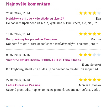
Najnovšie komentáre
25.07.2026, 11:14
Hojdačky v prírode - kde všade sú ukryté?
Eva
Hojdacka v Krpelanoch uz nie je, vysli sme si k nej vcera, ale, zial, uz je znicena. Ak sem planujete cestu len kvoli hojdacke, mozete si ju usetrit. Krasny vyhlad je tu vsak aj bez hojdacky :-)
19.07.2026, 11:44
Rozprávkový les pri kolibe Panoráma
Martina
Nádherné miesto ktoré odporúčam navštíviť všetkými desiatimi, pre rodiny s deťmi, dôchodcom... Proste a jednoducho ozaj rozprávkový les.. určite ešte prídeme. Odniesli sme si na pamiatku krásne tričká,
09.07.2026, 15:15
Vnútorné detské ihrisko LEGIONARIK v LEGIA Fitness
Elena Selecká
Kútik výborný, ale hlučná hudba úplne nevhodná pre deti. Na moju žiadosť o aspoň sušenie nereagovali.
27.06.2026, 16:53
Letné kúpalisko Pezinok
. Monika Lipovská
Úžasné prostredie, napriek tomu, že je malé. Úžasná atmosféra. Voda fantastická a nádherná. Ľudí je pomerne veľa, ale su mili a ohľaduplní. Je veľmi zaujímavé sledovať, ako dokážu spolu športovať cudzí ľudia a bez ohľadu na vek. Vládne tu pohoda. Vnuka neviem dostať z vody. Ďakujem za krásny deň . Urcite sa sem vrátim. Jediný problém je s parkovaním, ale aj ten sa mi podarilo vyriešiť. Monika Bratislava