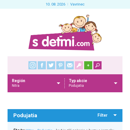
10. 08. 2026
Vavrinec
+
Región
Typ akcie
Nitra
Podujatia
Podujatia
Filter