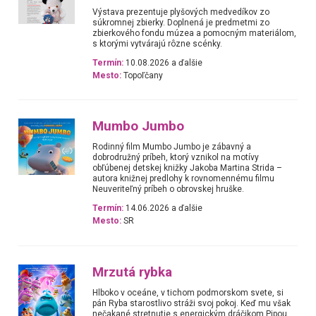
Výstava prezentuje plyšových medvedíkov zo
súkromnej zbierky. Doplnená je predmetmi zo
zbierkového fondu múzea a pomocným materiálom,
s ktorými vytvárajú rôzne scénky.
Termín:
10.08.2026 a ďalšie
Mesto:
Topoľčany
Mumbo Jumbo
Rodinný film Mumbo Jumbo je zábavný a
dobrodružný príbeh, ktorý vznikol na motívy
obľúbenej detskej knižky Jakoba Martina Strida –
autora knižnej predlohy k rovnomennému filmu
Neuveriteľný príbeh o obrovskej hruške.
Termín:
14.06.2026 a ďalšie
Mesto:
SR
Mrzutá rybka
Hlboko v oceáne, v tichom podmorskom svete, si
pán Ryba starostlivo stráži svoj pokoj. Keď mu však
nečakané stretnutie s energickým dráčikom Pipou