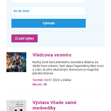
Zrušiť výber
Vládcovia vesmíru
Nudný život kancelárskeho outsidera Adama sa
obráti hore nohami, keď objaví legendárny Meč moci
a zistí, že jeho skutočným domovom je magická
planéta Eternia.
Termín:
04.07.2026 a ďalšie
Mesto:
SR
Výstava Všade samé
medvedíky