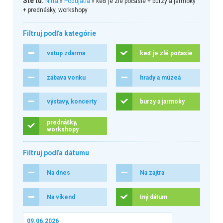
Ste tu:
Nitra
»
Podujatia
» keď je zlé počasie + burzy a jarmoky
+ prednášky, workshopy
Filtruj podľa kategórie
vstup zdarma
keď je zlé počasie
zábava vonku
hrady a múzeá
výstavy, koncerty
burzy a jarmoky
prednášky,
workshopy
Filtruj podľa dátumu
Na dnes
Na zajtra
Na víkend
Iný dátum