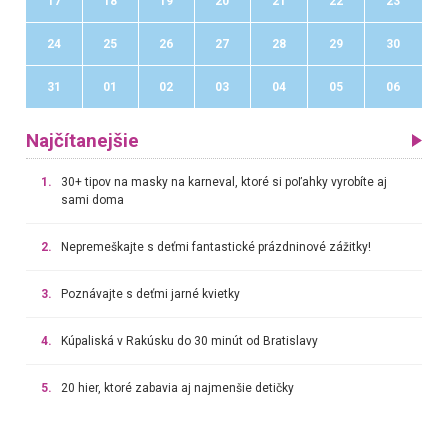
17
18
19
20
21
22
23
24
25
26
27
28
29
30
31
01
02
03
04
05
06
Najčítanejšie
1.
30+ tipov na masky na karneval, ktoré si poľahky vyrobíte aj
sami doma
2.
Nepremeškajte s deťmi fantastické prázdninové zážitky!
3.
Poznávajte s deťmi jarné kvietky
4.
Kúpaliská v Rakúsku do 30 minút od Bratislavy
5.
20 hier, ktoré zabavia aj najmenšie detičky