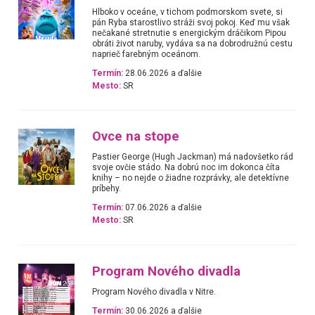
Hlboko v oceáne, v tichom podmorskom svete, si
pán Ryba starostlivo stráži svoj pokoj. Keď mu však
nečakané stretnutie s energickým dráčikom Pipou
obráti život naruby, vydáva sa na dobrodružnú cestu
naprieč farebným oceánom.
Termín:
28.06.2026 a ďalšie
Mesto:
SR
Ovce na stope
Pastier George (Hugh Jackman) má nadovšetko rád
svoje ovčie stádo. Na dobrú noc im dokonca číta
knihy – no nejde o žiadne rozprávky, ale detektívne
príbehy.
Termín:
07.06.2026 a ďalšie
Mesto:
SR
Program Nového divadla
Program Nového divadla v Nitre.
Termín:
30.06.2026 a ďalšie