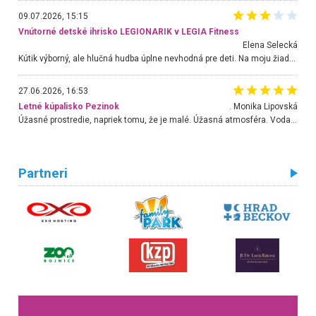
09.07.2026, 15:15
Vnútorné detské ihrisko LEGIONARIK v LEGIA Fitness
Elena Selecká
Kútik výborný, ale hlučná hudba úplne nevhodná pre deti. Na moju žiadosť o aspoň sušenie nereagovali.
27.06.2026, 16:53
Letné kúpalisko Pezinok
. Monika Lipovská
Úžasné prostredie, napriek tomu, že je malé. Úžasná atmosféra. Voda fantastická a nádherná. Ľudí je pomerne veľa, ale su mili a ohľaduplní. Je veľmi zaujímavé sledovať, ako dokážu spolu športovať cudzí ľudia a bez ohľadu na vek. Vládne tu pohoda. Vnuka neviem dostať z vody. Ďakujem za krásny deň . Urcite sa sem vrátim. Jediný problém je s parkovaním, ale aj ten sa mi podarilo vyriešiť. Monika Bratislava
Partneri