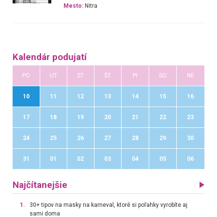
Mesto:
Nitra
Kalendár podujatí
PO
UT
ST
ŠT
PI
SO
NE
10
11
12
13
14
15
16
17
18
19
20
21
22
23
24
25
26
27
28
29
30
31
01
02
03
04
05
06
Najčítanejšie
1.
30+ tipov na masky na karneval, ktoré si poľahky vyrobíte aj
sami doma