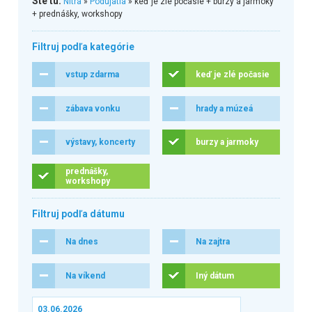
Ste tu:
Nitra
»
Podujatia
» keď je zlé počasie + burzy a jarmoky
+ prednášky, workshopy
Filtruj podľa kategórie
vstup zdarma
keď je zlé počasie
zábava vonku
hrady a múzeá
výstavy, koncerty
burzy a jarmoky
prednášky,
workshopy
Filtruj podľa dátumu
Na dnes
Na zajtra
Na víkend
Iný dátum