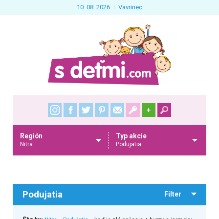
10. 08. 2026
Vavrinec
+
Región
Typ akcie
Nitra
Podujatia
Podujatia
Filter