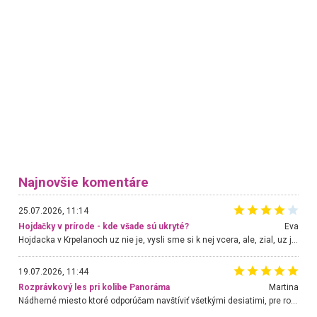
Najnovšie komentáre
25.07.2026, 11:14
Hojdačky v prírode - kde všade sú ukryté?
Eva
Hojdacka v Krpelanoch uz nie je, vysli sme si k nej vcera, ale, zial, uz je znicena. Ak sem planujete cestu len kvoli hojdacke, mozete si ju usetrit. Krasny vyhlad je tu vsak aj bez hojdacky :-)
19.07.2026, 11:44
Rozprávkový les pri kolibe Panoráma
Martina
Nádherné miesto ktoré odporúčam navštíviť všetkými desiatimi, pre rodiny s deťmi, dôchodcom... Proste a jednoducho ozaj rozprávkový les.. určite ešte prídeme. Odniesli sme si na pamiatku krásne tričká,