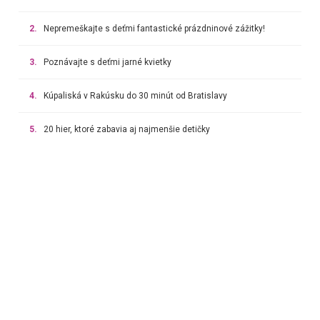
2.
Nepremeškajte s deťmi fantastické prázdninové zážitky!
3.
Poznávajte s deťmi jarné kvietky
4.
Kúpaliská v Rakúsku do 30 minút od Bratislavy
5.
20 hier, ktoré zabavia aj najmenšie detičky