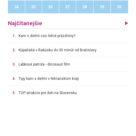
24
25
26
27
28
29
30
Najčítanejšie
1.
Kam s deťmi cez letné prázdniny?
2.
Kúpaliská v Rakúsku do 30 minút od Bratislavy
3.
Labková patrola - dinosaurí film
4.
Tipy kam s deťmi v Nitrianskom kraji
5.
TOP atrakcie pre deti na Slovensku