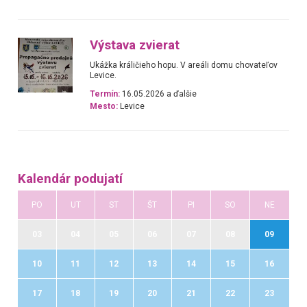
Výstava zvierat
Ukážka králičieho hopu. V areáli domu chovateľov
Levice.
Termín:
16.05.2026 a ďalšie
Mesto:
Levice
Kalendár podujatí
PO
UT
ST
ŠT
PI
SO
NE
03
04
05
06
07
08
09
10
11
12
13
14
15
16
17
18
19
20
21
22
23