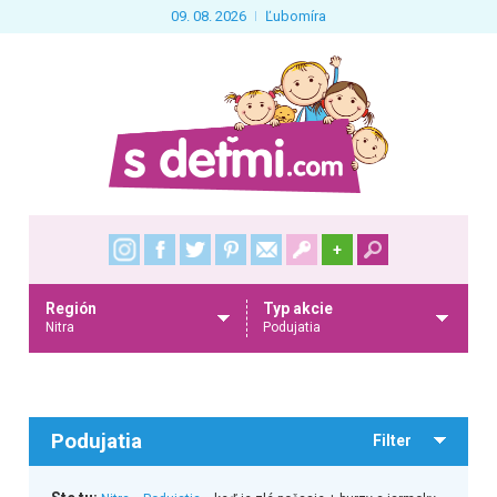
09. 08. 2026
Ľubomíra
+
Región
Typ akcie
Nitra
Podujatia
Podujatia
Filter