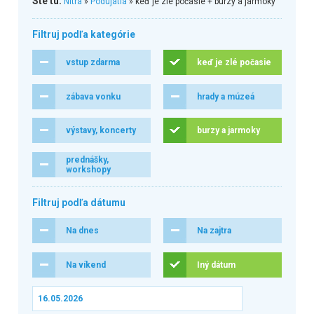
Ste tu:
Nitra
»
Podujatia
» keď je zlé počasie + burzy a jarmoky
Filtruj podľa kategórie
vstup zdarma
keď je zlé počasie
zábava vonku
hrady a múzeá
výstavy, koncerty
burzy a jarmoky
prednášky,
workshopy
Filtruj podľa dátumu
Na dnes
Na zajtra
Na víkend
Iný dátum