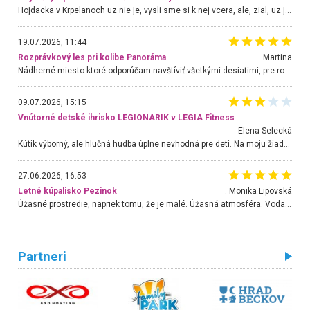
Hojdacka v Krpelanoch uz nie je, vysli sme si k nej vcera, ale, zial, uz je znicena. Ak sem planujete cestu len kvoli hojdacke, mozete si ju usetrit. Krasny vyhlad je tu vsak aj bez hojdacky :-)
19.07.2026, 11:44
Rozprávkový les pri kolibe Panoráma
Martina
Nádherné miesto ktoré odporúčam navštíviť všetkými desiatimi, pre rodiny s deťmi, dôchodcom... Proste a jednoducho ozaj rozprávkový les.. určite ešte prídeme. Odniesli sme si na pamiatku krásne tričká,
09.07.2026, 15:15
Vnútorné detské ihrisko LEGIONARIK v LEGIA Fitness
Elena Selecká
Kútik výborný, ale hlučná hudba úplne nevhodná pre deti. Na moju žiadosť o aspoň sušenie nereagovali.
27.06.2026, 16:53
Letné kúpalisko Pezinok
. Monika Lipovská
Úžasné prostredie, napriek tomu, že je malé. Úžasná atmosféra. Voda fantastická a nádherná. Ľudí je pomerne veľa, ale su mili a ohľaduplní. Je veľmi zaujímavé sledovať, ako dokážu spolu športovať cudzí ľudia a bez ohľadu na vek. Vládne tu pohoda. Vnuka neviem dostať z vody. Ďakujem za krásny deň . Urcite sa sem vrátim. Jediný problém je s parkovaním, ale aj ten sa mi podarilo vyriešiť. Monika Bratislava
Partneri