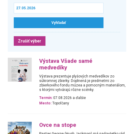
Zrušiť výber
Výstava Všade samé
medvedíky
Výstava prezentuje plyšových medvedíkov zo
súkromnej zbierky. Doplnená je predmetmi zo
zbierkového fondu múzea a pomocným materiálom,
s ktorými vytvárajú rôzne scénky.
Termín:
07.08.2026 a ďalšie
Mesto:
Topoľčany
Ovce na stope
Pastier George (Hugh Jackman) má nadovšetko rád