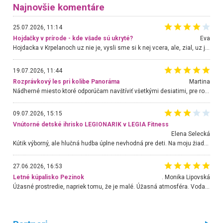
Najnovšie komentáre
25.07.2026, 11:14
Hojdačky v prírode - kde všade sú ukryté?
Eva
Hojdacka v Krpelanoch uz nie je, vysli sme si k nej vcera, ale, zial, uz je znicena. Ak sem planujete cestu len kvoli hojdacke, mozete si ju usetrit. Krasny vyhlad je tu vsak aj bez hojdacky :-)
19.07.2026, 11:44
Rozprávkový les pri kolibe Panoráma
Martina
Nádherné miesto ktoré odporúčam navštíviť všetkými desiatimi, pre rodiny s deťmi, dôchodcom... Proste a jednoducho ozaj rozprávkový les.. určite ešte prídeme. Odniesli sme si na pamiatku krásne tričká,
09.07.2026, 15:15
Vnútorné detské ihrisko LEGIONARIK v LEGIA Fitness
Elena Selecká
Kútik výborný, ale hlučná hudba úplne nevhodná pre deti. Na moju žiadosť o aspoň sušenie nereagovali.
27.06.2026, 16:53
Letné kúpalisko Pezinok
. Monika Lipovská
Úžasné prostredie, napriek tomu, že je malé. Úžasná atmosféra. Voda fantastická a nádherná. Ľudí je pomerne veľa, ale su mili a ohľaduplní. Je veľmi zaujímavé sledovať, ako dokážu spolu športovať cudzí ľudia a bez ohľadu na vek. Vládne tu pohoda. Vnuka neviem dostať z vody. Ďakujem za krásny deň . Urcite sa sem vrátim. Jediný problém je s parkovaním, ale aj ten sa mi podarilo vyriešiť. Monika Bratislava