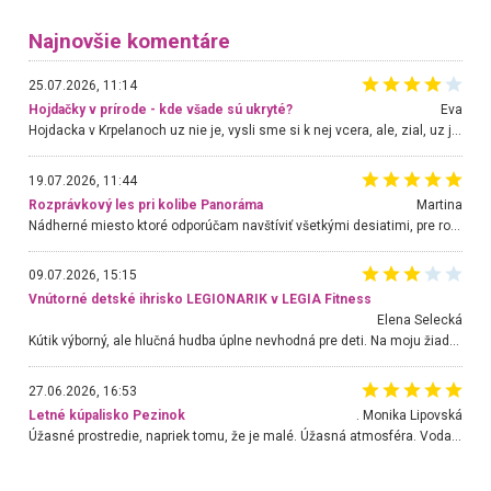
Najnovšie komentáre
25.07.2026, 11:14
Hojdačky v prírode - kde všade sú ukryté?
Eva
Hojdacka v Krpelanoch uz nie je, vysli sme si k nej vcera, ale, zial, uz je znicena. Ak sem planujete cestu len kvoli hojdacke, mozete si ju usetrit. Krasny vyhlad je tu vsak aj bez hojdacky :-)
19.07.2026, 11:44
Rozprávkový les pri kolibe Panoráma
Martina
Nádherné miesto ktoré odporúčam navštíviť všetkými desiatimi, pre rodiny s deťmi, dôchodcom... Proste a jednoducho ozaj rozprávkový les.. určite ešte prídeme. Odniesli sme si na pamiatku krásne tričká,
09.07.2026, 15:15
Vnútorné detské ihrisko LEGIONARIK v LEGIA Fitness
Elena Selecká
Kútik výborný, ale hlučná hudba úplne nevhodná pre deti. Na moju žiadosť o aspoň sušenie nereagovali.
27.06.2026, 16:53
Letné kúpalisko Pezinok
. Monika Lipovská
Úžasné prostredie, napriek tomu, že je malé. Úžasná atmosféra. Voda fantastická a nádherná. Ľudí je pomerne veľa, ale su mili a ohľaduplní. Je veľmi zaujímavé sledovať, ako dokážu spolu športovať cudzí ľudia a bez ohľadu na vek. Vládne tu pohoda. Vnuka neviem dostať z vody. Ďakujem za krásny deň . Urcite sa sem vrátim. Jediný problém je s parkovaním, ale aj ten sa mi podarilo vyriešiť. Monika Bratislava