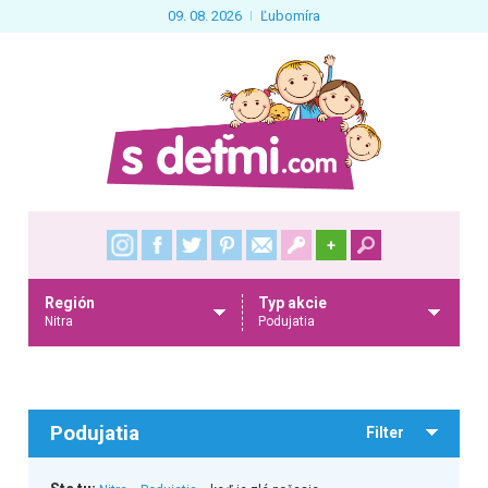
09. 08. 2026
Ľubomíra
+
Región
Typ akcie
Nitra
Podujatia
Podujatia
Filter