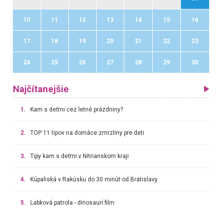
10
11
12
13
14
15
16
17
18
19
20
21
22
23
24
25
26
27
28
29
30
Najčítanejšie
1.
Kam s deťmi cez letné prázdniny?
2.
TOP 11 tipov na domáce zmrzliny pre deti
3.
Tipy kam s deťmi v Nitrianskom kraji
4.
Kúpaliská v Rakúsku do 30 minút od Bratislavy
5.
Labková patrola - dinosaurí film