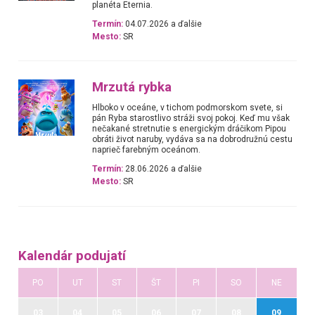
planéta Eternia.
Termín:
04.07.2026 a ďalšie
Mesto:
SR
Mrzutá rybka
Hlboko v oceáne, v tichom podmorskom svete, si
pán Ryba starostlivo stráži svoj pokoj. Keď mu však
nečakané stretnutie s energickým dráčikom Pipou
obráti život naruby, vydáva sa na dobrodružnú cestu
naprieč farebným oceánom.
Termín:
28.06.2026 a ďalšie
Mesto:
SR
Kalendár podujatí
PO
UT
ST
ŠT
PI
SO
NE
03
04
05
06
07
08
09