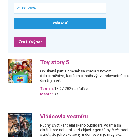
Zrušiť výber
Toy story 5
Obľúbená partia hračiek sa vracia v novom
dobrodružstve, ktoré im prináša výzvu relevantnú pre
dnešný svet.
Termín:
18.07.2026 a ďalšie
Mesto:
SR
Vládcovia vesmíru
Nudný život kancelárskeho outsidera Adama sa
obráti hore nohami, keď objaví legendárny Meč moci
a zistí, že jeho skutočným domovom je magická