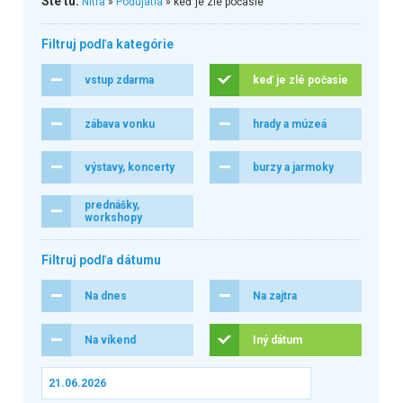
Ste tu:
Nitra
»
Podujatia
» keď je zlé počasie
Filtruj podľa kategórie
vstup zdarma
keď je zlé počasie
zábava vonku
hrady a múzeá
výstavy, koncerty
burzy a jarmoky
prednášky,
workshopy
Filtruj podľa dátumu
Na dnes
Na zajtra
Na víkend
Iný dátum