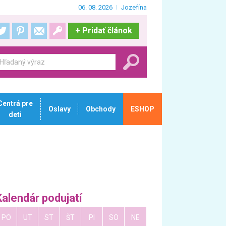
06. 08. 2026
Jozefína
+
Pridať článok
Centrá pre
Oslavy
Obchody
ESHOP
deti
Kalendár podujatí
PO
UT
ST
ŠT
PI
SO
NE