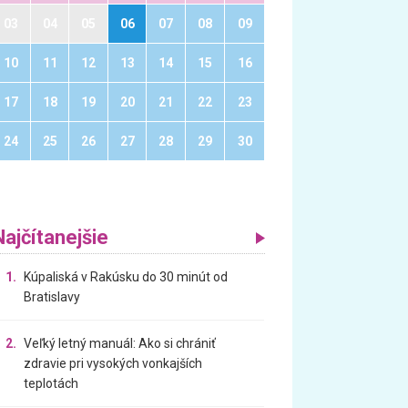
03
04
05
06
07
08
09
10
11
12
13
14
15
16
17
18
19
20
21
22
23
24
25
26
27
28
29
30
Najčítanejšie
1.
Kúpaliská v Rakúsku do 30 minút od
Bratislavy
2.
Veľký letný manuál: Ako si chrániť
zdravie pri vysokých vonkajších
teplotách