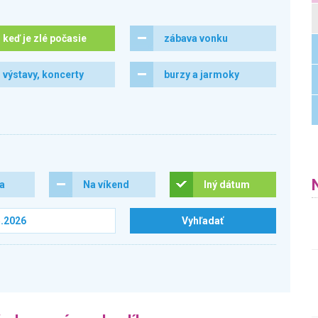
keď je zlé počasie
zábava vonku
výstavy, koncerty
burzy a jarmoky
ra
Na víkend
Iný dátum