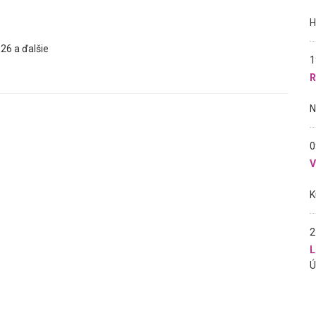
26 a ďalšie
1
R
0
2
L