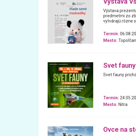
Výstava V
Výstava prezentu
predmetmi zo zb
vytvárajú rôzne 
Termín:
06.08.20
Mesto:
Topoľčan
Svet fauny
Svet fauny prich
Termín:
24.05.20
Mesto:
Nitra
Ovce na s