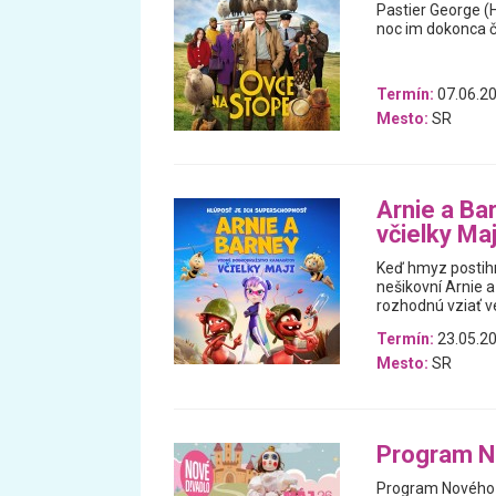
Pastier George (
noc im dokonca čí
Termín:
07.06.20
Mesto:
SR
Arnie a Ba
včielky Maj
Keď hmyz postihn
nešikovní Arnie a
rozhodnú vziať ve
Termín:
23.05.20
Mesto:
SR
Program N
Program Nového d