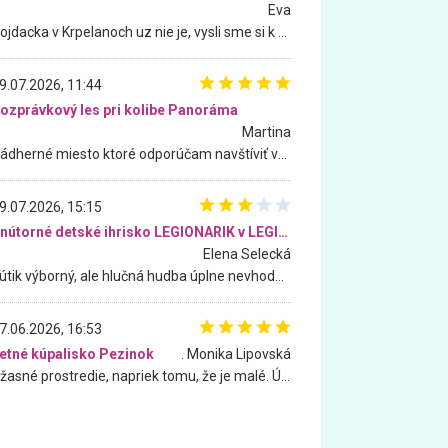
Eva
Hojdacka v Krpelanoch uz nie je, vysli sme si k nej vcera, ale, zial, uz je znicena. Ak sem planujete cestu len kvoli hojdacke, mozete si ju usetrit. Krasny vyhlad je tu vsak aj bez hojdacky :-)
9.07.2026, 11:44
ozprávkový les pri kolibe Panoráma
Martina
Nádherné miesto ktoré odporúčam navštíviť všetkými desiatimi, pre rodiny s deťmi, dôchodcom... Proste a jednoducho ozaj rozprávkový les.. určite ešte prídeme. Odniesli sme si na pamiatku krásne tričká,
9.07.2026, 15:15
Vnútorné detské ihrisko LEGIONARIK v LEGIA Fitness
Elena Selecká
Kútik výborný, ale hlučná hudba úplne nevhodná pre deti. Na moju žiadosť o aspoň sušenie nereagovali.
7.06.2026, 16:53
etné kúpalisko Pezinok
. Monika Lipovská
Úžasné prostredie, napriek tomu, že je malé. Úžasná atmosféra. Voda fantastická a nádherná. Ľudí je pomerne veľa, ale su mili a ohľaduplní. Je veľmi zaujímavé sledovať, ako dokážu spolu športovať cudzí ľudia a bez ohľadu na vek. Vládne tu pohoda. Vnuka neviem dostať z vody. Ďakujem za krásny deň . Urcite sa sem vrátim. Jediný problém je s parkovaním, ale aj ten sa mi podarilo vyriešiť. Monika Bratislava