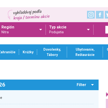
Región
Typ akcie
Nitra
Podujatia
Dovolenky,
Ubytovanie,
Zahraničie
Krúžky
Tábory
Reštaurácie
026
Filter
ie