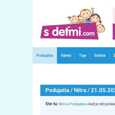
Podujatia
Výlety
Tipy
Súťaže
Podujatia
/ Nitra / 21.05.2
Ste tu:
Nitra
»
Podujatia
» keď je zlé počas