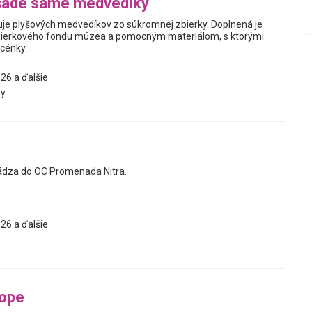
šade samé medvedíky
je plyšových medvedíkov zo súkromnej zbierky. Doplnená je
ierkového fondu múzea a pomocným materiálom, s ktorými
scénky.
26 a ďalšie
y
ádza do OC Promenada Nitra.
26 a ďalšie
tope