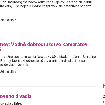
Hugh Jackman) má nadovšetko rád svoje ovčie stádo. Na dobrú
ta knihy – no nejde o žiadne rozprávky, ale detektívne príbehy.
26 a ďalšie
rney: Vodné dobrodružstvo kamarátov
i
e vážne sucho, mravčia čata sa vydáva hľadať riešenie. Smiešne
 Barney, ktorí rozhodne nie sú stvorení na hrdinské činy, sa
ci do vlastných rúk.
26 a ďalšie
ového divadla
2
H
ivadla v Nitre.