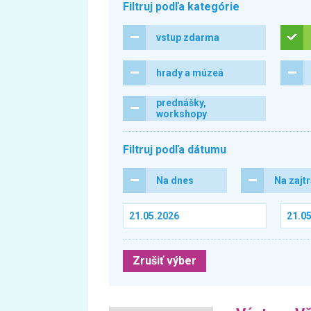
Filtruj podľa kategórie
vstup zdarma
hrady a múzeá
prednášky,
workshopy
Filtruj podľa dátumu
Na dnes
Na zajt
Zrušiť výber