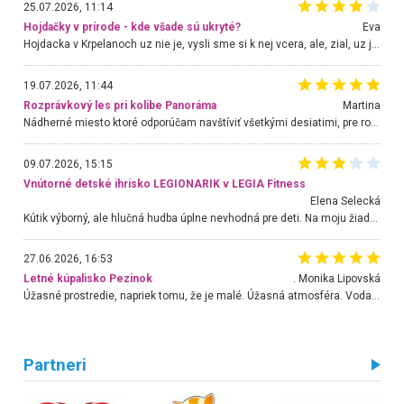
25.07.2026, 11:14
Hojdačky v prírode - kde všade sú ukryté?
Eva
Hojdacka v Krpelanoch uz nie je, vysli sme si k nej vcera, ale, zial, uz je znicena. Ak sem planujete cestu len kvoli hojdacke, mozete si ju usetrit. Krasny vyhlad je tu vsak aj bez hojdacky :-)
19.07.2026, 11:44
Rozprávkový les pri kolibe Panoráma
Martina
Nádherné miesto ktoré odporúčam navštíviť všetkými desiatimi, pre rodiny s deťmi, dôchodcom... Proste a jednoducho ozaj rozprávkový les.. určite ešte prídeme. Odniesli sme si na pamiatku krásne tričká,
09.07.2026, 15:15
Vnútorné detské ihrisko LEGIONARIK v LEGIA Fitness
Elena Selecká
Kútik výborný, ale hlučná hudba úplne nevhodná pre deti. Na moju žiadosť o aspoň sušenie nereagovali.
27.06.2026, 16:53
Letné kúpalisko Pezinok
. Monika Lipovská
Úžasné prostredie, napriek tomu, že je malé. Úžasná atmosféra. Voda fantastická a nádherná. Ľudí je pomerne veľa, ale su mili a ohľaduplní. Je veľmi zaujímavé sledovať, ako dokážu spolu športovať cudzí ľudia a bez ohľadu na vek. Vládne tu pohoda. Vnuka neviem dostať z vody. Ďakujem za krásny deň . Urcite sa sem vrátim. Jediný problém je s parkovaním, ale aj ten sa mi podarilo vyriešiť. Monika Bratislava
Partneri