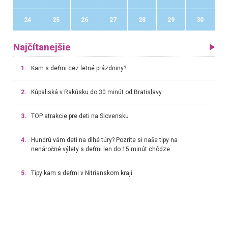
24
25
26
27
28
29
30
Najčítanejšie
1.
Kam s deťmi cez letné prázdniny?
2.
Kúpaliská v Rakúsku do 30 minút od Bratislavy
3.
TOP atrakcie pre deti na Slovensku
4.
Hundrú vám deti na dlhé túry? Pozrite si naše tipy na
nenáročné výlety s deťmi len do 15 minút chôdze
5.
Tipy kam s deťmi v Nitrianskom kraji