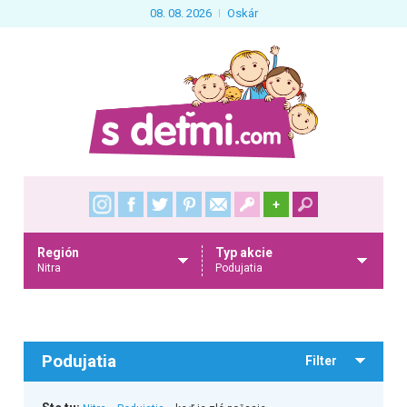
08. 08. 2026
Oskár
+
Región
Typ akcie
Nitra
Podujatia
Podujatia
Filter