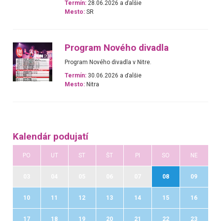
Termín:
28.06.2026 a ďalšie
Mesto:
SR
Program Nového divadla
Program Nového divadla v Nitre.
Termín:
30.06.2026 a ďalšie
Mesto:
Nitra
Kalendár podujatí
PO
UT
ST
ŠT
PI
SO
NE
03
04
05
06
07
08
09
10
11
12
13
14
15
16
17
18
19
20
21
22
23