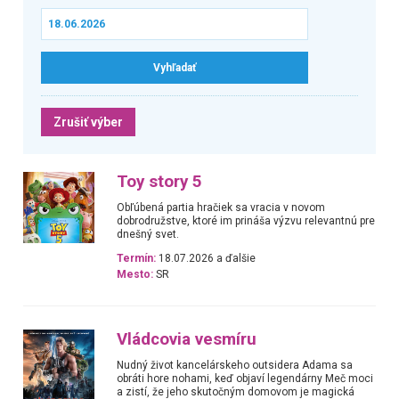
Zrušiť výber
Toy story 5
Obľúbená partia hračiek sa vracia v novom
dobrodružstve, ktoré im prináša výzvu relevantnú pre
dnešný svet.
Termín:
18.07.2026 a ďalšie
Mesto:
SR
Vládcovia vesmíru
Nudný život kancelárskeho outsidera Adama sa
obráti hore nohami, keď objaví legendárny Meč moci
a zistí, že jeho skutočným domovom je magická