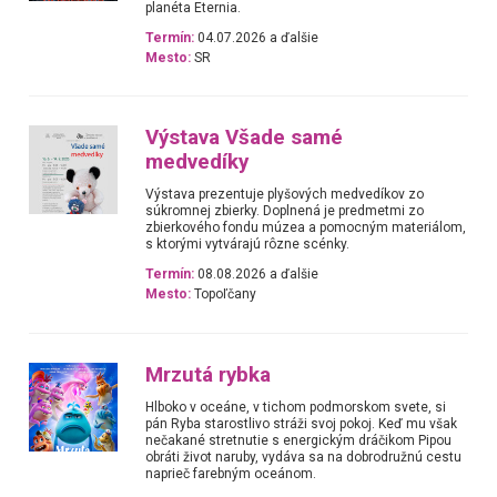
planéta Eternia.
Termín:
04.07.2026 a ďalšie
Mesto:
SR
Výstava Všade samé
medvedíky
Výstava prezentuje plyšových medvedíkov zo
súkromnej zbierky. Doplnená je predmetmi zo
zbierkového fondu múzea a pomocným materiálom,
s ktorými vytvárajú rôzne scénky.
Termín:
08.08.2026 a ďalšie
Mesto:
Topoľčany
Mrzutá rybka
Hlboko v oceáne, v tichom podmorskom svete, si
pán Ryba starostlivo stráži svoj pokoj. Keď mu však
nečakané stretnutie s energickým dráčikom Pipou
obráti život naruby, vydáva sa na dobrodružnú cestu
naprieč farebným oceánom.