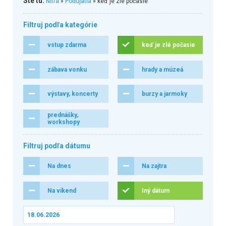
Ste tu:
Nitra
»
Podujatia
» keď je zlé počasie
Filtruj podľa kategórie
vstup zdarma
keď je zlé počasie
zábava vonku
hrady a múzeá
výstavy, koncerty
burzy a jarmoky
prednášky,
workshopy
Filtruj podľa dátumu
Na dnes
Na zajtra
Na víkend
Iný dátum