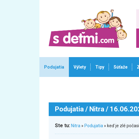
Podujatia
Výlety
Tipy
Súťaže
Podujatia
/ Nitra / 16.06.2
Ste tu:
Nitra
»
Podujatia
» keď je zlé počas