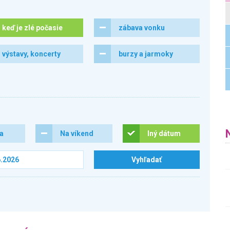
keď je zlé počasie
zábava vonku
výstavy, koncerty
burzy a jarmoky
ra
Na víkend
Iný dátum