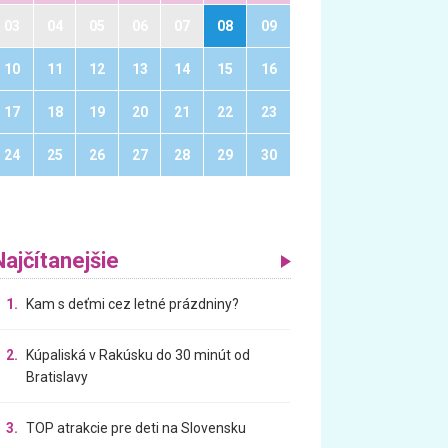
03
04
05
06
07
08
09
10
11
12
13
14
15
16
17
18
19
20
21
22
23
24
25
26
27
28
29
30
Najčítanejšie
1.
Kam s deťmi cez letné prázdniny?
2.
Kúpaliská v Rakúsku do 30 minút od
Bratislavy
3.
TOP atrakcie pre deti na Slovensku