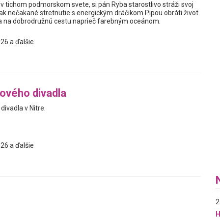
v tichom podmorskom svete, si pán Ryba starostlivo stráži svoj
ak nečakané stretnutie s energickým dráčikom Pipou obráti život
sa na dobrodružnú cestu naprieč farebným oceánom.
26 a ďalšie
ového divadla
ivadla v Nitre.
26 a ďalšie
2
H