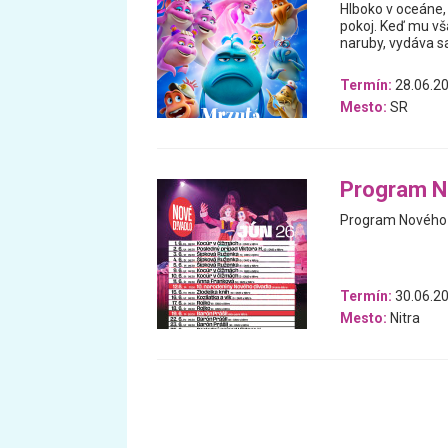
Hlboko v oceáne, 
pokoj. Keď mu vš
naruby, vydáva 
Termín:
28.06.20
Mesto:
SR
Program N
Program Nového d
Termín:
30.06.20
Mesto:
Nitra