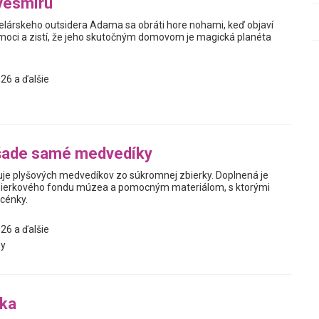
vesmíru
elárskeho outsidera Adama sa obráti hore nohami, keď objaví
oci a zistí, že jeho skutočným domovom je magická planéta
26 a ďalšie
šade samé medvedíky
je plyšových medvedíkov zo súkromnej zbierky. Doplnená je
ierkového fondu múzea a pomocným materiálom, s ktorými
scénky.
26 a ďalšie
y
bka