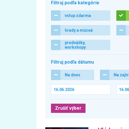
Filtruj podľa kategórie
vstup zdarma
hrady a múzeá
prednášky,
workshopy
Filtruj podľa dátumu
Na dnes
Na zajt
Zrušiť výber