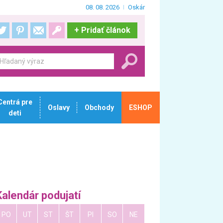
08. 08. 2026
Oskár
+
Pridať článok
Centrá pre
Oslavy
Obchody
ESHOP
deti
Kalendár podujatí
PO
UT
ST
ŠT
PI
SO
NE