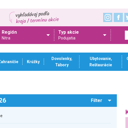
Región
Typ akcie
Nitra
Podujatia
Dovolenky,
Ubytovanie,
Zahraničie
Krúžky
Tábory
Reštaurácie
026
Filter
ie