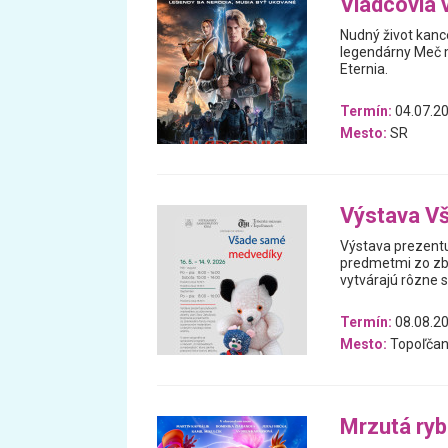
Vládcovia 
Nudný život kanc
legendárny Meč m
Eternia.
Termín:
04.07.20
Mesto:
SR
Výstava V
Výstava prezentu
predmetmi zo zb
vytvárajú rôzne 
Termín:
08.08.20
Mesto:
Topoľčan
Mrzutá ry