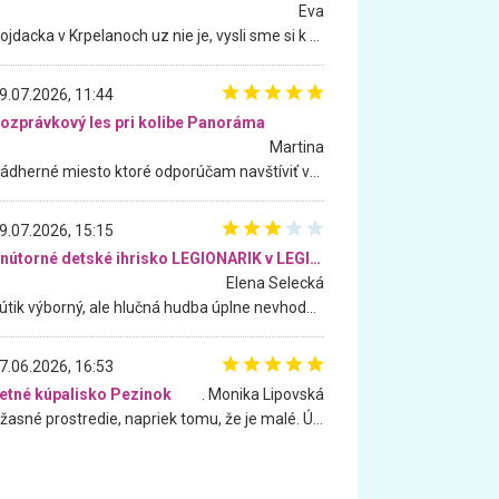
Eva
Hojdacka v Krpelanoch uz nie je, vysli sme si k nej vcera, ale, zial, uz je znicena. Ak sem planujete cestu len kvoli hojdacke, mozete si ju usetrit. Krasny vyhlad je tu vsak aj bez hojdacky :-)
9.07.2026, 11:44
ozprávkový les pri kolibe Panoráma
Martina
Nádherné miesto ktoré odporúčam navštíviť všetkými desiatimi, pre rodiny s deťmi, dôchodcom... Proste a jednoducho ozaj rozprávkový les.. určite ešte prídeme. Odniesli sme si na pamiatku krásne tričká,
9.07.2026, 15:15
Vnútorné detské ihrisko LEGIONARIK v LEGIA Fitness
Elena Selecká
Kútik výborný, ale hlučná hudba úplne nevhodná pre deti. Na moju žiadosť o aspoň sušenie nereagovali.
7.06.2026, 16:53
etné kúpalisko Pezinok
. Monika Lipovská
Úžasné prostredie, napriek tomu, že je malé. Úžasná atmosféra. Voda fantastická a nádherná. Ľudí je pomerne veľa, ale su mili a ohľaduplní. Je veľmi zaujímavé sledovať, ako dokážu spolu športovať cudzí ľudia a bez ohľadu na vek. Vládne tu pohoda. Vnuka neviem dostať z vody. Ďakujem za krásny deň . Urcite sa sem vrátim. Jediný problém je s parkovaním, ale aj ten sa mi podarilo vyriešiť. Monika Bratislava