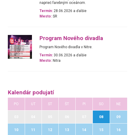
naprieč farebným oceánom.
Termín:
28.06.2026 a ďalšie
Mesto:
SR
Program Nového divadla
Program Nového divadla v Nitre.
Termín:
30.06.2026 a ďalšie
Mesto:
Nitra
Kalendár podujatí
PO
UT
ST
ŠT
PI
SO
NE
03
04
05
06
07
08
09
10
11
12
13
14
15
16