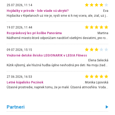
25.07.2026, 11:14
Hojdačky v prírode - kde všade sú ukryté?
Eva
Hojdacka v Krpelanoch uz nie je, vysli sme si k nej vcera, ale, zial, uz je znicena. Ak sem planujete cestu len kvoli hojdacke, mozete si ju usetrit. Krasny vyhlad je tu vsak aj bez hojdacky :-)
19.07.2026, 11:44
Rozprávkový les pri kolibe Panoráma
Martina
Nádherné miesto ktoré odporúčam navštíviť všetkými desiatimi, pre rodiny s deťmi, dôchodcom... Proste a jednoducho ozaj rozprávkový les.. určite ešte prídeme. Odniesli sme si na pamiatku krásne tričká,
09.07.2026, 15:15
Vnútorné detské ihrisko LEGIONARIK v LEGIA Fitness
Elena Selecká
Kútik výborný, ale hlučná hudba úplne nevhodná pre deti. Na moju žiadosť o aspoň sušenie nereagovali.
27.06.2026, 16:53
Letné kúpalisko Pezinok
. Monika Lipovská
Úžasné prostredie, napriek tomu, že je malé. Úžasná atmosféra. Voda fantastická a nádherná. Ľudí je pomerne veľa, ale su mili a ohľaduplní. Je veľmi zaujímavé sledovať, ako dokážu spolu športovať cudzí ľudia a bez ohľadu na vek. Vládne tu pohoda. Vnuka neviem dostať z vody. Ďakujem za krásny deň . Urcite sa sem vrátim. Jediný problém je s parkovaním, ale aj ten sa mi podarilo vyriešiť. Monika Bratislava
Partneri