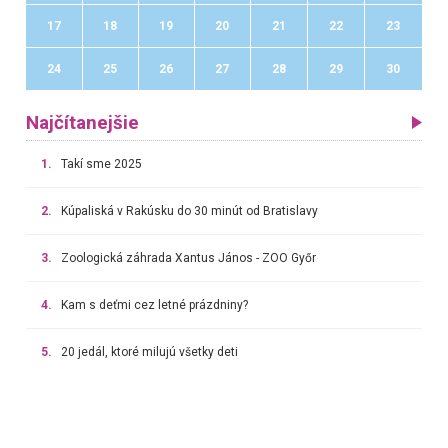
17
18
19
20
21
22
23
24
25
26
27
28
29
30
Najčítanejšie
1.
Takí sme 2025
2.
Kúpaliská v Rakúsku do 30 minút od Bratislavy
3.
Zoologická záhrada Xantus János - ZOO Győr
4.
Kam s deťmi cez letné prázdniny?
5.
20 jedál, ktoré milujú všetky deti