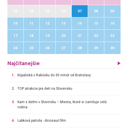
03
04
05
06
07
08
09
10
11
12
13
14
15
16
17
18
19
20
21
22
23
24
25
26
27
28
29
30
Najčítanejšie
1.
Kúpaliská v Rakúsku do 30 minút od Bratislavy
2.
TOP atrakcie pre deti na Slovensku
3.
Kam s deťmi v Slovinsku – Miesta, ktoré si zamiluje celá
rodina
4.
Labková patrola - dinosaurí film