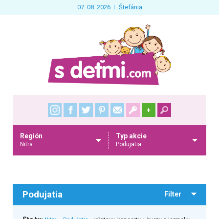
07. 08. 2026
Štefánia
+
Región
Typ akcie
Nitra
Podujatia
Podujatia
Filter