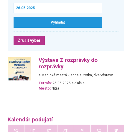
Zrušiť výber
Výstava Z rozprávky do
rozprávky
a Magické mestá - jedna autorka, dve výstavy.
Termín:
25.06.2025 a ďalšie
Mesto:
Nitra
Kalendár podujatí
PO
UT
ST
ŠT
PI
SO
NE