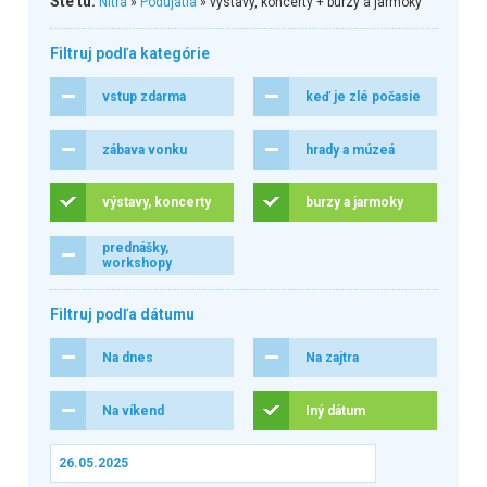
Ste tu:
Nitra
»
Podujatia
» výstavy, koncerty + burzy a jarmoky
Filtruj podľa kategórie
vstup zdarma
keď je zlé počasie
zábava vonku
hrady a múzeá
výstavy, koncerty
burzy a jarmoky
prednášky,
workshopy
Filtruj podľa dátumu
Na dnes
Na zajtra
Na víkend
Iný dátum