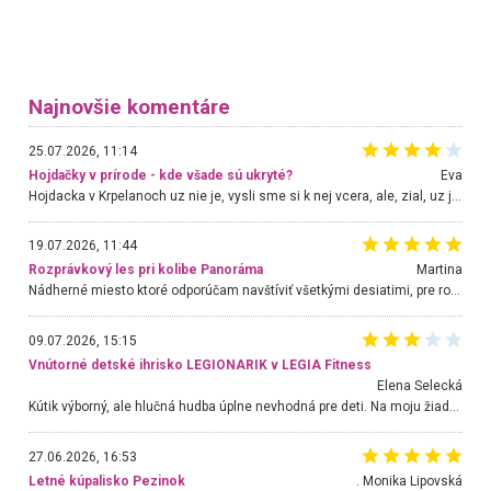
Najnovšie komentáre
25.07.2026, 11:14
Hojdačky v prírode - kde všade sú ukryté?
Eva
Hojdacka v Krpelanoch uz nie je, vysli sme si k nej vcera, ale, zial, uz je znicena. Ak sem planujete cestu len kvoli hojdacke, mozete si ju usetrit. Krasny vyhlad je tu vsak aj bez hojdacky :-)
19.07.2026, 11:44
Rozprávkový les pri kolibe Panoráma
Martina
Nádherné miesto ktoré odporúčam navštíviť všetkými desiatimi, pre rodiny s deťmi, dôchodcom... Proste a jednoducho ozaj rozprávkový les.. určite ešte prídeme. Odniesli sme si na pamiatku krásne tričká,
09.07.2026, 15:15
Vnútorné detské ihrisko LEGIONARIK v LEGIA Fitness
Elena Selecká
Kútik výborný, ale hlučná hudba úplne nevhodná pre deti. Na moju žiadosť o aspoň sušenie nereagovali.
27.06.2026, 16:53
Letné kúpalisko Pezinok
. Monika Lipovská