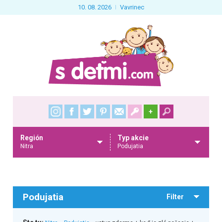
10. 08. 2026
Vavrinec
+
Región
Typ akcie
Nitra
Podujatia
Podujatia
Filter