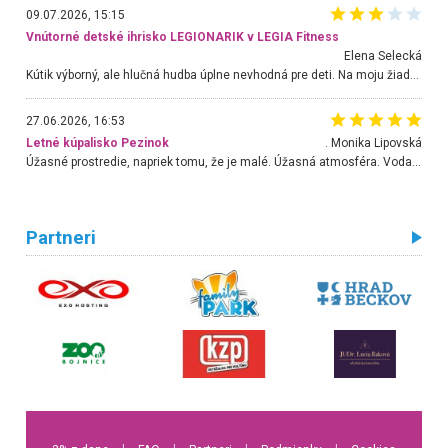
09.07.2026, 15:15
Vnútorné detské ihrisko LEGIONARIK v LEGIA Fitness
Elena Selecká
Kútik výborný, ale hlučná hudba úplne nevhodná pre deti. Na moju žiadosť o aspoň sušenie nereagovali.
27.06.2026, 16:53
Letné kúpalisko Pezinok
. Monika Lipovská
Úžasné prostredie, napriek tomu, že je malé. Úžasná atmosféra. Voda fantastická a nádherná. Ľudí je pomerne veľa, ale su mili a ohľaduplní. Je veľmi zaujímavé sledovať, ako dokážu spolu športovať cudzí ľudia a bez ohľadu na vek. Vládne tu pohoda. Vnuka neviem dostať z vody. Ďakujem za krásny deň . Urcite sa sem vrátim. Jediný problém je s parkovaním, ale aj ten sa mi podarilo vyriešiť. Monika Bratislava
Partneri