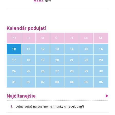
Mesto:
Nitra
Kalendár podujatí
PO
UT
ST
ŠT
PI
SO
NE
10
11
12
13
14
15
16
17
18
19
20
21
22
23
24
25
26
27
28
29
30
31
01
02
03
04
05
06
Najčítanejšie
1.
Letná súťaž na posilnenie imunity s neoglucan®