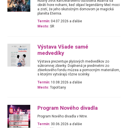
Nudný život kancelárskeho outsidera Adama sa
obráti hore nohami, keď objaví legendárny Meč moci
a zistí, že jeho skutočným domovom je magická
planéta Eternia.
Termín:
04.07.2026 a ďalšie
Mesto:
SR
Výstava Všade samé
medvedíky
Výstava prezentuje plyšových medvedíkov zo
súkromnej zbierky. Doplnená je predmetmi zo
zbierkového fondu múzea a pomocným materiálom,
s ktorými vytvárajú rôzne scénky.
Termín:
10.08.2026 a ďalšie
Mesto:
Topoľčany
Program Nového divadla
Program Nového divadla v Nitre.
Termín:
30.06.2026 a ďalšie