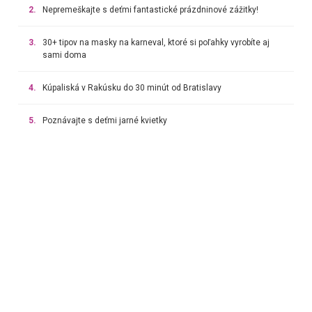
2.
Nepremeškajte s deťmi fantastické prázdninové zážitky!
3.
30+ tipov na masky na karneval, ktoré si poľahky vyrobíte aj
sami doma
4.
Kúpaliská v Rakúsku do 30 minút od Bratislavy
5.
Poznávajte s deťmi jarné kvietky