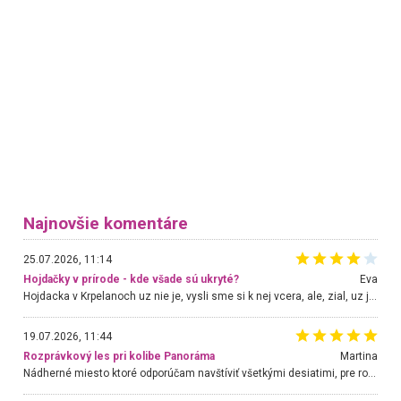
Najnovšie komentáre
25.07.2026, 11:14
Hojdačky v prírode - kde všade sú ukryté?
Eva
Hojdacka v Krpelanoch uz nie je, vysli sme si k nej vcera, ale, zial, uz je znicena. Ak sem planujete cestu len kvoli hojdacke, mozete si ju usetrit. Krasny vyhlad je tu vsak aj bez hojdacky :-)
19.07.2026, 11:44
Rozprávkový les pri kolibe Panoráma
Martina
Nádherné miesto ktoré odporúčam navštíviť všetkými desiatimi, pre rodiny s deťmi, dôchodcom... Proste a jednoducho ozaj rozprávkový les.. určite ešte prídeme. Odniesli sme si na pamiatku krásne tričká,