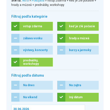
Ste tu:
Nitra
»
Podujatia
» vstup zdarma + keď je zlé počasie +
hrady a múzeá + prednášky, workshopy
Filtruj podľa kategórie
vstup zdarma
keď je zlé počasie
zábava vonku
hrady a múzeá
výstavy, koncerty
burzy a jarmoky
prednášky,
workshopy
Filtruj podľa dátumu
Na dnes
Na zajtra
Na víkend
Iný dátum