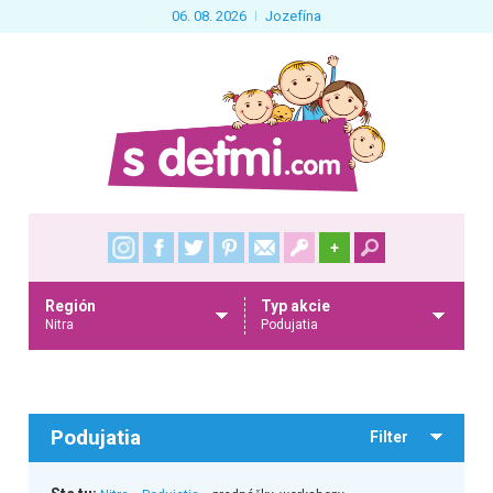
06. 08. 2026
Jozefína
+
Región
Typ akcie
Nitra
Podujatia
Podujatia
Filter