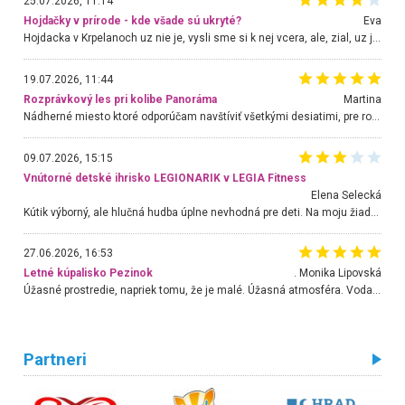
25.07.2026, 11:14
Hojdačky v prírode - kde všade sú ukryté?
Eva
Hojdacka v Krpelanoch uz nie je, vysli sme si k nej vcera, ale, zial, uz je znicena. Ak sem planujete cestu len kvoli hojdacke, mozete si ju usetrit. Krasny vyhlad je tu vsak aj bez hojdacky :-)
19.07.2026, 11:44
Rozprávkový les pri kolibe Panoráma
Martina
Nádherné miesto ktoré odporúčam navštíviť všetkými desiatimi, pre rodiny s deťmi, dôchodcom... Proste a jednoducho ozaj rozprávkový les.. určite ešte prídeme. Odniesli sme si na pamiatku krásne tričká,
09.07.2026, 15:15
Vnútorné detské ihrisko LEGIONARIK v LEGIA Fitness
Elena Selecká
Kútik výborný, ale hlučná hudba úplne nevhodná pre deti. Na moju žiadosť o aspoň sušenie nereagovali.
27.06.2026, 16:53
Letné kúpalisko Pezinok
. Monika Lipovská
Úžasné prostredie, napriek tomu, že je malé. Úžasná atmosféra. Voda fantastická a nádherná. Ľudí je pomerne veľa, ale su mili a ohľaduplní. Je veľmi zaujímavé sledovať, ako dokážu spolu športovať cudzí ľudia a bez ohľadu na vek. Vládne tu pohoda. Vnuka neviem dostať z vody. Ďakujem za krásny deň . Urcite sa sem vrátim. Jediný problém je s parkovaním, ale aj ten sa mi podarilo vyriešiť. Monika Bratislava
Partneri