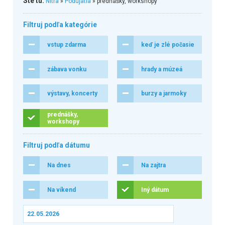
Ste tu:
Nitra
»
Podujatia
» prednášky, workshopy
Filtruj podľa kategórie
vstup zdarma
keď je zlé počasie
zábava vonku
hrady a múzeá
výstavy, koncerty
burzy a jarmoky
prednášky,
workshopy
Filtruj podľa dátumu
Na dnes
Na zajtra
Na víkend
Iný dátum