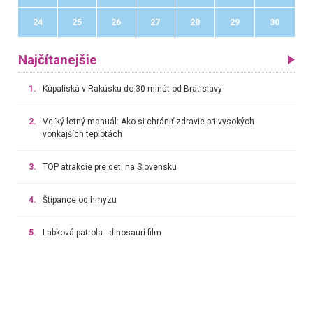
24
25
26
27
28
29
30
Najčítanejšie
1.
Kúpaliská v Rakúsku do 30 minút od Bratislavy
2.
Veľký letný manuál: Ako si chrániť zdravie pri vysokých
vonkajších teplotách
3.
TOP atrakcie pre deti na Slovensku
4.
Štípance od hmyzu
5.
Labková patrola - dinosaurí film