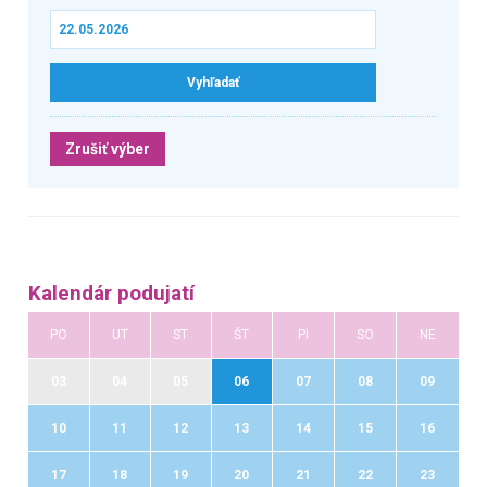
Zrušiť výber
Kalendár podujatí
PO
UT
ST
ŠT
PI
SO
NE
03
04
05
06
07
08
09
10
11
12
13
14
15
16
17
18
19
20
21
22
23