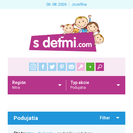
06. 08. 2026
Jozefína
+
Región
Typ akcie
Nitra
Podujatia
Podujatia
Filter