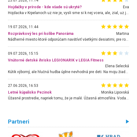
25.07.2026, 11:14
Hojdačky v prírode - kde všade sú ukryté?
Eva
Hojdacka v Krpelanoch uz nie je, vysli sme si k nej vcera, ale, zial, uz je znicena. Ak sem planujete cestu len kvoli hojdacke, mozete si ju usetrit. Krasny vyhlad je tu vsak aj bez hojdacky :-)
19.07.2026, 11:44
Rozprávkový les pri kolibe Panoráma
Martina
Nádherné miesto ktoré odporúčam navštíviť všetkými desiatimi, pre rodiny s deťmi, dôchodcom... Proste a jednoducho ozaj rozprávkový les.. určite ešte prídeme. Odniesli sme si na pamiatku krásne tričká,
09.07.2026, 15:15
Vnútorné detské ihrisko LEGIONARIK v LEGIA Fitness
Elena Selecká
Kútik výborný, ale hlučná hudba úplne nevhodná pre deti. Na moju žiadosť o aspoň sušenie nereagovali.
27.06.2026, 16:53
Letné kúpalisko Pezinok
. Monika Lipovská
Úžasné prostredie, napriek tomu, že je malé. Úžasná atmosféra. Voda fantastická a nádherná. Ľudí je pomerne veľa, ale su mili a ohľaduplní. Je veľmi zaujímavé sledovať, ako dokážu spolu športovať cudzí ľudia a bez ohľadu na vek. Vládne tu pohoda. Vnuka neviem dostať z vody. Ďakujem za krásny deň . Urcite sa sem vrátim. Jediný problém je s parkovaním, ale aj ten sa mi podarilo vyriešiť. Monika Bratislava
Partneri