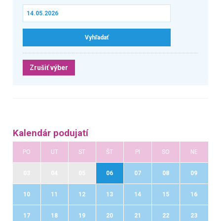
Zrušiť výber
Kalendár podujatí
PO
UT
ST
ŠT
PI
SO
NE
03
04
05
06
07
08
09
10
11
12
13
14
15
16
17
18
19
20
21
22
23