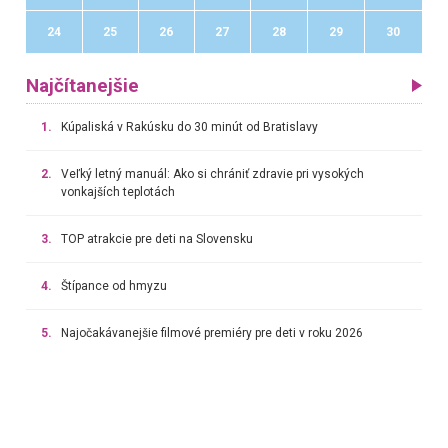
24
25
26
27
28
29
30
Najčítanejšie
1.
Kúpaliská v Rakúsku do 30 minút od Bratislavy
2.
Veľký letný manuál: Ako si chrániť zdravie pri vysokých
vonkajších teplotách
3.
TOP atrakcie pre deti na Slovensku
4.
Štípance od hmyzu
5.
Najočakávanejšie filmové premiéry pre deti v roku 2026