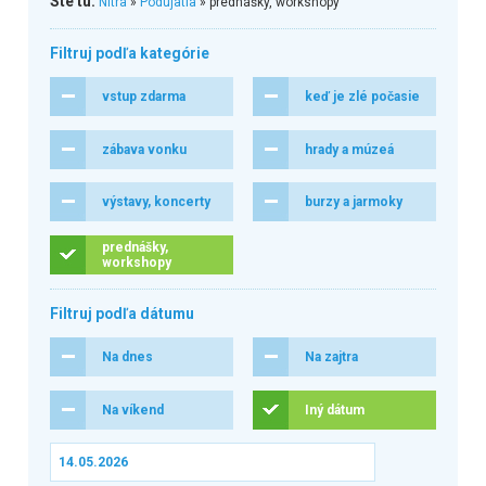
Ste tu:
Nitra
»
Podujatia
» prednášky, workshopy
Filtruj podľa kategórie
vstup zdarma
keď je zlé počasie
zábava vonku
hrady a múzeá
výstavy, koncerty
burzy a jarmoky
prednášky,
workshopy
Filtruj podľa dátumu
Na dnes
Na zajtra
Na víkend
Iný dátum