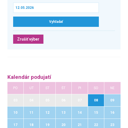
Zrušiť výber
Kalendár podujatí
PO
UT
ST
ŠT
PI
SO
NE
03
04
05
06
07
08
09
10
11
12
13
14
15
16
17
18
19
20
21
22
23