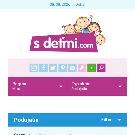
08. 08. 2026
Oskár
+
Región
Typ akcie
Nitra
Podujatia
Podujatia
Filter