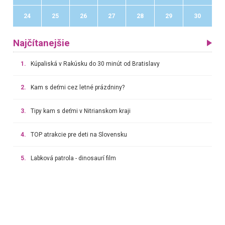
24
25
26
27
28
29
30
Najčítanejšie
1.
Kúpaliská v Rakúsku do 30 minút od Bratislavy
2.
Kam s deťmi cez letné prázdniny?
3.
Tipy kam s deťmi v Nitrianskom kraji
4.
TOP atrakcie pre deti na Slovensku
5.
Labková patrola - dinosaurí film