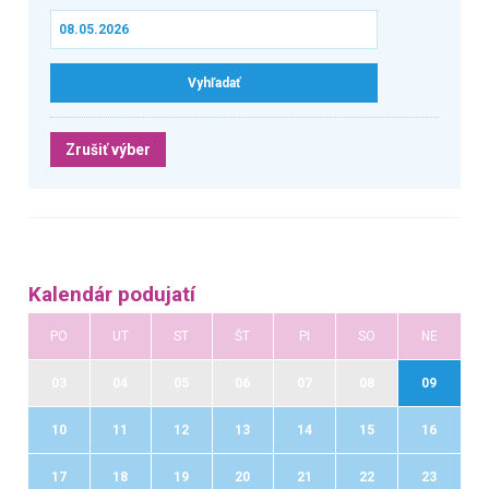
Zrušiť výber
Kalendár podujatí
PO
UT
ST
ŠT
PI
SO
NE
03
04
05
06
07
08
09
10
11
12
13
14
15
16
17
18
19
20
21
22
23