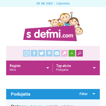
09. 08. 2026
Ľubomíra
+
Región
Typ akcie
Nitra
Podujatia
Podujatia
Filter