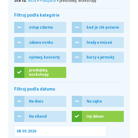
Ste tu:
Nitra
»
Podujatia
» prednášky, workshopy
Filtruj podľa kategórie
vstup zdarma
keď je zlé počasie
zábava vonku
hrady a múzeá
výstavy, koncerty
burzy a jarmoky
prednášky,
workshopy
Filtruj podľa dátumu
Na dnes
Na zajtra
Na víkend
Iný dátum