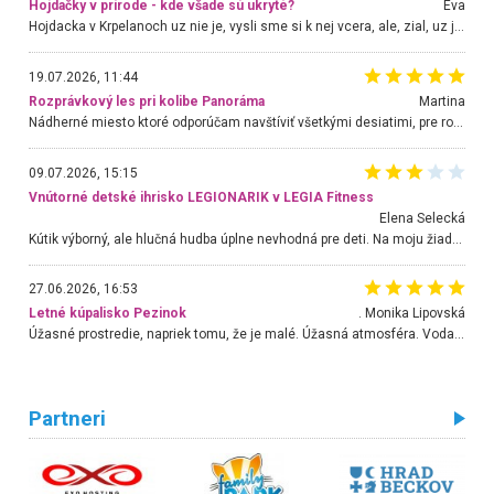
Hojdačky v prírode - kde všade sú ukryté?
Eva
Hojdacka v Krpelanoch uz nie je, vysli sme si k nej vcera, ale, zial, uz je znicena. Ak sem planujete cestu len kvoli hojdacke, mozete si ju usetrit. Krasny vyhlad je tu vsak aj bez hojdacky :-)
19.07.2026, 11:44
Rozprávkový les pri kolibe Panoráma
Martina
Nádherné miesto ktoré odporúčam navštíviť všetkými desiatimi, pre rodiny s deťmi, dôchodcom... Proste a jednoducho ozaj rozprávkový les.. určite ešte prídeme. Odniesli sme si na pamiatku krásne tričká,
09.07.2026, 15:15
Vnútorné detské ihrisko LEGIONARIK v LEGIA Fitness
Elena Selecká
Kútik výborný, ale hlučná hudba úplne nevhodná pre deti. Na moju žiadosť o aspoň sušenie nereagovali.
27.06.2026, 16:53
Letné kúpalisko Pezinok
. Monika Lipovská
Úžasné prostredie, napriek tomu, že je malé. Úžasná atmosféra. Voda fantastická a nádherná. Ľudí je pomerne veľa, ale su mili a ohľaduplní. Je veľmi zaujímavé sledovať, ako dokážu spolu športovať cudzí ľudia a bez ohľadu na vek. Vládne tu pohoda. Vnuka neviem dostať z vody. Ďakujem za krásny deň . Urcite sa sem vrátim. Jediný problém je s parkovaním, ale aj ten sa mi podarilo vyriešiť. Monika Bratislava
Partneri