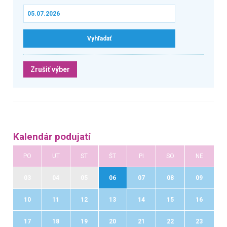
Zrušiť výber
Kalendár podujatí
PO
UT
ST
ŠT
PI
SO
NE
03
04
05
06
07
08
09
10
11
12
13
14
15
16
17
18
19
20
21
22
23