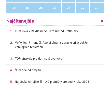
24
25
26
27
28
29
30
Najčítanejšie
1.
Kúpaliská v Rakúsku do 30 minút od Bratislavy
2.
Veľký letný manuál: Ako si chrániť zdravie pri vysokých
vonkajších teplotách
3.
TOP atrakcie pre deti na Slovensku
4.
Štípance od hmyzu
5.
Najočakávanejšie filmové premiéry pre deti v roku 2026