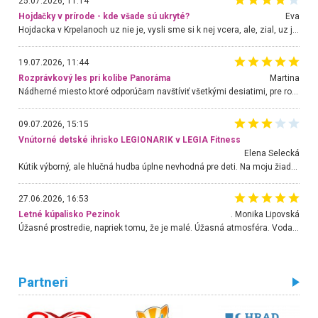
25.07.2026, 11:14
Hojdačky v prírode - kde všade sú ukryté?
Eva
Hojdacka v Krpelanoch uz nie je, vysli sme si k nej vcera, ale, zial, uz je znicena. Ak sem planujete cestu len kvoli hojdacke, mozete si ju usetrit. Krasny vyhlad je tu vsak aj bez hojdacky :-)
19.07.2026, 11:44
Rozprávkový les pri kolibe Panoráma
Martina
Nádherné miesto ktoré odporúčam navštíviť všetkými desiatimi, pre rodiny s deťmi, dôchodcom... Proste a jednoducho ozaj rozprávkový les.. určite ešte prídeme. Odniesli sme si na pamiatku krásne tričká,
09.07.2026, 15:15
Vnútorné detské ihrisko LEGIONARIK v LEGIA Fitness
Elena Selecká
Kútik výborný, ale hlučná hudba úplne nevhodná pre deti. Na moju žiadosť o aspoň sušenie nereagovali.
27.06.2026, 16:53
Letné kúpalisko Pezinok
. Monika Lipovská
Úžasné prostredie, napriek tomu, že je malé. Úžasná atmosféra. Voda fantastická a nádherná. Ľudí je pomerne veľa, ale su mili a ohľaduplní. Je veľmi zaujímavé sledovať, ako dokážu spolu športovať cudzí ľudia a bez ohľadu na vek. Vládne tu pohoda. Vnuka neviem dostať z vody. Ďakujem za krásny deň . Urcite sa sem vrátim. Jediný problém je s parkovaním, ale aj ten sa mi podarilo vyriešiť. Monika Bratislava
Partneri