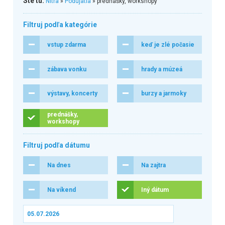
Ste tu:
Nitra
»
Podujatia
» prednášky, workshopy
Filtruj podľa kategórie
vstup zdarma
keď je zlé počasie
zábava vonku
hrady a múzeá
výstavy, koncerty
burzy a jarmoky
prednášky,
workshopy
Filtruj podľa dátumu
Na dnes
Na zajtra
Na víkend
Iný dátum