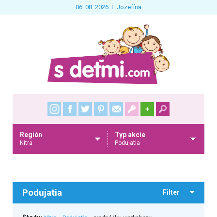
06. 08. 2026
Jozefína
+
Región
Typ akcie
Nitra
Podujatia
Podujatia
Filter