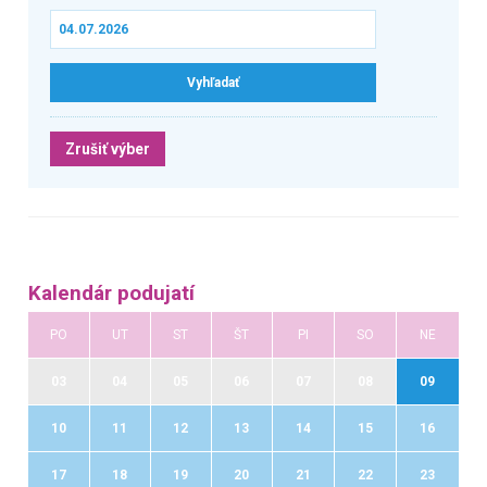
Zrušiť výber
Kalendár podujatí
PO
UT
ST
ŠT
PI
SO
NE
03
04
05
06
07
08
09
10
11
12
13
14
15
16
17
18
19
20
21
22
23