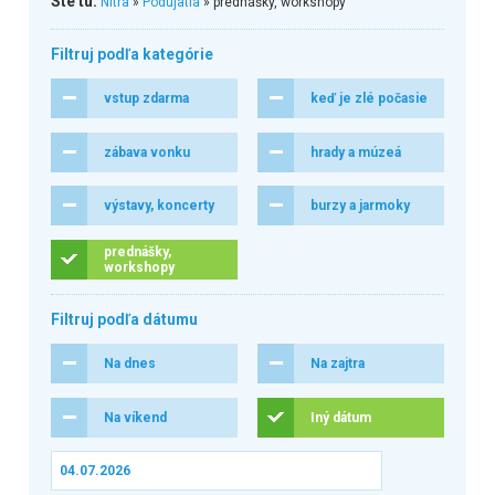
Ste tu:
Nitra
»
Podujatia
» prednášky, workshopy
Filtruj podľa kategórie
vstup zdarma
keď je zlé počasie
zábava vonku
hrady a múzeá
výstavy, koncerty
burzy a jarmoky
prednášky,
workshopy
Filtruj podľa dátumu
Na dnes
Na zajtra
Na víkend
Iný dátum