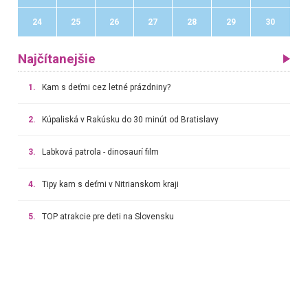
24
25
26
27
28
29
30
Najčítanejšie
1.
Kam s deťmi cez letné prázdniny?
2.
Kúpaliská v Rakúsku do 30 minút od Bratislavy
3.
Labková patrola - dinosaurí film
4.
Tipy kam s deťmi v Nitrianskom kraji
5.
TOP atrakcie pre deti na Slovensku