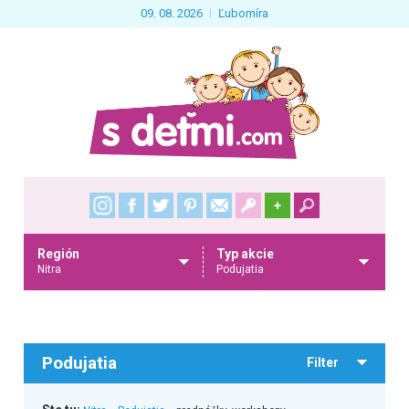
09. 08. 2026
Ľubomíra
+
Región
Typ akcie
Nitra
Podujatia
Podujatia
Filter