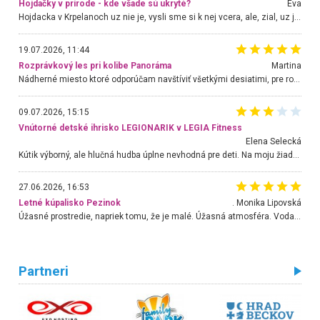
Hojdačky v prírode - kde všade sú ukryté?
Eva
Hojdacka v Krpelanoch uz nie je, vysli sme si k nej vcera, ale, zial, uz je znicena. Ak sem planujete cestu len kvoli hojdacke, mozete si ju usetrit. Krasny vyhlad je tu vsak aj bez hojdacky :-)
19.07.2026, 11:44
Rozprávkový les pri kolibe Panoráma
Martina
Nádherné miesto ktoré odporúčam navštíviť všetkými desiatimi, pre rodiny s deťmi, dôchodcom... Proste a jednoducho ozaj rozprávkový les.. určite ešte prídeme. Odniesli sme si na pamiatku krásne tričká,
09.07.2026, 15:15
Vnútorné detské ihrisko LEGIONARIK v LEGIA Fitness
Elena Selecká
Kútik výborný, ale hlučná hudba úplne nevhodná pre deti. Na moju žiadosť o aspoň sušenie nereagovali.
27.06.2026, 16:53
Letné kúpalisko Pezinok
. Monika Lipovská
Úžasné prostredie, napriek tomu, že je malé. Úžasná atmosféra. Voda fantastická a nádherná. Ľudí je pomerne veľa, ale su mili a ohľaduplní. Je veľmi zaujímavé sledovať, ako dokážu spolu športovať cudzí ľudia a bez ohľadu na vek. Vládne tu pohoda. Vnuka neviem dostať z vody. Ďakujem za krásny deň . Urcite sa sem vrátim. Jediný problém je s parkovaním, ale aj ten sa mi podarilo vyriešiť. Monika Bratislava
Partneri