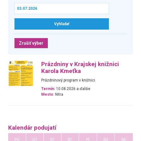
Zrušiť výber
Prázdniny v Krajskej knižnici
Karola Kmeťka
Prázdninový program v knižnici.
Termín:
10.08.2026 a ďalšie
Mesto:
Nitra
Kalendár podujatí
PO
UT
ST
ŠT
PI
SO
NE