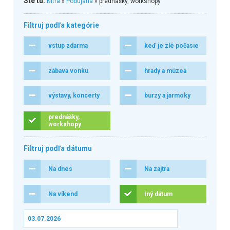
Ste tu:
Nitra
»
Podujatia
» prednášky, workshopy
Filtruj podľa kategórie
vstup zdarma
keď je zlé počasie
zábava vonku
hrady a múzeá
výstavy, koncerty
burzy a jarmoky
prednášky,
workshopy
Filtruj podľa dátumu
Na dnes
Na zajtra
Na víkend
Iný dátum