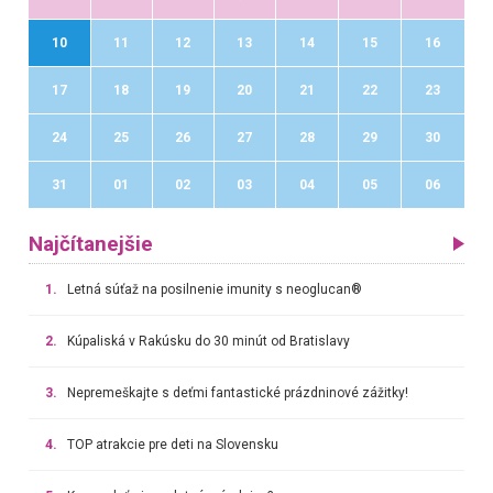
10
11
12
13
14
15
16
17
18
19
20
21
22
23
24
25
26
27
28
29
30
31
01
02
03
04
05
06
Najčítanejšie
1.
Letná súťaž na posilnenie imunity s neoglucan®
2.
Kúpaliská v Rakúsku do 30 minút od Bratislavy
3.
Nepremeškajte s deťmi fantastické prázdninové zážitky!
4.
TOP atrakcie pre deti na Slovensku