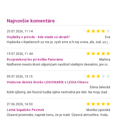
Najnovšie komentáre
25.07.2026, 11:14
Hojdačky v prírode - kde všade sú ukryté?
Eva
Hojdacka v Krpelanoch uz nie je, vysli sme si k nej vcera, ale, zial, uz je znicena. Ak sem planujete cestu len kvoli hojdacke, mozete si ju usetrit. Krasny vyhlad je tu vsak aj bez hojdacky :-)
19.07.2026, 11:44
Rozprávkový les pri kolibe Panoráma
Martina
Nádherné miesto ktoré odporúčam navštíviť všetkými desiatimi, pre rodiny s deťmi, dôchodcom... Proste a jednoducho ozaj rozprávkový les.. určite ešte prídeme. Odniesli sme si na pamiatku krásne tričká,
09.07.2026, 15:15
Vnútorné detské ihrisko LEGIONARIK v LEGIA Fitness
Elena Selecká
Kútik výborný, ale hlučná hudba úplne nevhodná pre deti. Na moju žiadosť o aspoň sušenie nereagovali.
27.06.2026, 16:53
Letné kúpalisko Pezinok
. Monika Lipovská
Úžasné prostredie, napriek tomu, že je malé. Úžasná atmosféra. Voda fantastická a nádherná. Ľudí je pomerne veľa, ale su mili a ohľaduplní. Je veľmi zaujímavé sledovať, ako dokážu spolu športovať cudzí ľudia a bez ohľadu na vek. Vládne tu pohoda. Vnuka neviem dostať z vody. Ďakujem za krásny deň . Urcite sa sem vrátim. Jediný problém je s parkovaním, ale aj ten sa mi podarilo vyriešiť. Monika Bratislava