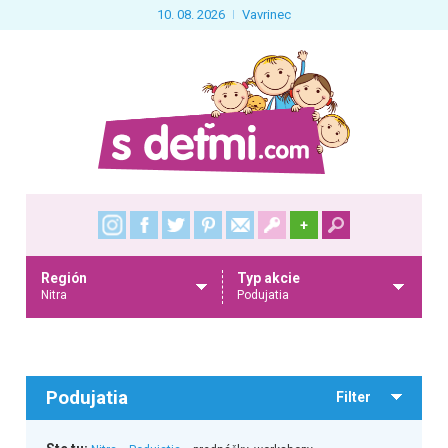
10. 08. 2026
Vavrinec
+
Región
Typ akcie
Nitra
Podujatia
Podujatia
Filter