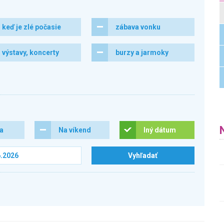
keď je zlé počasie
zábava vonku
výstavy, koncerty
burzy a jarmoky
ra
Na víkend
Iný dátum