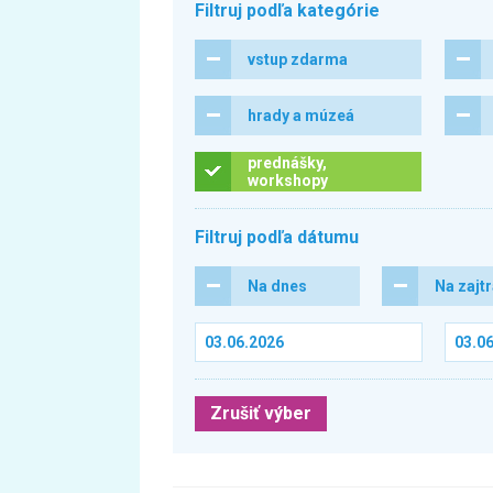
Filtruj podľa kategórie
vstup zdarma
hrady a múzeá
prednášky,
workshopy
Filtruj podľa dátumu
Na dnes
Na zajt
Zrušiť výber