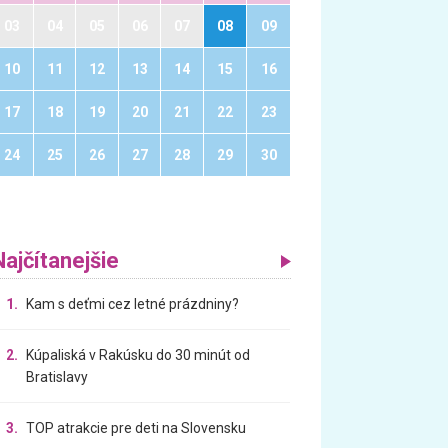
03
04
05
06
07
08
09
10
11
12
13
14
15
16
17
18
19
20
21
22
23
24
25
26
27
28
29
30
Najčítanejšie
1.
Kam s deťmi cez letné prázdniny?
2.
Kúpaliská v Rakúsku do 30 minút od
Bratislavy
3.
TOP atrakcie pre deti na Slovensku