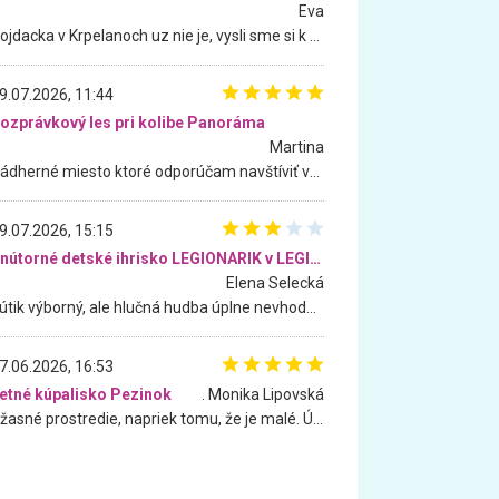
Eva
Hojdacka v Krpelanoch uz nie je, vysli sme si k nej vcera, ale, zial, uz je znicena. Ak sem planujete cestu len kvoli hojdacke, mozete si ju usetrit. Krasny vyhlad je tu vsak aj bez hojdacky :-)
9.07.2026, 11:44
ozprávkový les pri kolibe Panoráma
Martina
Nádherné miesto ktoré odporúčam navštíviť všetkými desiatimi, pre rodiny s deťmi, dôchodcom... Proste a jednoducho ozaj rozprávkový les.. určite ešte prídeme. Odniesli sme si na pamiatku krásne tričká,
9.07.2026, 15:15
Vnútorné detské ihrisko LEGIONARIK v LEGIA Fitness
Elena Selecká
Kútik výborný, ale hlučná hudba úplne nevhodná pre deti. Na moju žiadosť o aspoň sušenie nereagovali.
7.06.2026, 16:53
etné kúpalisko Pezinok
. Monika Lipovská
Úžasné prostredie, napriek tomu, že je malé. Úžasná atmosféra. Voda fantastická a nádherná. Ľudí je pomerne veľa, ale su mili a ohľaduplní. Je veľmi zaujímavé sledovať, ako dokážu spolu športovať cudzí ľudia a bez ohľadu na vek. Vládne tu pohoda. Vnuka neviem dostať z vody. Ďakujem za krásny deň . Urcite sa sem vrátim. Jediný problém je s parkovaním, ale aj ten sa mi podarilo vyriešiť. Monika Bratislava