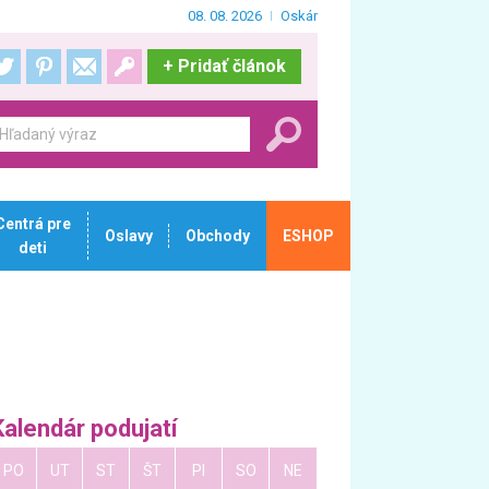
08. 08. 2026
Oskár
+
Pridať článok
Centrá pre
Oslavy
Obchody
ESHOP
deti
Kalendár podujatí
PO
UT
ST
ŠT
PI
SO
NE