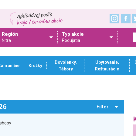
Región
Typ akcie
Nitra
Podujatia
Dovolenky,
Ubytovanie,
Zahraničie
Krúžky
Tábory
Reštaurácie
026
Filter
kshopy