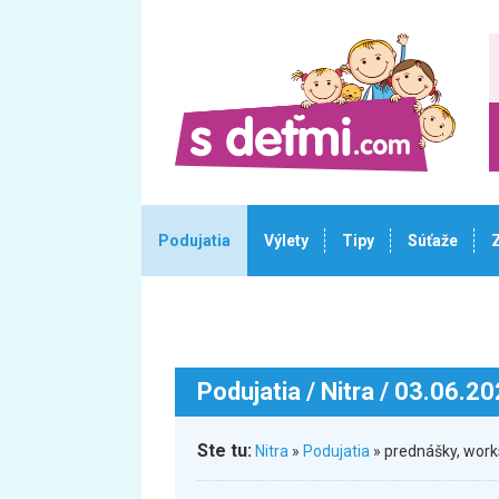
Podujatia
Výlety
Tipy
Súťaže
Podujatia
/ Nitra / 03.06.2
Ste tu:
Nitra
»
Podujatia
» prednášky, wor