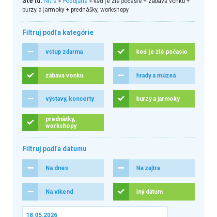
Ste tu:
Nitra
»
Podujatia
» keď je zlé počasie + zábava vonku +
burzy a jarmoky + prednášky, workshopy
Filtruj podľa kategórie
vstup zdarma
keď je zlé počasie
zábava vonku
hrady a múzeá
výstavy, koncerty
burzy a jarmoky
prednášky,
workshopy
Filtruj podľa dátumu
Na dnes
Na zajtra
Na víkend
Iný dátum