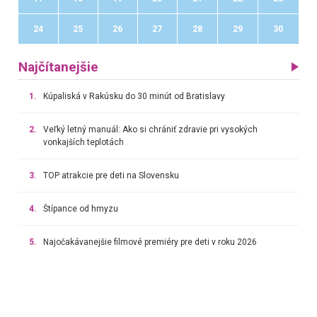
24
25
26
27
28
29
30
Najčítanejšie
1.
Kúpaliská v Rakúsku do 30 minút od Bratislavy
2.
Veľký letný manuál: Ako si chrániť zdravie pri vysokých
vonkajších teplotách
3.
TOP atrakcie pre deti na Slovensku
4.
Štípance od hmyzu
5.
Najočakávanejšie filmové premiéry pre deti v roku 2026