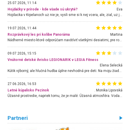
25.07.2026, 11:14
Hojdačky v prírode - kde všade sú ukryté?
Eva
Hojdacka v Krpelanoch uz nie je, vysli sme si k nej vcera, ale, zial, uz je znicena. Ak sem planujete cestu len kvoli hojdacke, mozete si ju usetrit. Krasny vyhlad je tu vsak aj bez hojdacky :-)
19.07.2026, 11:44
Rozprávkový les pri kolibe Panoráma
Martina
Nádherné miesto ktoré odporúčam navštíviť všetkými desiatimi, pre rodiny s deťmi, dôchodcom... Proste a jednoducho ozaj rozprávkový les.. určite ešte prídeme. Odniesli sme si na pamiatku krásne tričká,
09.07.2026, 15:15
Vnútorné detské ihrisko LEGIONARIK v LEGIA Fitness
Elena Selecká
Kútik výborný, ale hlučná hudba úplne nevhodná pre deti. Na moju žiadosť o aspoň sušenie nereagovali.
27.06.2026, 16:53
Letné kúpalisko Pezinok
. Monika Lipovská
Úžasné prostredie, napriek tomu, že je malé. Úžasná atmosféra. Voda fantastická a nádherná. Ľudí je pomerne veľa, ale su mili a ohľaduplní. Je veľmi zaujímavé sledovať, ako dokážu spolu športovať cudzí ľudia a bez ohľadu na vek. Vládne tu pohoda. Vnuka neviem dostať z vody. Ďakujem za krásny deň . Urcite sa sem vrátim. Jediný problém je s parkovaním, ale aj ten sa mi podarilo vyriešiť. Monika Bratislava
Partneri