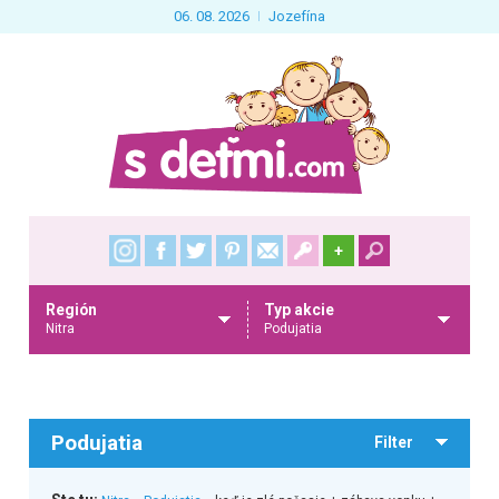
06. 08. 2026
Jozefína
+
Región
Typ akcie
Nitra
Podujatia
Podujatia
Filter