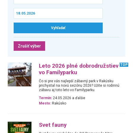
Zrušiť výber
Leto 2026 plné dobrodružstiev
TOP
vo Familyparku
Čo si pre vás najlepší zábavný park v Rakúsku
prichystal na novú sezónu 2026? Užite si rodinnú
zábavu aj toto leto vo Familyparku.
Termín:
24.05.2026 a ďalšie
Mesto:
Rakúsko
Svet fauny