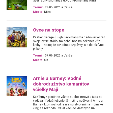
Svet fauny prichádza do OC Promenada Nitra.
Termín:
24.05.2026 a ďalšie
Mesto:
Nitra
Ovce na stope
Pastier George (Hugh Jackman) má nadovšetko rád
svoje ovčie stádo. Na dobrú noc im dokonca číta
knihy – no nejde o žiadne rozprávky, ale detektívne
príbehy.
Termín:
07.06.2026 a ďalšie
Mesto:
SR
Arnie a Barney: Vodné
dobrodružstvo kamarátov
včielky Maji
Keď hmyz postihne vážne sucho, mravčia čata sa
vydáva hľadať riešenie. Smiešne nešikovní Arnie a
Barney, ktorí rozhodne nie sú stvorení na hrdinské
činy, sa rozhodnú vziať veci do vlastných rúk.