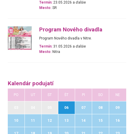
Termín:
23.05.2026 a ďalšie
Mesto:
SR
Program Nového divadla
Program Nového divadla v Nitre.
Termín:
31.05.2026 a ďalšie
Mesto:
Nitra
Kalendár podujatí
PO
UT
ST
ŠT
PI
SO
NE
03
04
05
06
07
08
09
10
11
12
13
14
15
16
17
18
19
20
21
22
23