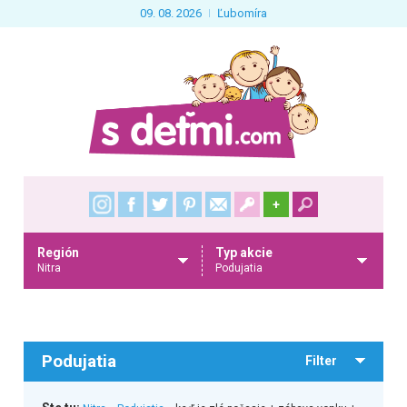
09. 08. 2026
Ľubomíra
+
Región
Typ akcie
Nitra
Podujatia
Podujatia
Filter