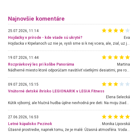
Najnovšie komentáre
25.07.2026, 11:14
Hojdačky v prírode - kde všade sú ukryté?
Eva
Hojdacka v Krpelanoch uz nie je, vysli sme si k nej vcera, ale, zial, uz je znicena. Ak sem planujete cestu len kvoli hojdacke, mozete si ju usetrit. Krasny vyhlad je tu vsak aj bez hojdacky :-)
19.07.2026, 11:44
Rozprávkový les pri kolibe Panoráma
Martina
Nádherné miesto ktoré odporúčam navštíviť všetkými desiatimi, pre rodiny s deťmi, dôchodcom... Proste a jednoducho ozaj rozprávkový les.. určite ešte prídeme. Odniesli sme si na pamiatku krásne tričká,
09.07.2026, 15:15
Vnútorné detské ihrisko LEGIONARIK v LEGIA Fitness
Elena Selecká
Kútik výborný, ale hlučná hudba úplne nevhodná pre deti. Na moju žiadosť o aspoň sušenie nereagovali.
27.06.2026, 16:53
Letné kúpalisko Pezinok
. Monika Lipovská
Úžasné prostredie, napriek tomu, že je malé. Úžasná atmosféra. Voda fantastická a nádherná. Ľudí je pomerne veľa, ale su mili a ohľaduplní. Je veľmi zaujímavé sledovať, ako dokážu spolu športovať cudzí ľudia a bez ohľadu na vek. Vládne tu pohoda. Vnuka neviem dostať z vody. Ďakujem za krásny deň . Urcite sa sem vrátim. Jediný problém je s parkovaním, ale aj ten sa mi podarilo vyriešiť. Monika Bratislava