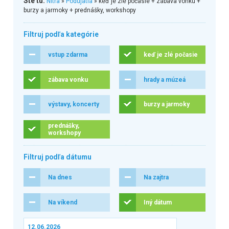
Ste tu:
Nitra
»
Podujatia
» keď je zlé počasie + zábava vonku +
burzy a jarmoky + prednášky, workshopy
Filtruj podľa kategórie
vstup zdarma
keď je zlé počasie
zábava vonku
hrady a múzeá
výstavy, koncerty
burzy a jarmoky
prednášky,
workshopy
Filtruj podľa dátumu
Na dnes
Na zajtra
Na víkend
Iný dátum