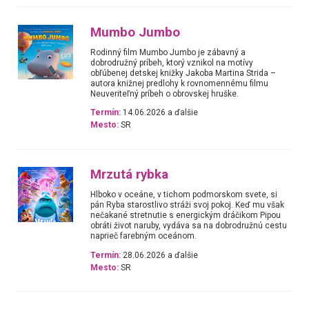
Mumbo Jumbo
Rodinný film Mumbo Jumbo je zábavný a
dobrodružný príbeh, ktorý vznikol na motívy
obľúbenej detskej knižky Jakoba Martina Strida –
autora knižnej predlohy k rovnomennému filmu
Neuveriteľný príbeh o obrovskej hruške.
Termín:
14.06.2026 a ďalšie
Mesto:
SR
Mrzutá rybka
Hlboko v oceáne, v tichom podmorskom svete, si
pán Ryba starostlivo stráži svoj pokoj. Keď mu však
nečakané stretnutie s energickým dráčikom Pipou
obráti život naruby, vydáva sa na dobrodružnú cestu
naprieč farebným oceánom.
Termín:
28.06.2026 a ďalšie
Mesto:
SR