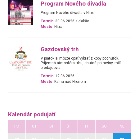
Program Nového divadla
Program Nového divadla v Nitre.
Termín:
30.06.2026 a ďalšie
Mesto:
Nitra
Gazdovský trh
V piatok si môžte opäť vybrať z kopy pochúťok.
Príjemná atmosféra trhu, chutné potraviny, milí
predajcovia...
Termín:
12.06.2026
Mesto:
Kalná nad Hronom
Kalendár podujatí
PO
UT
ST
ŠT
PI
SO
NE