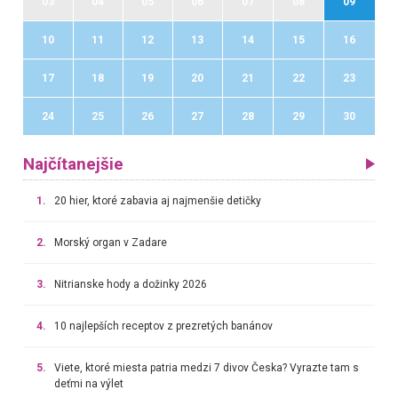
03
04
05
06
07
08
09
10
11
12
13
14
15
16
17
18
19
20
21
22
23
24
25
26
27
28
29
30
Najčítanejšie
1.
20 hier, ktoré zabavia aj najmenšie detičky
2.
Morský organ v Zadare
3.
Nitrianske hody a dožinky 2026
4.
10 najlepších receptov z prezretých banánov
5.
Viete, ktoré miesta patria medzi 7 divov Česka? Vyrazte tam s
deťmi na výlet