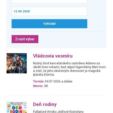
Zrušiť výber
Vládcovia vesmíru
Nudný život kancelárskeho outsidera Adama sa
obráti hore nohami, keď objaví legendárny Meč moci
a zistí, že jeho skutočným domovom je magická
planéta Eternia.
Termín:
04.07.2026 a ďalšie
Mesto:
SR
Deň rodiny
Futbalové ihrisko Jedľové Kostoľany.