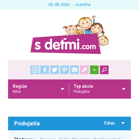
06. 08. 2026
Jozefína
+
Región
Typ akcie
Nitra
Podujatia
Podujatia
Filter