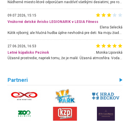
Nádherné miesto ktoré odporúčam navštíviť všetkými desiatimi, pre rodiny s deťmi, dôchodcom... Proste a jednoducho ozaj rozprávkový les.. určite ešte prídeme. Odniesli sme si na pamiatku krásne tričká,
09.07.2026, 15:15
Vnútorné detské ihrisko LEGIONARIK v LEGIA Fitness
Elena Selecká
Kútik výborný, ale hlučná hudba úplne nevhodná pre deti. Na moju žiadosť o aspoň sušenie nereagovali.
27.06.2026, 16:53
Letné kúpalisko Pezinok
. Monika Lipovská
Úžasné prostredie, napriek tomu, že je malé. Úžasná atmosféra. Voda fantastická a nádherná. Ľudí je pomerne veľa, ale su mili a ohľaduplní. Je veľmi zaujímavé sledovať, ako dokážu spolu športovať cudzí ľudia a bez ohľadu na vek. Vládne tu pohoda. Vnuka neviem dostať z vody. Ďakujem za krásny deň . Urcite sa sem vrátim. Jediný problém je s parkovaním, ale aj ten sa mi podarilo vyriešiť. Monika Bratislava
Partneri