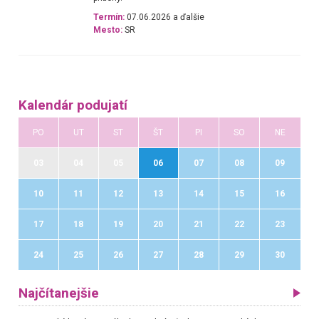
Termín:
07.06.2026 a ďalšie
Mesto:
SR
Kalendár podujatí
PO
UT
ST
ŠT
PI
SO
NE
03
04
05
06
07
08
09
10
11
12
13
14
15
16
17
18
19
20
21
22
23
24
25
26
27
28
29
30
Najčítanejšie