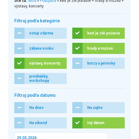
Ste tu:
Nitra
»
Podujatia
» keď je zlé počasie + hrady a múzeá +
výstavy, koncerty
Filtruj podľa kategórie
vstup zdarma
keď je zlé počasie
zábava vonku
hrady a múzeá
výstavy, koncerty
burzy a jarmoky
prednášky,
workshopy
Filtruj podľa dátumu
Na dnes
Na zajtra
Na víkend
Iný dátum