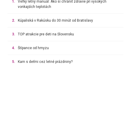
1.
Veľký letný manuál: Ako si chrániť zdravie pri vysokých
vonkajších teplotách
2.
Kúpaliská v Rakúsku do 30 minút od Bratislavy
3.
TOP atrakcie pre deti na Slovensku
4.
Štípance od hmyzu
5.
Kam s deťmi cez letné prázdniny?