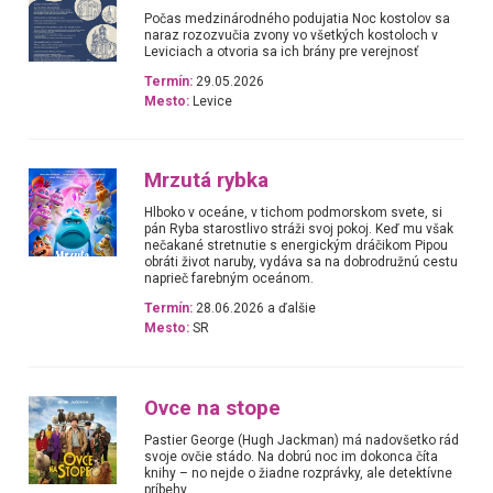
Počas medzinárodného podujatia Noc kostolov sa
naraz rozozvučia zvony vo všetkých kostoloch v
Leviciach a otvoria sa ich brány pre verejnosť
Termín:
29.05.2026
Mesto:
Levice
Mrzutá rybka
Hlboko v oceáne, v tichom podmorskom svete, si
pán Ryba starostlivo stráži svoj pokoj. Keď mu však
nečakané stretnutie s energickým dráčikom Pipou
obráti život naruby, vydáva sa na dobrodružnú cestu
naprieč farebným oceánom.
Termín:
28.06.2026 a ďalšie
Mesto:
SR
Ovce na stope
Pastier George (Hugh Jackman) má nadovšetko rád
svoje ovčie stádo. Na dobrú noc im dokonca číta
knihy – no nejde o žiadne rozprávky, ale detektívne
príbehy.