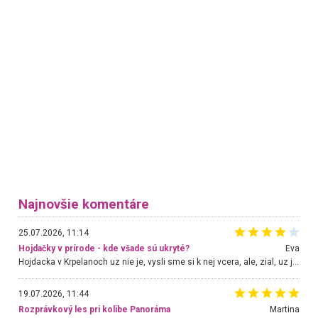
Najnovšie komentáre
25.07.2026, 11:14
Hojdačky v prírode - kde všade sú ukryté?
Eva
Hojdacka v Krpelanoch uz nie je, vysli sme si k nej vcera, ale, zial, uz je znicena. Ak sem planujete cestu len kvoli hojdacke, mozete si ju usetrit. Krasny vyhlad je tu vsak aj bez hojdacky :-)
19.07.2026, 11:44
Rozprávkový les pri kolibe Panoráma
Martina