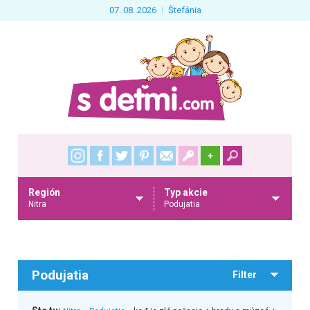
07. 08. 2026
Štefánia
+
Región
Typ akcie
Nitra
Podujatia
Podujatia
Filter