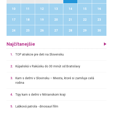
10
11
12
13
14
15
16
17
18
19
20
21
22
23
24
25
26
27
28
29
30
Najčítanejšie
1.
TOP atrakcie pre deti na Slovensku
2.
Kúpaliská v Rakúsku do 30 minút od Bratislavy
3.
Kam s deťmi v Slovinsku – Miesta, ktoré si zamiluje celá
rodina
4.
Tipy kam s deťmi v Nitrianskom kraji
5.
Labková patrola - dinosaurí film