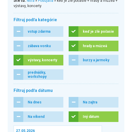
Ste tu:
Nitra
»
Podujatia
» keď je zlé počasie + hrady a múzeá +
výstavy, koncerty
Filtruj podľa kategórie
vstup zdarma
keď je zlé počasie
zábava vonku
hrady a múzeá
výstavy, koncerty
burzy a jarmoky
prednášky,
workshopy
Filtruj podľa dátumu
Na dnes
Na zajtra
Na víkend
Iný dátum