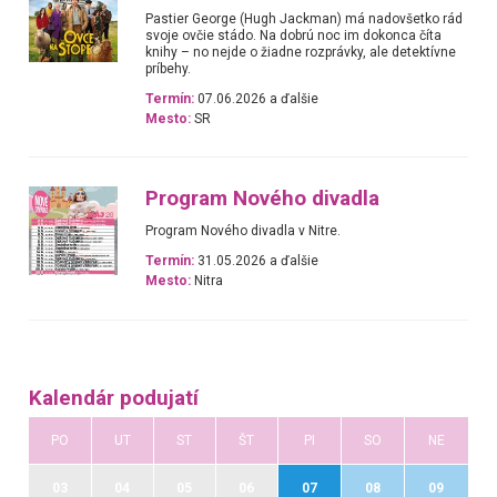
Pastier George (Hugh Jackman) má nadovšetko rád
svoje ovčie stádo. Na dobrú noc im dokonca číta
knihy – no nejde o žiadne rozprávky, ale detektívne
príbehy.
Termín:
07.06.2026 a ďalšie
Mesto:
SR
Program Nového divadla
Program Nového divadla v Nitre.
Termín:
31.05.2026 a ďalšie
Mesto:
Nitra
Kalendár podujatí
PO
UT
ST
ŠT
PI
SO
NE
03
04
05
06
07
08
09