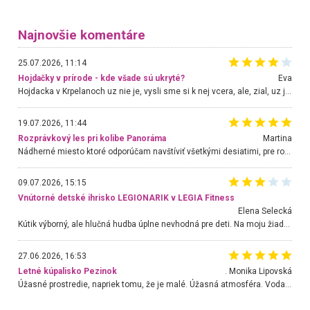
Najnovšie komentáre
25.07.2026, 11:14
Hojdačky v prírode - kde všade sú ukryté?
Eva
Hojdacka v Krpelanoch uz nie je, vysli sme si k nej vcera, ale, zial, uz je znicena. Ak sem planujete cestu len kvoli hojdacke, mozete si ju usetrit. Krasny vyhlad je tu vsak aj bez hojdacky :-)
19.07.2026, 11:44
Rozprávkový les pri kolibe Panoráma
Martina
Nádherné miesto ktoré odporúčam navštíviť všetkými desiatimi, pre rodiny s deťmi, dôchodcom... Proste a jednoducho ozaj rozprávkový les.. určite ešte prídeme. Odniesli sme si na pamiatku krásne tričká,
09.07.2026, 15:15
Vnútorné detské ihrisko LEGIONARIK v LEGIA Fitness
Elena Selecká
Kútik výborný, ale hlučná hudba úplne nevhodná pre deti. Na moju žiadosť o aspoň sušenie nereagovali.
27.06.2026, 16:53
Letné kúpalisko Pezinok
. Monika Lipovská
Úžasné prostredie, napriek tomu, že je malé. Úžasná atmosféra. Voda fantastická a nádherná. Ľudí je pomerne veľa, ale su mili a ohľaduplní. Je veľmi zaujímavé sledovať, ako dokážu spolu športovať cudzí ľudia a bez ohľadu na vek. Vládne tu pohoda. Vnuka neviem dostať z vody. Ďakujem za krásny deň . Urcite sa sem vrátim. Jediný problém je s parkovaním, ale aj ten sa mi podarilo vyriešiť. Monika Bratislava