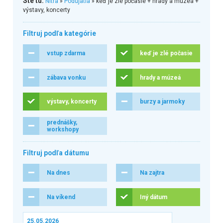
Ste tu:
Nitra
»
Podujatia
» keď je zlé počasie + hrady a múzeá +
výstavy, koncerty
Filtruj podľa kategórie
vstup zdarma
keď je zlé počasie
zábava vonku
hrady a múzeá
výstavy, koncerty
burzy a jarmoky
prednášky,
workshopy
Filtruj podľa dátumu
Na dnes
Na zajtra
Na víkend
Iný dátum