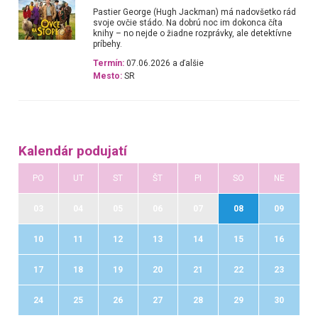
Pastier George (Hugh Jackman) má nadovšetko rád
svoje ovčie stádo. Na dobrú noc im dokonca číta
knihy – no nejde o žiadne rozprávky, ale detektívne
príbehy.
Termín:
07.06.2026 a ďalšie
Mesto:
SR
Kalendár podujatí
PO
UT
ST
ŠT
PI
SO
NE
03
04
05
06
07
08
09
10
11
12
13
14
15
16
17
18
19
20
21
22
23
24
25
26
27
28
29
30