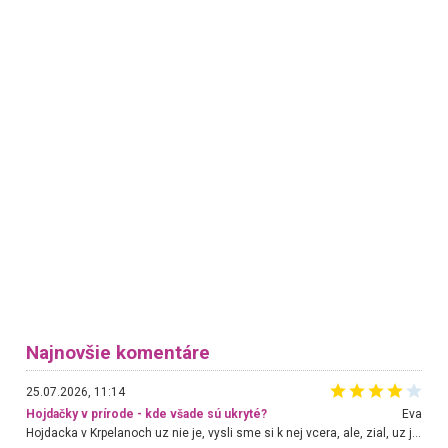
Najnovšie komentáre
25.07.2026, 11:14
Hojdačky v prírode - kde všade sú ukryté?
Eva
Hojdacka v Krpelanoch uz nie je, vysli sme si k nej vcera, ale, zial, uz je znicena. Ak sem planujete cestu len kvoli hojdacke, mozete si ju usetrit. Krasny vyhlad je tu vsak aj bez hojdacky :-)