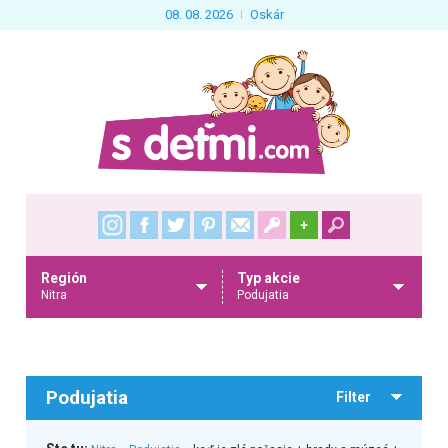
08. 08. 2026
Oskár
+
Región
Typ akcie
Nitra
Podujatia
Podujatia
Filter