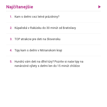
Najčítanejšie
1.
Kam s deťmi cez letné prázdniny?
2.
Kúpaliská v Rakúsku do 30 minút od Bratislavy
3.
TOP atrakcie pre deti na Slovensku
4.
Tipy kam s deťmi v Nitrianskom kraji
5.
Hundrú vám deti na dlhé túry? Pozrite si naše tipy na
nenáročné výlety s deťmi len do 15 minút chôdze