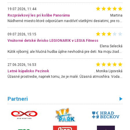
19.07.2026, 11:44
Rozprávkový les pri kolibe Panoráma
Martina
Nádherné miesto ktoré odporúčam navštíviť všetkými desiatimi, pre rodiny s deťmi, dôchodcom... Proste a jednoducho ozaj rozprávkový les.. určite ešte prídeme. Odniesli sme si na pamiatku krásne tričká,
09.07.2026, 15:15
Vnútorné detské ihrisko LEGIONARIK v LEGIA Fitness
Elena Selecká
Kútik výborný, ale hlučná hudba úplne nevhodná pre deti. Na moju žiadosť o aspoň sušenie nereagovali.
27.06.2026, 16:53
Letné kúpalisko Pezinok
. Monika Lipovská
Úžasné prostredie, napriek tomu, že je malé. Úžasná atmosféra. Voda fantastická a nádherná. Ľudí je pomerne veľa, ale su mili a ohľaduplní. Je veľmi zaujímavé sledovať, ako dokážu spolu športovať cudzí ľudia a bez ohľadu na vek. Vládne tu pohoda. Vnuka neviem dostať z vody. Ďakujem za krásny deň . Urcite sa sem vrátim. Jediný problém je s parkovaním, ale aj ten sa mi podarilo vyriešiť. Monika Bratislava
Partneri