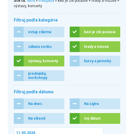
Ste tu:
Nitra
»
Podujatia
» keď je zlé počasie + hrady a múzeá +
výstavy, koncerty
Filtruj podľa kategórie
vstup zdarma
keď je zlé počasie
zábava vonku
hrady a múzeá
výstavy, koncerty
burzy a jarmoky
prednášky,
workshopy
Filtruj podľa dátumu
Na dnes
Na zajtra
Na víkend
Iný dátum