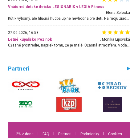
09.07.2026, 15:15
Vnútorné detské ihrisko LEGIONARIK v LEGIA Fitness
Elena Selecká
Kútik výborný, ale hlučná hudba úplne nevhodná pre deti. Na moju žiadosť o aspoň sušenie nereagovali.
27.06.2026, 16:53
Letné kúpalisko Pezinok
. Monika Lipovská
Úžasné prostredie, napriek tomu, že je malé. Úžasná atmosféra. Voda fantastická a nádherná. Ľudí je pomerne veľa, ale su mili a ohľaduplní. Je veľmi zaujímavé sledovať, ako dokážu spolu športovať cudzí ľudia a bez ohľadu na vek. Vládne tu pohoda. Vnuka neviem dostať z vody. Ďakujem za krásny deň . Urcite sa sem vrátim. Jediný problém je s parkovaním, ale aj ten sa mi podarilo vyriešiť. Monika Bratislava
Partneri
2% z dane
l
FAQ
l
Partneri
l
Podmienky
l
Cookies