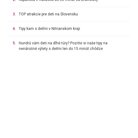
3.
TOP atrakcie pre deti na Slovensku
4.
Tipy kam s deťmi v Nitrianskom kraji
5.
Hundrú vám deti na dlhé túry? Pozrite si naše tipy na
nenáročné výlety s deťmi len do 15 minút chôdze