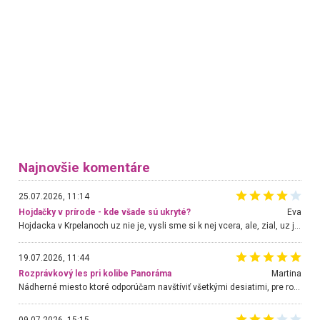
Najnovšie komentáre
25.07.2026, 11:14
Hojdačky v prírode - kde všade sú ukryté?
Eva
Hojdacka v Krpelanoch uz nie je, vysli sme si k nej vcera, ale, zial, uz je znicena. Ak sem planujete cestu len kvoli hojdacke, mozete si ju usetrit. Krasny vyhlad je tu vsak aj bez hojdacky :-)
19.07.2026, 11:44
Rozprávkový les pri kolibe Panoráma
Martina
Nádherné miesto ktoré odporúčam navštíviť všetkými desiatimi, pre rodiny s deťmi, dôchodcom... Proste a jednoducho ozaj rozprávkový les.. určite ešte prídeme. Odniesli sme si na pamiatku krásne tričká,