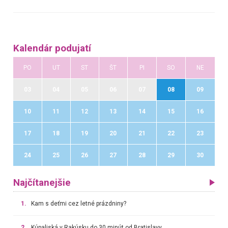
Kalendár podujatí
PO
UT
ST
ŠT
PI
SO
NE
03
04
05
06
07
08
09
10
11
12
13
14
15
16
17
18
19
20
21
22
23
24
25
26
27
28
29
30
Najčítanejšie
1.
Kam s deťmi cez letné prázdniny?
2.
Kúpaliská v Rakúsku do 30 minút od Bratislavy