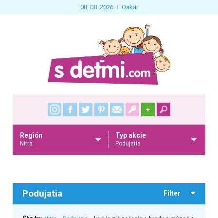
08. 08. 2026
Oskár
+
Región
Typ akcie
Nitra
Podujatia
Podujatia
Filter