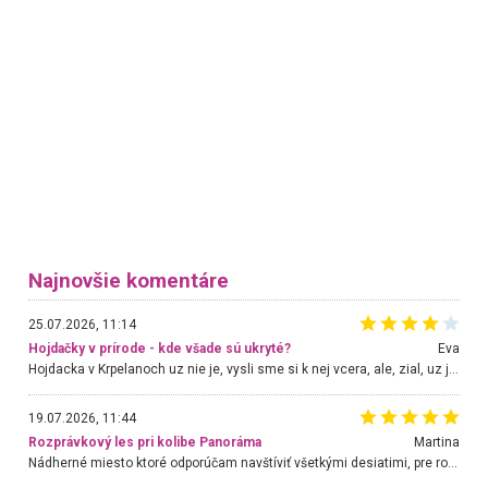
Najnovšie komentáre
25.07.2026, 11:14
Hojdačky v prírode - kde všade sú ukryté?
Eva
Hojdacka v Krpelanoch uz nie je, vysli sme si k nej vcera, ale, zial, uz je znicena. Ak sem planujete cestu len kvoli hojdacke, mozete si ju usetrit. Krasny vyhlad je tu vsak aj bez hojdacky :-)
19.07.2026, 11:44
Rozprávkový les pri kolibe Panoráma
Martina
Nádherné miesto ktoré odporúčam navštíviť všetkými desiatimi, pre rodiny s deťmi, dôchodcom... Proste a jednoducho ozaj rozprávkový les.. určite ešte prídeme. Odniesli sme si na pamiatku krásne tričká,