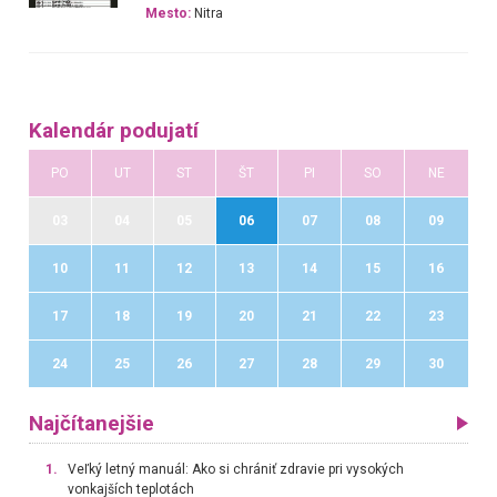
Mesto:
Nitra
Kalendár podujatí
PO
UT
ST
ŠT
PI
SO
NE
03
04
05
06
07
08
09
10
11
12
13
14
15
16
17
18
19
20
21
22
23
24
25
26
27
28
29
30
Najčítanejšie
1.
Veľký letný manuál: Ako si chrániť zdravie pri vysokých
vonkajších teplotách