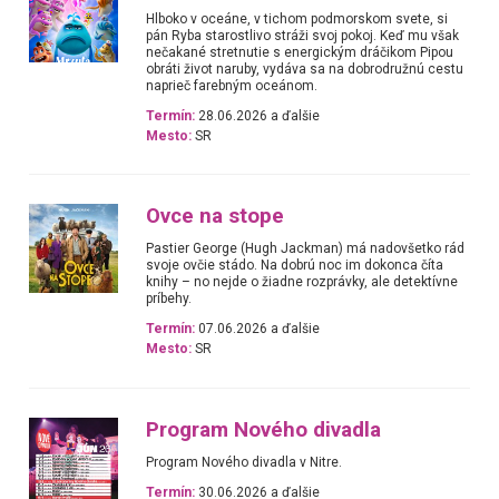
Hlboko v oceáne, v tichom podmorskom svete, si
pán Ryba starostlivo stráži svoj pokoj. Keď mu však
nečakané stretnutie s energickým dráčikom Pipou
obráti život naruby, vydáva sa na dobrodružnú cestu
naprieč farebným oceánom.
Termín:
28.06.2026 a ďalšie
Mesto:
SR
Ovce na stope
Pastier George (Hugh Jackman) má nadovšetko rád
svoje ovčie stádo. Na dobrú noc im dokonca číta
knihy – no nejde o žiadne rozprávky, ale detektívne
príbehy.
Termín:
07.06.2026 a ďalšie
Mesto:
SR
Program Nového divadla
Program Nového divadla v Nitre.
Termín:
30.06.2026 a ďalšie