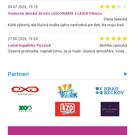
09.07.2026, 15:15
Vnútorné detské ihrisko LEGIONARIK v LEGIA Fitness
Elena Selecká
Kútik výborný, ale hlučná hudba úplne nevhodná pre deti. Na moju žiadosť o aspoň sušenie nereagovali.
27.06.2026, 16:53
Letné kúpalisko Pezinok
. Monika Lipovská
Úžasné prostredie, napriek tomu, že je malé. Úžasná atmosféra. Voda fantastická a nádherná. Ľudí je pomerne veľa, ale su mili a ohľaduplní. Je veľmi zaujímavé sledovať, ako dokážu spolu športovať cudzí ľudia a bez ohľadu na vek. Vládne tu pohoda. Vnuka neviem dostať z vody. Ďakujem za krásny deň . Urcite sa sem vrátim. Jediný problém je s parkovaním, ale aj ten sa mi podarilo vyriešiť. Monika Bratislava
Partneri