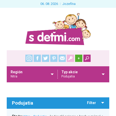
06. 08. 2026
Jozefína
+
Región
Typ akcie
Nitra
Podujatia
Podujatia
Filter