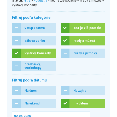
Ste tu:
Nitra
»
Podujatia
» keď je zlé počasie + hrady a múzeá +
výstavy, koncerty
Filtruj podľa kategórie
vstup zdarma
keď je zlé počasie
zábava vonku
hrady a múzeá
výstavy, koncerty
burzy a jarmoky
prednášky,
workshopy
Filtruj podľa dátumu
Na dnes
Na zajtra
Na víkend
Iný dátum