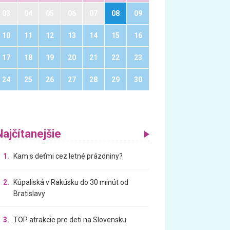
03
04
05
06
07
08
09
10
11
12
13
14
15
16
17
18
19
20
21
22
23
24
25
26
27
28
29
30
Najčítanejšie
1.
Kam s deťmi cez letné prázdniny?
2.
Kúpaliská v Rakúsku do 30 minút od
Bratislavy
3.
TOP atrakcie pre deti na Slovensku