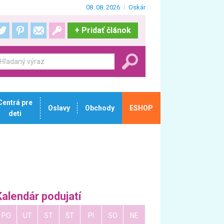
08. 08. 2026
Oskár
+
Pridať článok
Centrá pre
Oslavy
Obchody
ESHOP
deti
Kalendár podujatí
PO
UT
ST
ŠT
PI
SO
NE