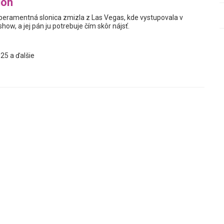
lon
ramentná slonica zmizla z Las Vegas, kde vystupovala v
how, a jej pán ju potrebuje čím skôr nájsť.
25 a ďalšie