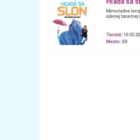
Hľadá sa s
Mimoriadne tempe
slávnej tanečnej s
Termín:
10.05.20
Mesto:
SR