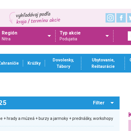
Región
Typ akcie
Nitra
Podujatia
Dovolenky,
Ubytovanie,
Zahraničie
Krúžky
Tábory
Reštaurácie
025
Filter
sie + hrady a múzeá + burzy a jarmoky + prednášky, workshopy