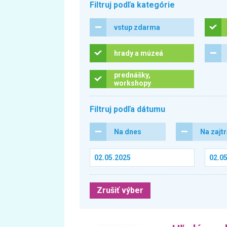
Filtruj podľa kategórie
vstup zdarma
hrady a múzeá
prednášky,
workshopy
Filtruj podľa dátumu
Na dnes
Na zajt
Zrušiť výber