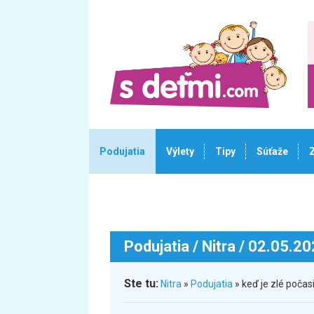
Podujatia
Výlety
Tipy
Súťaže
Podujatia
/ Nitra / 02.05.2
Ste tu:
Nitra
»
Podujatia
» keď je zlé poča