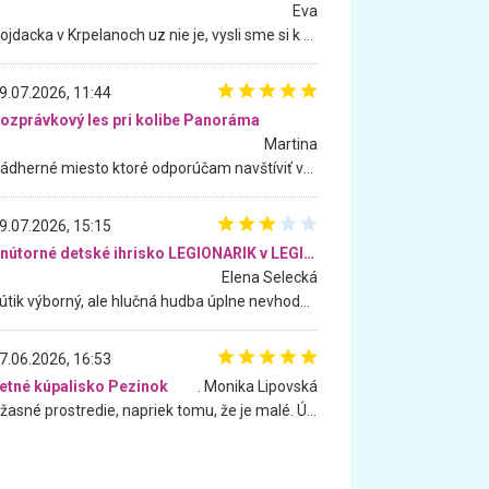
Eva
Hojdacka v Krpelanoch uz nie je, vysli sme si k nej vcera, ale, zial, uz je znicena. Ak sem planujete cestu len kvoli hojdacke, mozete si ju usetrit. Krasny vyhlad je tu vsak aj bez hojdacky :-)
9.07.2026, 11:44
ozprávkový les pri kolibe Panoráma
Martina
Nádherné miesto ktoré odporúčam navštíviť všetkými desiatimi, pre rodiny s deťmi, dôchodcom... Proste a jednoducho ozaj rozprávkový les.. určite ešte prídeme. Odniesli sme si na pamiatku krásne tričká,
9.07.2026, 15:15
Vnútorné detské ihrisko LEGIONARIK v LEGIA Fitness
Elena Selecká
Kútik výborný, ale hlučná hudba úplne nevhodná pre deti. Na moju žiadosť o aspoň sušenie nereagovali.
7.06.2026, 16:53
etné kúpalisko Pezinok
. Monika Lipovská
Úžasné prostredie, napriek tomu, že je malé. Úžasná atmosféra. Voda fantastická a nádherná. Ľudí je pomerne veľa, ale su mili a ohľaduplní. Je veľmi zaujímavé sledovať, ako dokážu spolu športovať cudzí ľudia a bez ohľadu na vek. Vládne tu pohoda. Vnuka neviem dostať z vody. Ďakujem za krásny deň . Urcite sa sem vrátim. Jediný problém je s parkovaním, ale aj ten sa mi podarilo vyriešiť. Monika Bratislava