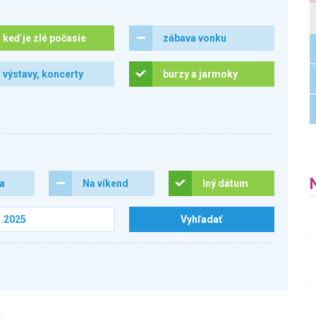
keď je zlé počasie
zábava vonku
výstavy, koncerty
burzy a jarmoky
ra
Na víkend
Iný dátum