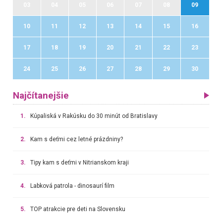
03
04
05
06
07
08
09
10
11
12
13
14
15
16
17
18
19
20
21
22
23
24
25
26
27
28
29
30
Najčítanejšie
1.
Kúpaliská v Rakúsku do 30 minút od Bratislavy
2.
Kam s deťmi cez letné prázdniny?
3.
Tipy kam s deťmi v Nitrianskom kraji
4.
Labková patrola - dinosaurí film
5.
TOP atrakcie pre deti na Slovensku