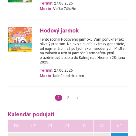
Termín:
27.06.2026
Mesto:
Veľké Zálužie
Hodový jarmok
Tento ročník Hodového jarmoku Vám ponúkne fakt
skvelý program. Na svoje si prídu všetky generácie,
od najmenších, až po tých skôr narodených. Príďte
sa zabaviť a užiť si jarmočnú atmosféru prvú
prázdninovú sobotu do Kalnej nad Hronom 28. júna
2025.
Termín:
27.06.2026
Mesto:
Kalná nad Hronom
1
2
»
Kalendár podujatí
PO
UT
ST
ŠT
PI
SO
NE