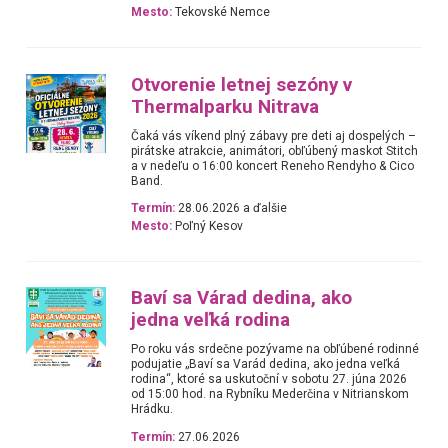
Mesto:
Tekovské Nemce
Otvorenie letnej sezóny v
Thermalparku Nitrava
Čaká vás víkend plný zábavy pre deti aj dospelých –
pirátske atrakcie, animátori, obľúbený maskot Stitch
a v nedeľu o 16:00 koncert Reneho Rendyho & Cico
Band.
Termín:
28.06.2026 a ďalšie
Mesto:
Poľný Kesov
Baví sa Várad dedina, ako
jedna veľká rodina
Po roku vás srdečne pozývame na obľúbené rodinné
podujatie „Baví sa Varád dedina, ako jedna veľká
rodina“, ktoré sa uskutoční v sobotu 27. júna 2026
od 15:00 hod. na Rybníku Mederčina v Nitrianskom
Hrádku.
Termín:
27.06.2026