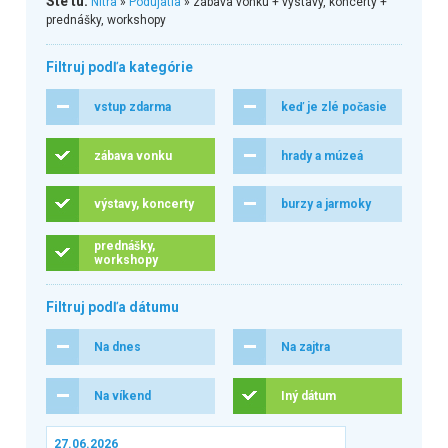
Ste tu:
Nitra
»
Podujatia
» zábava vonku + výstavy, koncerty +
prednášky, workshopy
Filtruj podľa kategórie
vstup zdarma
keď je zlé počasie
zábava vonku
hrady a múzeá
výstavy, koncerty
burzy a jarmoky
prednášky,
workshopy
Filtruj podľa dátumu
Na dnes
Na zajtra
Na víkend
Iný dátum