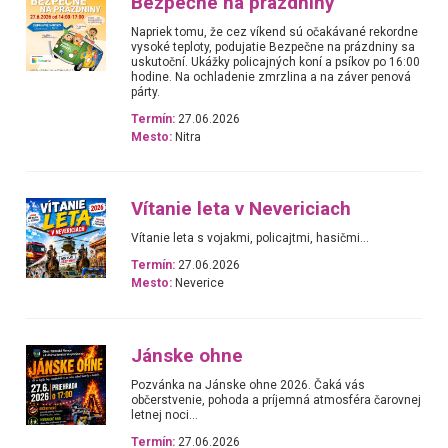
Bezpečne na prázdniny
Napriek tomu, že cez víkend sú očakávané rekordne
vysoké teploty, podujatie Bezpečne na prázdniny sa
uskutoční. Ukážky policajných koní a psíkov po 16:00
hodine. Na ochladenie zmrzlina a na záver penová
párty.
Termín:
27.06.2026
Mesto:
Nitra
Vítanie leta v Nevericiach
Vítanie leta s vojakmi, policajtmi, hasičmi...
Termín:
27.06.2026
Mesto:
Neverice
Jánske ohne
Pozvánka na Jánske ohne 2026. Čaká vás
občerstvenie, pohoda a príjemná atmosféra čarovnej
letnej noci...
Termín:
27.06.2026