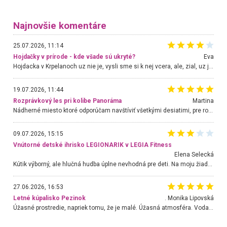
Najnovšie komentáre
25.07.2026, 11:14
Hojdačky v prírode - kde všade sú ukryté?
Eva
Hojdacka v Krpelanoch uz nie je, vysli sme si k nej vcera, ale, zial, uz je znicena. Ak sem planujete cestu len kvoli hojdacke, mozete si ju usetrit. Krasny vyhlad je tu vsak aj bez hojdacky :-)
19.07.2026, 11:44
Rozprávkový les pri kolibe Panoráma
Martina
Nádherné miesto ktoré odporúčam navštíviť všetkými desiatimi, pre rodiny s deťmi, dôchodcom... Proste a jednoducho ozaj rozprávkový les.. určite ešte prídeme. Odniesli sme si na pamiatku krásne tričká,
09.07.2026, 15:15
Vnútorné detské ihrisko LEGIONARIK v LEGIA Fitness
Elena Selecká
Kútik výborný, ale hlučná hudba úplne nevhodná pre deti. Na moju žiadosť o aspoň sušenie nereagovali.
27.06.2026, 16:53
Letné kúpalisko Pezinok
. Monika Lipovská
Úžasné prostredie, napriek tomu, že je malé. Úžasná atmosféra. Voda fantastická a nádherná. Ľudí je pomerne veľa, ale su mili a ohľaduplní. Je veľmi zaujímavé sledovať, ako dokážu spolu športovať cudzí ľudia a bez ohľadu na vek. Vládne tu pohoda. Vnuka neviem dostať z vody. Ďakujem za krásny deň . Urcite sa sem vrátim. Jediný problém je s parkovaním, ale aj ten sa mi podarilo vyriešiť. Monika Bratislava