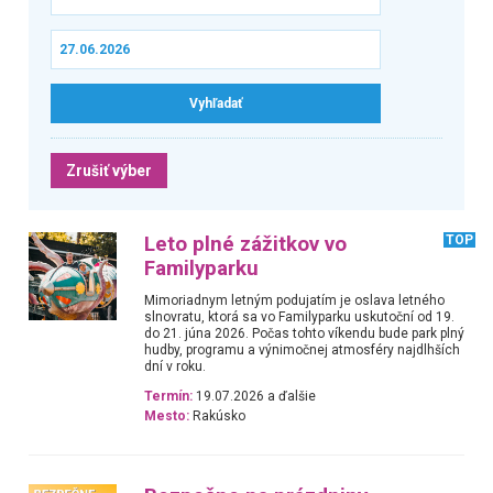
Zrušiť výber
Leto plné zážitkov vo
TOP
Familyparku
Mimoriadnym letným podujatím je oslava letného
slnovratu, ktorá sa vo Familyparku uskutoční od 19.
do 21. júna 2026. Počas tohto víkendu bude park plný
hudby, programu a výnimočnej atmosféry najdlhších
dní v roku.
Termín:
19.07.2026 a ďalšie
Mesto:
Rakúsko