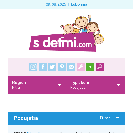
09. 08. 2026
Ľubomíra
+
Región
Typ akcie
Nitra
Podujatia
Podujatia
Filter