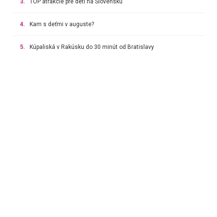
3.
TOP atrakcie pre deti na Slovensku
4.
Kam s deťmi v auguste?
5.
Kúpaliská v Rakúsku do 30 minút od Bratislavy