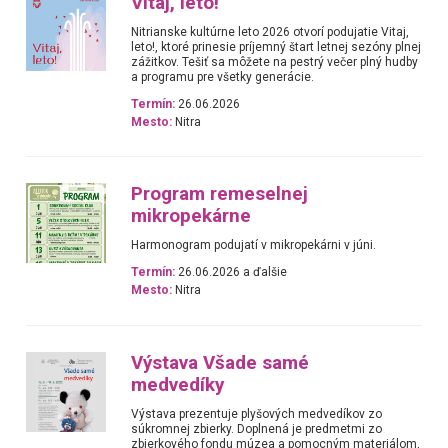
Vitaj, leto!
Nitrianske kultúrne leto 2026 otvorí podujatie Vitaj,
leto!, ktoré prinesie príjemný štart letnej sezóny plnej
zážitkov. Tešiť sa môžete na pestrý večer plný hudby
a programu pre všetky generácie.
Termín:
26.06.2026
Mesto:
Nitra
Program remeselnej
mikropekárne
Harmonogram podujatí v mikropekárni v júni.
Termín:
26.06.2026 a ďalšie
Mesto:
Nitra
Výstava Všade samé
medvedíky
Výstava prezentuje plyšových medvedíkov zo
súkromnej zbierky. Doplnená je predmetmi zo
zbierkového fondu múzea a pomocným materiálom,