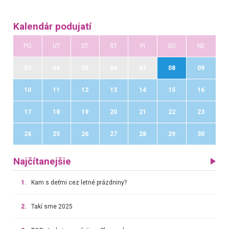
Kalendár podujatí
PO
UT
ST
ŠT
PI
SO
NE
03
04
05
06
07
08
09
10
11
12
13
14
15
16
17
18
19
20
21
22
23
24
25
26
27
28
29
30
Najčítanejšie
1.
Kam s deťmi cez letné prázdniny?
2.
Takí sme 2025