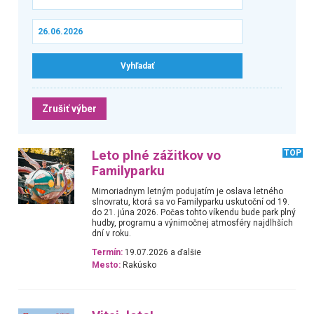
Zrušiť výber
Leto plné zážitkov vo
TOP
Familyparku
Mimoriadnym letným podujatím je oslava letného
slnovratu, ktorá sa vo Familyparku uskutoční od 19.
do 21. júna 2026. Počas tohto víkendu bude park plný
hudby, programu a výnimočnej atmosféry najdlhších
dní v roku.
Termín:
19.07.2026 a ďalšie
Mesto:
Rakúsko