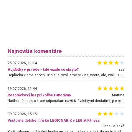
Najnovšie komentáre
25.07.2026, 11:14
Hojdačky v prírode - kde všade sú ukryté?
Eva
Hojdacka v Krpelanoch uz nie je, vysli sme si k nej vcera, ale, zial, uz je znicena. Ak sem planujete cestu len kvoli hojdacke, mozete si ju usetrit. Krasny vyhlad je tu vsak aj bez hojdacky :-)
19.07.2026, 11:44
Rozprávkový les pri kolibe Panoráma
Martina
Nádherné miesto ktoré odporúčam navštíviť všetkými desiatimi, pre rodiny s deťmi, dôchodcom... Proste a jednoducho ozaj rozprávkový les.. určite ešte prídeme. Odniesli sme si na pamiatku krásne tričká,
09.07.2026, 15:15
Vnútorné detské ihrisko LEGIONARIK v LEGIA Fitness
Elena Selecká
Kútik výborný, ale hlučná hudba úplne nevhodná pre deti. Na moju žiadosť o aspoň sušenie nereagovali.