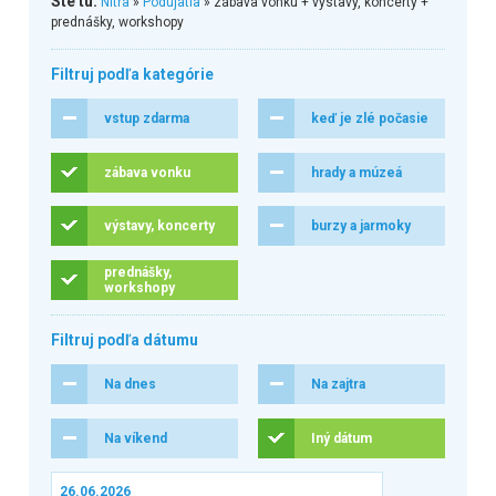
Ste tu:
Nitra
»
Podujatia
» zábava vonku + výstavy, koncerty +
prednášky, workshopy
Filtruj podľa kategórie
vstup zdarma
keď je zlé počasie
zábava vonku
hrady a múzeá
výstavy, koncerty
burzy a jarmoky
prednášky,
workshopy
Filtruj podľa dátumu
Na dnes
Na zajtra
Na víkend
Iný dátum