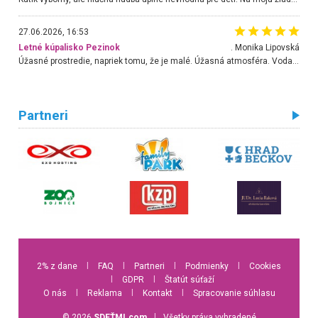
27.06.2026, 16:53
Letné kúpalisko Pezinok
. Monika Lipovská
Úžasné prostredie, napriek tomu, že je malé. Úžasná atmosféra. Voda fantastická a nádherná. Ľudí je pomerne veľa, ale su mili a ohľaduplní. Je veľmi zaujímavé sledovať, ako dokážu spolu športovať cudzí ľudia a bez ohľadu na vek. Vládne tu pohoda. Vnuka neviem dostať z vody. Ďakujem za krásny deň . Urcite sa sem vrátim. Jediný problém je s parkovaním, ale aj ten sa mi podarilo vyriešiť. Monika Bratislava
Partneri
2% z dane
l
FAQ
l
Partneri
l
Podmienky
l
Cookies
l
GDPR
l
Štatút súťaží
O nás
l
Reklama
l
Kontakt
l
Spracovanie súhlasu
© 2026
SDEŤMI.com
l
Všetky práva vyhradené