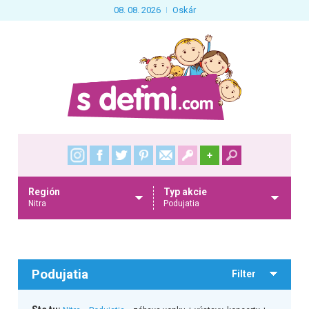
08. 08. 2026
Oskár
+
Región
Typ akcie
Nitra
Podujatia
Podujatia
Filter