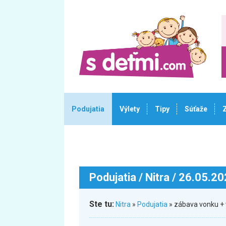
Podujatia
Výlety
Tipy
Súťaže
Podujatia
/ Nitra / 26.05.2
Ste tu:
Nitra
»
Podujatia
» zábava vonku + 