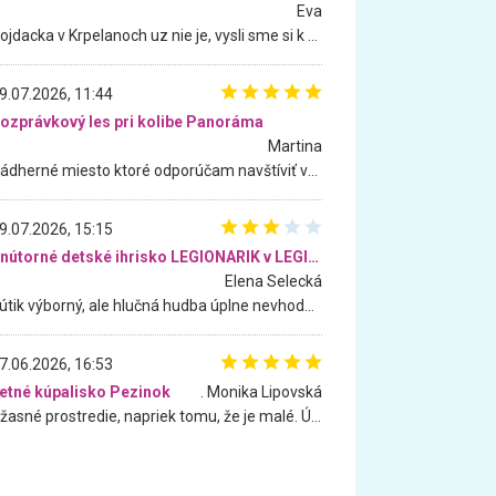
Eva
Hojdacka v Krpelanoch uz nie je, vysli sme si k nej vcera, ale, zial, uz je znicena. Ak sem planujete cestu len kvoli hojdacke, mozete si ju usetrit. Krasny vyhlad je tu vsak aj bez hojdacky :-)
9.07.2026, 11:44
ozprávkový les pri kolibe Panoráma
Martina
Nádherné miesto ktoré odporúčam navštíviť všetkými desiatimi, pre rodiny s deťmi, dôchodcom... Proste a jednoducho ozaj rozprávkový les.. určite ešte prídeme. Odniesli sme si na pamiatku krásne tričká,
9.07.2026, 15:15
Vnútorné detské ihrisko LEGIONARIK v LEGIA Fitness
Elena Selecká
Kútik výborný, ale hlučná hudba úplne nevhodná pre deti. Na moju žiadosť o aspoň sušenie nereagovali.
7.06.2026, 16:53
etné kúpalisko Pezinok
. Monika Lipovská
Úžasné prostredie, napriek tomu, že je malé. Úžasná atmosféra. Voda fantastická a nádherná. Ľudí je pomerne veľa, ale su mili a ohľaduplní. Je veľmi zaujímavé sledovať, ako dokážu spolu športovať cudzí ľudia a bez ohľadu na vek. Vládne tu pohoda. Vnuka neviem dostať z vody. Ďakujem za krásny deň . Urcite sa sem vrátim. Jediný problém je s parkovaním, ale aj ten sa mi podarilo vyriešiť. Monika Bratislava