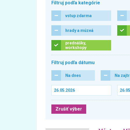
Filtruj podľa kategórie
vstup zdarma
hrady a múzeá
prednášky,
workshopy
Filtruj podľa dátumu
Na dnes
Na zajt
Zrušiť výber