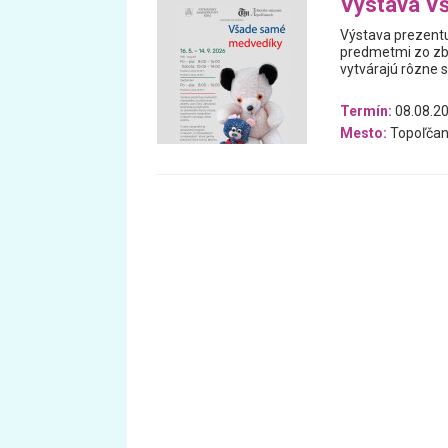
Výstava V
Výstava prezentu
predmetmi zo zb
vytvárajú rôzne 
Termín:
08.08.20
Mesto:
Topoľčan