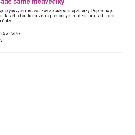
šade samé medvedíky
je plyšových medvedíkov zo súkromnej zbierky. Doplnená je
ierkového fondu múzea a pomocným materiálom, s ktorými
scénky.
26 a ďalšie
y