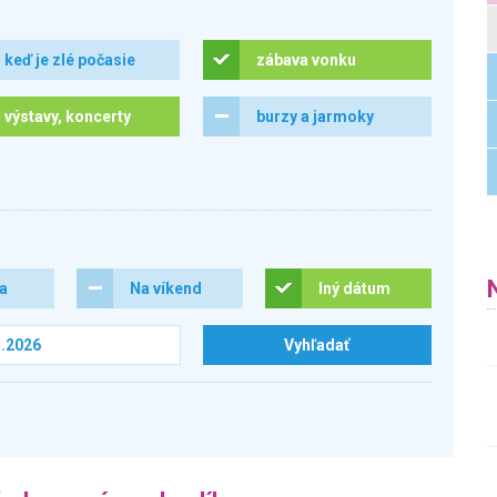
keď je zlé počasie
zábava vonku
výstavy, koncerty
burzy a jarmoky
ra
Na víkend
Iný dátum