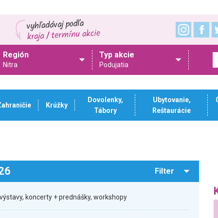
Región
Typ akcie
Nitra
Podujatia
Dovolenky,
Ubytovanie,
Zahraničie
Krúžky
Tábory
Reštaurácie
026
Filter
výstavy, koncerty + prednášky, workshopy