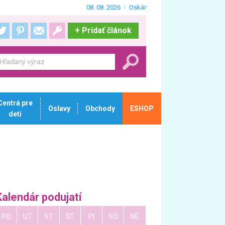
08. 08. 2026
Oskár
+
Pridať článok
Centrá pre
Oslavy
Obchody
ESHOP
deti
Kalendár podujatí
PO
UT
ST
ŠT
PI
SO
NE