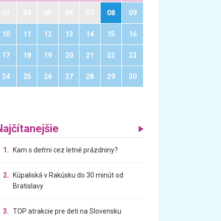
03
04
05
06
07
08
09
10
11
12
13
14
15
16
17
18
19
20
21
22
23
24
25
26
27
28
29
30
Najčítanejšie
1.
Kam s deťmi cez letné prázdniny?
2.
Kúpaliská v Rakúsku do 30 minút od
Bratislavy
3.
TOP atrakcie pre deti na Slovensku