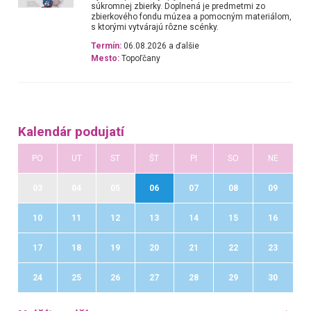
súkromnej zbierky. Doplnená je predmetmi zo
zbierkového fondu múzea a pomocným materiálom,
s ktorými vytvárajú rôzne scénky.
Termín:
06.08.2026 a ďalšie
Mesto:
Topoľčany
Kalendár podujatí
PO
UT
ST
ŠT
PI
SO
NE
03
04
05
06
07
08
09
10
11
12
13
14
15
16
17
18
19
20
21
22
23
24
25
26
27
28
29
30