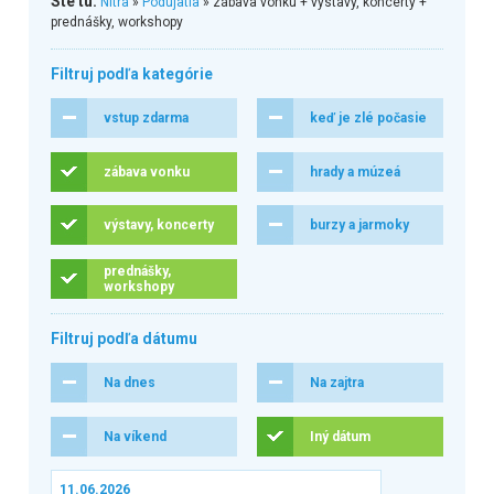
Ste tu:
Nitra
»
Podujatia
» zábava vonku + výstavy, koncerty +
prednášky, workshopy
Filtruj podľa kategórie
vstup zdarma
keď je zlé počasie
zábava vonku
hrady a múzeá
výstavy, koncerty
burzy a jarmoky
prednášky,
workshopy
Filtruj podľa dátumu
Na dnes
Na zajtra
Na víkend
Iný dátum