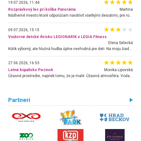
19.07.2026, 11:44
Rozprávkový les pri kolibe Panoráma
Martina
Nádherné miesto ktoré odporúčam navštíviť všetkými desiatimi, pre rodiny s deťmi, dôchodcom... Proste a jednoducho ozaj rozprávkový les.. určite ešte prídeme. Odniesli sme si na pamiatku krásne tričká,
09.07.2026, 15:15
Vnútorné detské ihrisko LEGIONARIK v LEGIA Fitness
Elena Selecká
Kútik výborný, ale hlučná hudba úplne nevhodná pre deti. Na moju žiadosť o aspoň sušenie nereagovali.
27.06.2026, 16:53
Letné kúpalisko Pezinok
. Monika Lipovská
Úžasné prostredie, napriek tomu, že je malé. Úžasná atmosféra. Voda fantastická a nádherná. Ľudí je pomerne veľa, ale su mili a ohľaduplní. Je veľmi zaujímavé sledovať, ako dokážu spolu športovať cudzí ľudia a bez ohľadu na vek. Vládne tu pohoda. Vnuka neviem dostať z vody. Ďakujem za krásny deň . Urcite sa sem vrátim. Jediný problém je s parkovaním, ale aj ten sa mi podarilo vyriešiť. Monika Bratislava
Partneri