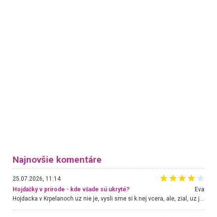
Najnovšie komentáre
25.07.2026, 11:14
Hojdačky v prírode - kde všade sú ukryté?
Eva
Hojdacka v Krpelanoch uz nie je, vysli sme si k nej vcera, ale, zial, uz je znicena. Ak sem planujete cestu len kvoli hojdacke, mozete si ju usetrit. Krasny vyhlad je tu vsak aj bez hojdacky :-)