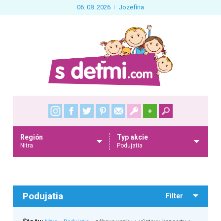
06. 08. 2026
Jozefína
+
Región
Typ akcie
Nitra
Podujatia
Podujatia
Filter