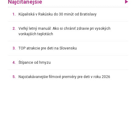
Najčítanejšie
1.
Kúpaliská v Rakúsku do 30 minút od Bratislavy
2.
Veľký letný manuál: Ako si chrániť zdravie pri vysokých
vonkajších teplotách
3.
TOP atrakcie pre deti na Slovensku
4.
Štípance od hmyzu
5.
Najočakávanejšie filmové premiéry pre deti v roku 2026