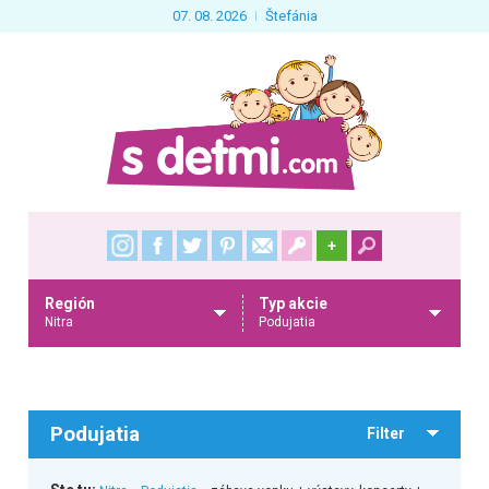
07. 08. 2026
Štefánia
+
Región
Typ akcie
Nitra
Podujatia
Podujatia
Filter