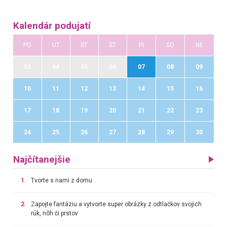
Kalendár podujatí
PO
UT
ST
ŠT
PI
SO
NE
03
04
05
06
07
08
09
10
11
12
13
14
15
16
17
18
19
20
21
22
23
24
25
26
27
28
29
30
Najčítanejšie
1.
Tvorte s nami z domu
2.
Zapojte fantáziu a vytvorte super obrázky z odtlačkov svojich
rúk, nôh či prstov