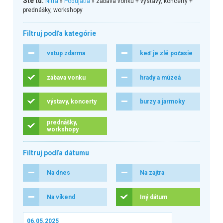
Ste tu:
Nitra
»
Podujatia
» zábava vonku + výstavy, koncerty +
prednášky, workshopy
Filtruj podľa kategórie
vstup zdarma
keď je zlé počasie
zábava vonku
hrady a múzeá
výstavy, koncerty
burzy a jarmoky
prednášky,
workshopy
Filtruj podľa dátumu
Na dnes
Na zajtra
Na víkend
Iný dátum