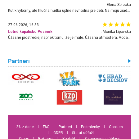
Elena Selecká
Kútik výborný, ale hlučná hudba úplne nevhodná pre deti. Na moju žiadosť o aspoň sušenie nereagovali.
27.06.2026, 16:53
Letné kúpalisko Pezinok
. Monika Lipovská
Úžasné prostredie, napriek tomu, že je malé. Úžasná atmosféra. Voda fantastická a nádherná. Ľudí je pomerne veľa, ale su mili a ohľaduplní. Je veľmi zaujímavé sledovať, ako dokážu spolu športovať cudzí ľudia a bez ohľadu na vek. Vládne tu pohoda. Vnuka neviem dostať z vody. Ďakujem za krásny deň . Urcite sa sem vrátim. Jediný problém je s parkovaním, ale aj ten sa mi podarilo vyriešiť. Monika Bratislava
Partneri
2% z dane
l
FAQ
l
Partneri
l
Podmienky
l
Cookies
l
GDPR
l
Štatút súťaží
O nás
l
Reklama
l
Kontakt
l
Spracovanie súhlasu