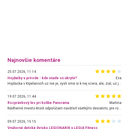
Najnovšie komentáre
25.07.2026, 11:14
Hojdačky v prírode - kde všade sú ukryté?
Eva
Hojdacka v Krpelanoch uz nie je, vysli sme si k nej vcera, ale, zial, uz je znicena. Ak sem planujete cestu len kvoli hojdacke, mozete si ju usetrit. Krasny vyhlad je tu vsak aj bez hojdacky :-)
19.07.2026, 11:44
Rozprávkový les pri kolibe Panoráma
Martina
Nádherné miesto ktoré odporúčam navštíviť všetkými desiatimi, pre rodiny s deťmi, dôchodcom... Proste a jednoducho ozaj rozprávkový les.. určite ešte prídeme. Odniesli sme si na pamiatku krásne tričká,
09.07.2026, 15:15
Vnútorné detské ihrisko LEGIONARIK v LEGIA Fitness