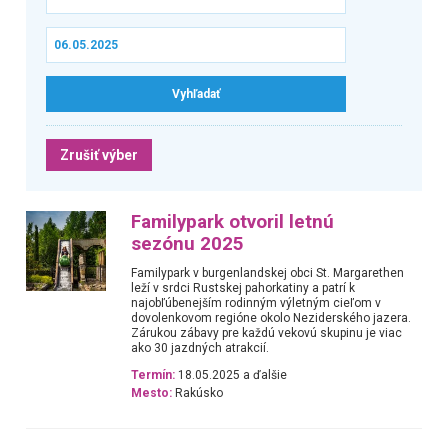
Zrušiť výber
Familypark otvoril letnú
sezónu 2025
Familypark v burgenlandskej obci St. Margarethen
leží v srdci Rustskej pahorkatiny a patrí k
najobľúbenejším rodinným výletným cieľom v
dovolenkovom regióne okolo Neziderského jazera.
Zárukou zábavy pre každú vekovú skupinu je viac
ako 30 jazdných atrakcií.
Termín:
18.05.2025 a ďalšie
Mesto:
Rakúsko