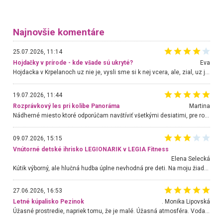
Najnovšie komentáre
25.07.2026, 11:14
Hojdačky v prírode - kde všade sú ukryté?
Eva
Hojdacka v Krpelanoch uz nie je, vysli sme si k nej vcera, ale, zial, uz je znicena. Ak sem planujete cestu len kvoli hojdacke, mozete si ju usetrit. Krasny vyhlad je tu vsak aj bez hojdacky :-)
19.07.2026, 11:44
Rozprávkový les pri kolibe Panoráma
Martina
Nádherné miesto ktoré odporúčam navštíviť všetkými desiatimi, pre rodiny s deťmi, dôchodcom... Proste a jednoducho ozaj rozprávkový les.. určite ešte prídeme. Odniesli sme si na pamiatku krásne tričká,
09.07.2026, 15:15
Vnútorné detské ihrisko LEGIONARIK v LEGIA Fitness
Elena Selecká
Kútik výborný, ale hlučná hudba úplne nevhodná pre deti. Na moju žiadosť o aspoň sušenie nereagovali.
27.06.2026, 16:53
Letné kúpalisko Pezinok
. Monika Lipovská
Úžasné prostredie, napriek tomu, že je malé. Úžasná atmosféra. Voda fantastická a nádherná. Ľudí je pomerne veľa, ale su mili a ohľaduplní. Je veľmi zaujímavé sledovať, ako dokážu spolu športovať cudzí ľudia a bez ohľadu na vek. Vládne tu pohoda. Vnuka neviem dostať z vody. Ďakujem za krásny deň . Urcite sa sem vrátim. Jediný problém je s parkovaním, ale aj ten sa mi podarilo vyriešiť. Monika Bratislava