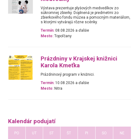
Výstava prezentuje plyšových medvedíkov zo
súkromnej zbierky. Doplnená je predmetmi zo
zbierkového fondu múzea a pomocným materiálom,
s ktorými vytvárajú rôzne scénky.
Termín:
08.08.2026 a ďalšie
Mesto:
Topoľčany
Prázdniny v Krajskej knižnici
Karola Kmeťka
Prázdninový program v knižnici.
Termín:
10.08.2026 a ďalšie
Mesto:
Nitra
Kalendár podujatí
PO
UT
ST
ŠT
PI
SO
NE