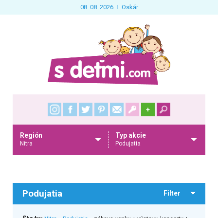
08. 08. 2026
Oskár
+
Región
Typ akcie
Nitra
Podujatia
Podujatia
Filter