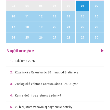
03
04
05
06
07
08
09
10
11
12
13
14
15
16
17
18
19
20
21
22
23
24
25
26
27
28
29
30
Najčítanejšie
1.
Takí sme 2025
2.
Kúpaliská v Rakúsku do 30 minút od Bratislavy
3.
Zoologická záhrada Xantus János - ZOO Győr
4.
Kam s deťmi cez letné prázdniny?
5.
20 hier, ktoré zabavia aj najmenšie detičky