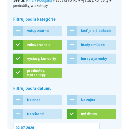
Ste tu:
Nitra
»
Podujatia
» zábava vonku + výstavy, koncerty +
prednášky, workshopy
Filtruj podľa kategórie
vstup zdarma
keď je zlé počasie
zábava vonku
hrady a múzeá
výstavy, koncerty
burzy a jarmoky
prednášky,
workshopy
Filtruj podľa dátumu
Na dnes
Na zajtra
Na víkend
Iný dátum