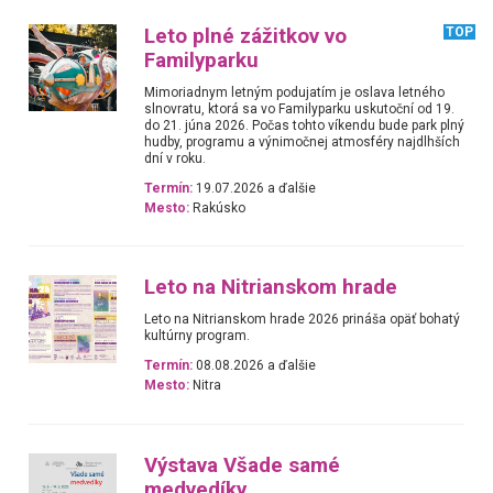
Leto plné zážitkov vo
TOP
Familyparku
Mimoriadnym letným podujatím je oslava letného
slnovratu, ktorá sa vo Familyparku uskutoční od 19.
do 21. júna 2026. Počas tohto víkendu bude park plný
hudby, programu a výnimočnej atmosféry najdlhších
dní v roku.
Termín:
19.07.2026 a ďalšie
Mesto:
Rakúsko
Leto na Nitrianskom hrade
Leto na Nitrianskom hrade 2026 prináša opäť bohatý
kultúrny program.
Termín:
08.08.2026 a ďalšie
Mesto:
Nitra
Výstava Všade samé
medvedíky