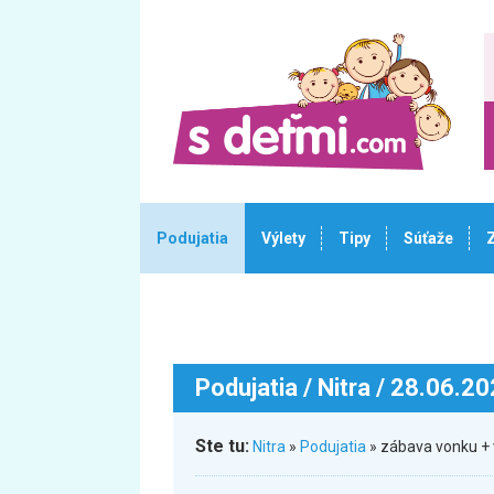
Podujatia
Výlety
Tipy
Súťaže
Podujatia
/ Nitra / 28.06.2
Ste tu:
Nitra
»
Podujatia
» zábava vonku + 