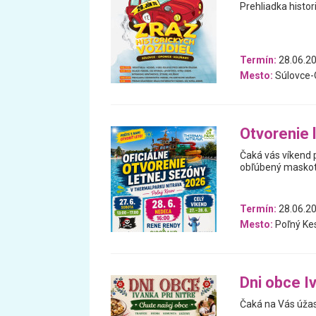
Prehliadka histori
Termín:
28.06.2
Mesto:
Súlovce-
Otvorenie 
Čaká vás víkend p
obľúbený maskot 
Termín:
28.06.20
Mesto:
Poľný Ke
Dni obce Iv
Čaká na Vás úža