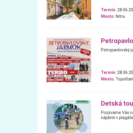
Termín:
28.06.2
Mesto:
Nitra
Petropavl
Petropavlovský ja
Termín:
28.06.20
Mesto:
Topoľčan
Detská tou
Pozývame Vás na 
nájdete v plagáte