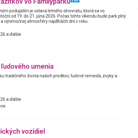
zážitkov vo Familyparku
TOP
ým podujatím je oslava letného slnovratu, ktorá sa vo
toční od 19. do 21. júna 2026. Počas tohto víkendu bude park plný
a výnimočnej atmosféry najdlhších dní v roku.
26 a ďalšie
ľudového umenia
ásu tradičného života našich predkov, ľudové remeslá, zvyky a
26 a ďalšie
vce
ických vozidiel