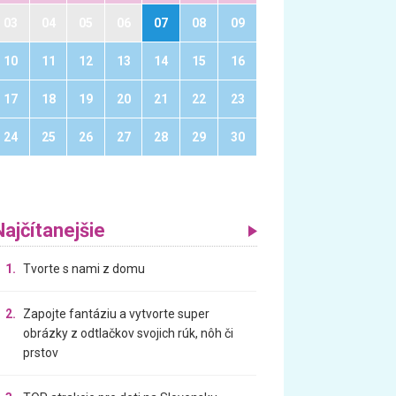
03
04
05
06
07
08
09
10
11
12
13
14
15
16
17
18
19
20
21
22
23
24
25
26
27
28
29
30
Najčítanejšie
1.
Tvorte s nami z domu
2.
Zapojte fantáziu a vytvorte super
obrázky z odtlačkov svojich rúk, nôh či
prstov