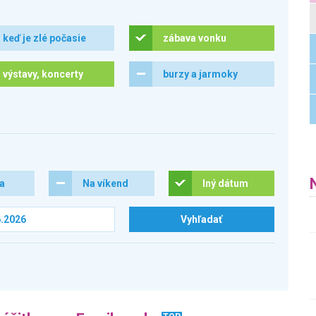
keď je zlé počasie
zábava vonku
výstavy, koncerty
burzy a jarmoky
ra
Na víkend
Iný dátum