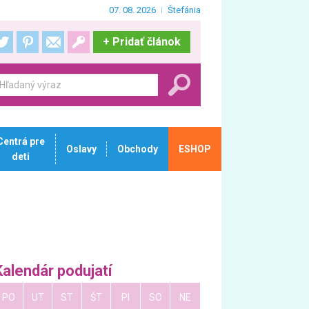
07. 08. 2026
Štefánia
+
Pridať článok
Centrá pre
Oslavy
Obchody
ESHOP
deti
Kalendár podujatí
PO
UT
ST
ŠT
PI
SO
NE