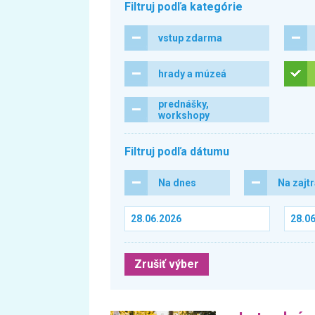
Filtruj podľa kategórie
vstup zdarma
hrady a múzeá
prednášky,
workshopy
Filtruj podľa dátumu
Na dnes
Na zajt
Zrušiť výber