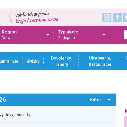
Región
Typ akcie
Nitra
Podujatia
Dovolenky,
Ubytovanie,
Zahraničie
Krúžky
Tábory
Reštaurácie
026
Filter
výstavy, koncerty