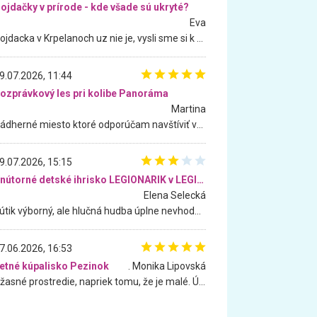
ojdačky v prírode - kde všade sú ukryté?
Eva
Hojdacka v Krpelanoch uz nie je, vysli sme si k nej vcera, ale, zial, uz je znicena. Ak sem planujete cestu len kvoli hojdacke, mozete si ju usetrit. Krasny vyhlad je tu vsak aj bez hojdacky :-)
9.07.2026, 11:44
ozprávkový les pri kolibe Panoráma
Martina
Nádherné miesto ktoré odporúčam navštíviť všetkými desiatimi, pre rodiny s deťmi, dôchodcom... Proste a jednoducho ozaj rozprávkový les.. určite ešte prídeme. Odniesli sme si na pamiatku krásne tričká,
9.07.2026, 15:15
Vnútorné detské ihrisko LEGIONARIK v LEGIA Fitness
Elena Selecká
Kútik výborný, ale hlučná hudba úplne nevhodná pre deti. Na moju žiadosť o aspoň sušenie nereagovali.
7.06.2026, 16:53
etné kúpalisko Pezinok
. Monika Lipovská
Úžasné prostredie, napriek tomu, že je malé. Úžasná atmosféra. Voda fantastická a nádherná. Ľudí je pomerne veľa, ale su mili a ohľaduplní. Je veľmi zaujímavé sledovať, ako dokážu spolu športovať cudzí ľudia a bez ohľadu na vek. Vládne tu pohoda. Vnuka neviem dostať z vody. Ďakujem za krásny deň . Urcite sa sem vrátim. Jediný problém je s parkovaním, ale aj ten sa mi podarilo vyriešiť. Monika Bratislava