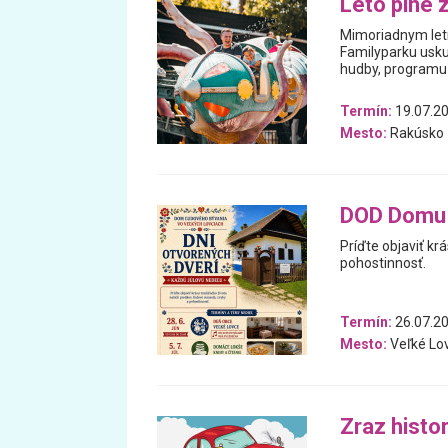
Leto plné 
Mimoriadnym letn
Familyparku usku
hudby, programu 
Termín:
19.07.20
Mesto:
Rakúsko
DOD Domu 
Príďte objaviť kr
pohostinnosť.
Termín:
26.07.20
Mesto:
Veľké Lo
Zraz histor