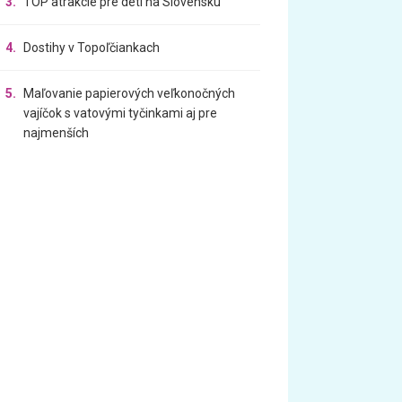
3.
TOP atrakcie pre deti na Slovensku
4.
Dostihy v Topoľčiankach
5.
Maľovanie papierových veľkonočných
vajíčok s vatovými tyčinkami aj pre
najmenších