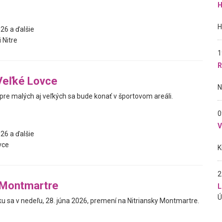
H
26 a ďalšie
 Nitre
1
R
Veľké Lovce
pre malých aj veľkých sa bude konať v športovom areáli.
0
26 a ďalšie
vce
2
 Montmartre
L
uku sa v nedeľu, 28. júna 2026, premení na Nitriansky Montmartre.