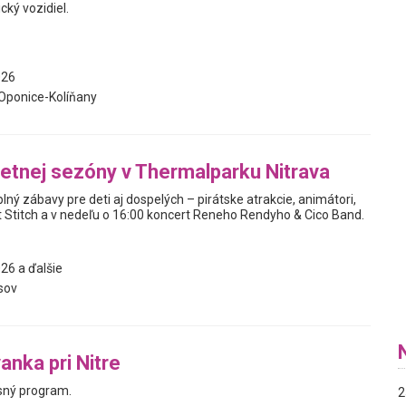
cký vozidiel.
026
Oponice-Kolíňany
letnej sezóny v Thermalparku Nitrava
lný zábavy pre deti aj dospelých – pirátske atrakcie, animátori,
Stitch a v nedeľu o 16:00 koncert Reneho Rendyho & Cico Band.
26 a ďalšie
sov
anka pri Nitre
sný program.
2