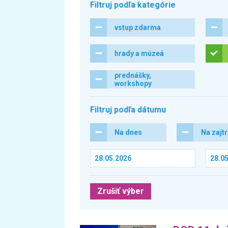
Filtruj podľa kategórie
vstup zdarma
hrady a múzeá
prednášky,
workshopy
Filtruj podľa dátumu
Na dnes
Na zajt
Zrušiť výber