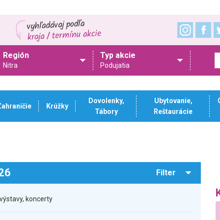
Región
Typ akcie
Nitra
Podujatia
Dovolenky,
Ubytovanie,
Zahraničie
Krúžky
Tábory
Reštaurácie
026
Filter
výstavy, koncerty