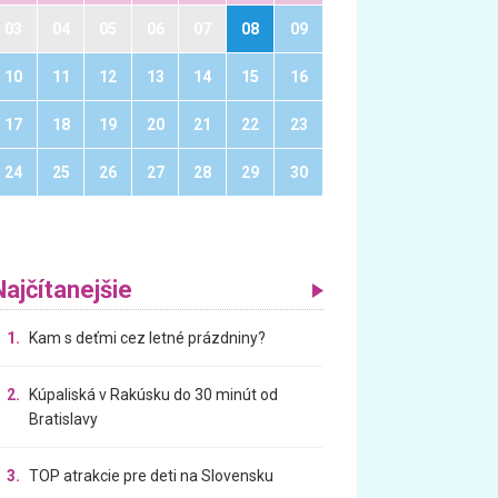
03
04
05
06
07
08
09
10
11
12
13
14
15
16
17
18
19
20
21
22
23
24
25
26
27
28
29
30
Najčítanejšie
1.
Kam s deťmi cez letné prázdniny?
2.
Kúpaliská v Rakúsku do 30 minút od
Bratislavy
3.
TOP atrakcie pre deti na Slovensku