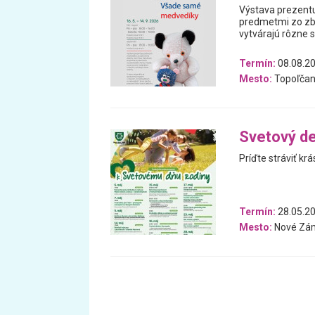
Výstava prezentu
predmetmi zo zb
vytvárajú rôzne 
Termín:
08.08.20
Mesto:
Topoľčan
Svetový de
Príďte stráviť kr
Termín:
28.05.20
Mesto:
Nové Zá