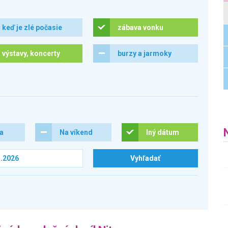
keď je zlé počasie
zábava vonku
výstavy, koncerty
burzy a jarmoky
ra
Na víkend
Iný dátum