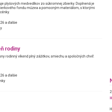
je plyšových medvedíkov zo súkromnej zbierky. Doplnená je
ierkového fondu múzea a pomocným materiálom, s ktorými
scénky.
26 a ďalšie
y
ň rodiny
ásny rodinný víkend plný zážitkov, smiechu a spoločných chvíľ.
26 a ďalšie
mky
2
H