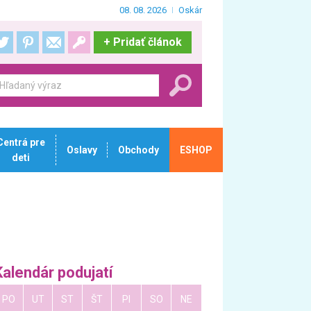
08. 08. 2026
Oskár
+
Pridať článok
Centrá pre
Oslavy
Obchody
ESHOP
deti
Kalendár podujatí
PO
UT
ST
ŠT
PI
SO
NE