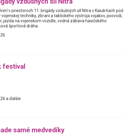
igády vzdušných síl Nitra
erí v priestoroch 11. brigády vzdušných síl Nitra v Kasárňach pod
ojenskej techniky, zbraní a taktického výstroja vojakov, psovodi,
r, jazda na vojenskom vozidle, vodná zábava hasičského
ková športová dráha.
026
 festival
26 a ďalšie
šade samé medvedíky