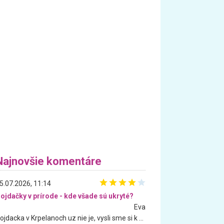
Najnovšie komentáre
5.07.2026, 11:14
ojdačky v prírode - kde všade sú ukryté?
Eva
Hojdacka v Krpelanoch uz nie je, vysli sme si k nej vcera, ale, zial, uz je znicena. Ak sem planujete cestu len kvoli hojdacke, mozete si ju usetrit. Krasny vyhlad je tu vsak aj bez hojdacky :-)