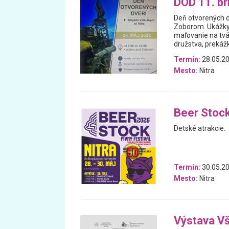
DOD 11. br
Deň otvorených dv
Zoborom. Ukážky v
maľovanie na tvá
družstva, prekáž
Termín:
28.05.2
Mesto:
Nitra
Beer Stock
Detské atrakcie.
Termín:
30.05.20
Mesto:
Nitra
Výstava V