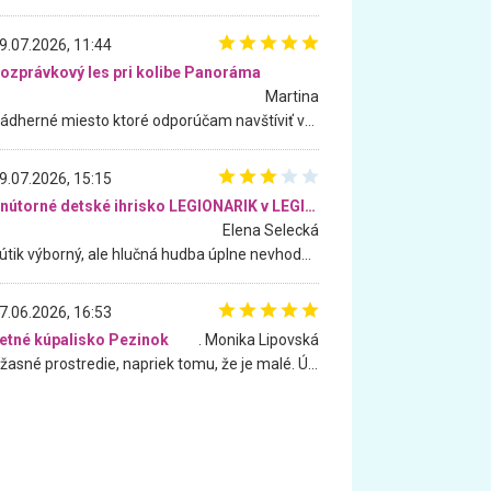
9.07.2026, 11:44
ozprávkový les pri kolibe Panoráma
Martina
Nádherné miesto ktoré odporúčam navštíviť všetkými desiatimi, pre rodiny s deťmi, dôchodcom... Proste a jednoducho ozaj rozprávkový les.. určite ešte prídeme. Odniesli sme si na pamiatku krásne tričká,
9.07.2026, 15:15
Vnútorné detské ihrisko LEGIONARIK v LEGIA Fitness
Elena Selecká
Kútik výborný, ale hlučná hudba úplne nevhodná pre deti. Na moju žiadosť o aspoň sušenie nereagovali.
7.06.2026, 16:53
etné kúpalisko Pezinok
. Monika Lipovská
Úžasné prostredie, napriek tomu, že je malé. Úžasná atmosféra. Voda fantastická a nádherná. Ľudí je pomerne veľa, ale su mili a ohľaduplní. Je veľmi zaujímavé sledovať, ako dokážu spolu športovať cudzí ľudia a bez ohľadu na vek. Vládne tu pohoda. Vnuka neviem dostať z vody. Ďakujem za krásny deň . Urcite sa sem vrátim. Jediný problém je s parkovaním, ale aj ten sa mi podarilo vyriešiť. Monika Bratislava