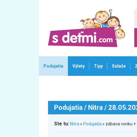
Podujatia
Výlety
Tipy
Súťaže
Podujatia
/ Nitra / 28.05.2
Ste tu:
Nitra
»
Podujatia
» zábava vonku + 