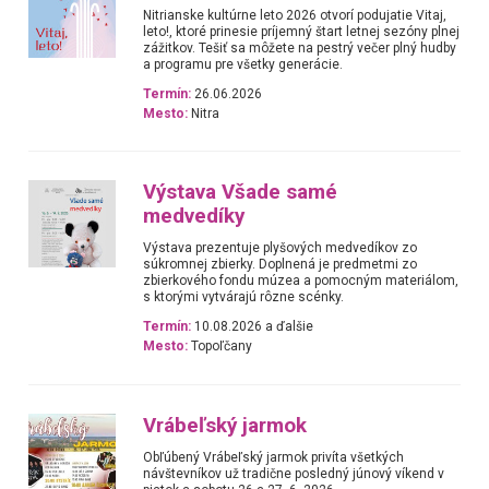
Nitrianske kultúrne leto 2026 otvorí podujatie Vitaj,
leto!, ktoré prinesie príjemný štart letnej sezóny plnej
zážitkov. Tešiť sa môžete na pestrý večer plný hudby
a programu pre všetky generácie.
Termín:
26.06.2026
Mesto:
Nitra
Výstava Všade samé
medvedíky
Výstava prezentuje plyšových medvedíkov zo
súkromnej zbierky. Doplnená je predmetmi zo
zbierkového fondu múzea a pomocným materiálom,
s ktorými vytvárajú rôzne scénky.
Termín:
10.08.2026 a ďalšie
Mesto:
Topoľčany
Vrábeľský jarmok
Obľúbený Vrábeľský jarmok privíta všetkých
návštevníkov už tradične posledný júnový víkend v