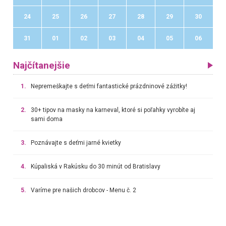
24
25
26
27
28
29
30
31
01
02
03
04
05
06
Najčítanejšie
1.
Nepremeškajte s deťmi fantastické prázdninové zážitky!
2.
30+ tipov na masky na karneval, ktoré si poľahky vyrobíte aj
sami doma
3.
Poznávajte s deťmi jarné kvietky
4.
Kúpaliská v Rakúsku do 30 minút od Bratislavy
5.
Varíme pre našich drobcov - Menu č. 2