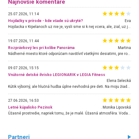
Najnovšie komentáre
25.07.2026, 11:14
Hojdačky v prírode - kde všade sú ukryté?
Eva
Hojdacka v Krpelanoch uz nie je, vysli sme si k nej vcera, ale, zial, uz je znicena. Ak sem planujete cestu len kvoli hojdacke, mozete si ju usetrit. Krasny vyhlad je tu vsak aj bez hojdacky :-)
19.07.2026, 11:44
Rozprávkový les pri kolibe Panoráma
Martina
Nádherné miesto ktoré odporúčam navštíviť všetkými desiatimi, pre rodiny s deťmi, dôchodcom... Proste a jednoducho ozaj rozprávkový les.. určite ešte prídeme. Odniesli sme si na pamiatku krásne tričká,
09.07.2026, 15:15
Vnútorné detské ihrisko LEGIONARIK v LEGIA Fitness
Elena Selecká
Kútik výborný, ale hlučná hudba úplne nevhodná pre deti. Na moju žiadosť o aspoň sušenie nereagovali.
27.06.2026, 16:53
Letné kúpalisko Pezinok
. Monika Lipovská
Úžasné prostredie, napriek tomu, že je malé. Úžasná atmosféra. Voda fantastická a nádherná. Ľudí je pomerne veľa, ale su mili a ohľaduplní. Je veľmi zaujímavé sledovať, ako dokážu spolu športovať cudzí ľudia a bez ohľadu na vek. Vládne tu pohoda. Vnuka neviem dostať z vody. Ďakujem za krásny deň . Urcite sa sem vrátim. Jediný problém je s parkovaním, ale aj ten sa mi podarilo vyriešiť. Monika Bratislava
Partneri