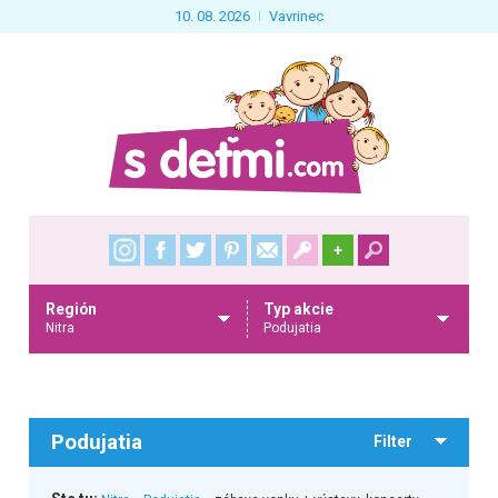
10. 08. 2026
Vavrinec
+
Región
Typ akcie
Nitra
Podujatia
Podujatia
Filter