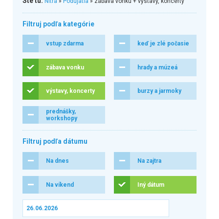
Ste tu:
Nitra
»
Podujatia
» zábava vonku + výstavy, koncerty
Filtruj podľa kategórie
vstup zdarma
keď je zlé počasie
zábava vonku
hrady a múzeá
výstavy, koncerty
burzy a jarmoky
prednášky,
workshopy
Filtruj podľa dátumu
Na dnes
Na zajtra
Na víkend
Iný dátum