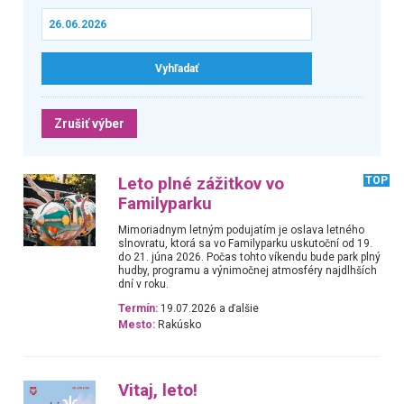
Zrušiť výber
Leto plné zážitkov vo
TOP
Familyparku
Mimoriadnym letným podujatím je oslava letného
slnovratu, ktorá sa vo Familyparku uskutoční od 19.
do 21. júna 2026. Počas tohto víkendu bude park plný
hudby, programu a výnimočnej atmosféry najdlhších
dní v roku.
Termín:
19.07.2026 a ďalšie
Mesto:
Rakúsko
Vitaj, leto!