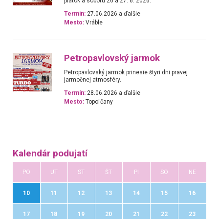
piatok a sobotu 26 a 27. 6. 2026.
Termín:
27.06.2026 a ďalšie
Mesto:
Vráble
Petropavlovský jarmok
Petropavlovský jarmok prinesie štyri dni pravej
jarmočnej atmosféry.
Termín:
28.06.2026 a ďalšie
Mesto:
Topoľčany
Kalendár podujatí
PO
UT
ST
ŠT
PI
SO
NE
10
11
12
13
14
15
16
17
18
19
20
21
22
23